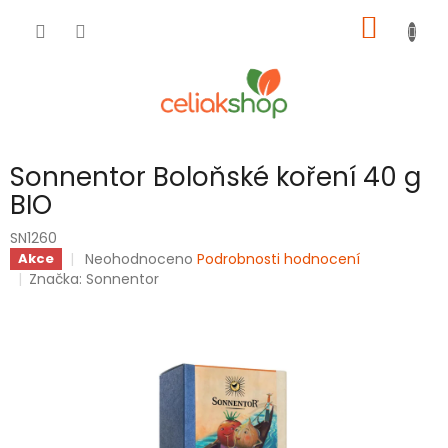
Přejít
NÁKUP
na
obsah
KOŠÍK
Sonnentor Boloňské koření 40 g
BIO
SN1260
Průměrné
Neohodnoceno
Podrobnosti hodnocení
Akce
hodnocení
Značka:
Sonnentor
produktu
je
0,0
z
5
hvězdiček.