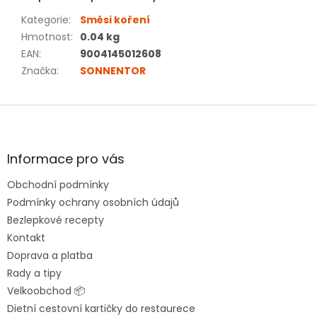
Kategorie
:
Směsi koření
Hmotnost
:
0.04 kg
EAN
:
9004145012608
Značka
:
SONNENTOR
Z
á
p
a
Informace pro vás
t
Obchodní podmínky
í
Podmínky ochrany osobních údajů
Bezlepkové recepty
Kontakt
Doprava a platba
Rady a tipy
Velkoobchod 📦
Dietní cestovní kartičky do restaurece