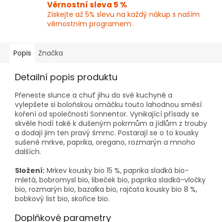
Věrnostní sleva 5 %
Získejte až 5% slevu na každý nákup s naším
věrnostním programem.
Popis
Značka
Detailní popis produktu
Přeneste slunce a chuť jihu do své kuchyně a
vylepšete si boloňskou omáčku touto lahodnou směsí
koření od společnosti Sonnentor. Vynikající přísady se
skvěle hodí také k dušeným pokrmům a jídlům z trouby
a dodají jim ten pravý šmrnc. Postarají se o to kousky
sušené mrkve, paprika, oregano, rozmarýn a mnoho
dalších.
Složení:
Mrkev kousky bio 15 %, paprika sladká bio-
mletá, bobromysl bio, libeček bio, paprika sladká-vločky
bio, rozmarýn bio, bazalka bio, rajčata kousky bio 8 %,
bobkový list bio, skořice bio.
Doplňkové parametry