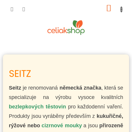
Přejít
NÁKUP
na
obsah
KOŠÍK
SEITZ
Seitz
je renomovaná
německá značka
, která se
specializuje na výrobu vysoce kvalitních
bezlepkových těstovin
pro každodenní vaření.
Produkty jsou vyráběny především z
kukuřičné,
rýžové nebo
cizrnové mouky
a jsou
přirozeně