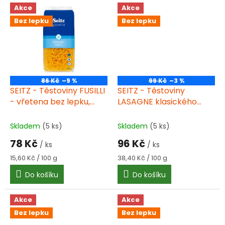
rajčatovým, krémovým i
pro vaše oblíbená jídla.
Akce
Akce
česnekovým omáčkám.
Bez lepku
Bez lepku
Hmotnost 500 g. Výrobce...
86 Kč
–9 %
99 Kč
–3 %
SEITZ - Těstoviny FUSILLI
SEITZ - Těstoviny
- vřetena bez lepku,
LASAGNE klasického
500g
typu, bez lepku, 250g
Skladem
(5 ks)
Skladem
(5 ks)
78 Kč
96 Kč
/ ks
/ ks
Měrná
Měrná
15,60 Kč / 100 g
38,40 Kč / 100 g
cena:
cena:
Do košíku
Do košíku
Akce
Akce
Bez lepku
Bez lepku