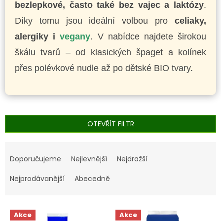
bezlepkové, často také bez vajec a laktózy
.
Díky tomu jsou ideální volbou pro
celiaky,
alergiky i
vegany
. V nabídce najdete širokou
škálu tvarů – od klasických špaget a kolínek
přes polévkové nudle až po dětské BIO tvary.
OTEVŘÍT FILTR
Ř
a
Doporučujeme
Nejlevnější
Nejdražší
z
e
Nejprodávanější
Abecedně
n
í
V
p
Akce
Akce
ý