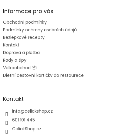
d
p
a
a
Informace pro vás
c
t
í
Obchodní podmínky
í
p
Podmínky ochrany osobních údajů
r
v
Bezlepkové recepty
k
Kontakt
y
Doprava a platba
v
ý
Rady a tipy
p
Velkoobchod 📦
i
Dietní cestovní kartičky do restaurece
s
u
Kontakt
info
@
celiakshop.cz
601 101 445
CeliakShop.cz