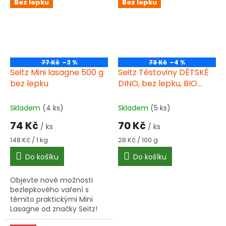
Bez lepku
Bez lepku
77 Kč
–3 %
73 Kč
–4 %
Seitz Mini lasagne 500 g
Seitz Těstoviny DĚTSKÉ
bez lepku
DINO, bez lepku, BIO
250g
Skladem
(4 ks)
Skladem
(5 ks)
74 Kč
70 Kč
/ ks
/ ks
Měrná
Měrná
148 Kč / 1 kg
28 Kč / 100 g
cena:
cena:
Do košíku
Do košíku
Objevte nové možnosti
bezlepkového vaření s
těmito praktickými Mini
Lasagne od značky Seitz!