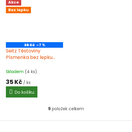
Akce
Bez lepku
38 Kč
–7 %
Seitz Těstoviny
Písmenka bez lepku
250g
Skladem
(4 ks)
35 Kč
/ ks
Do košíku
9
položek celkem
O
v
l
Z
á
á