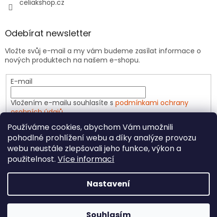
celiakshop.cz
Odebírat newsletter
Vložte svůj e-mail a my vám budeme zasílat informace o
nových produktech na našem e-shopu.
E-mail
Vložením e-mailu souhlasíte s
podmínkami ochrany
osobních údajů
Používáme cookies, abychom Vám umožnili
PŘIHLÁSIT SE
pohodlné prohlížení webu a díky analýze provozu
webu neustále zlepšovali jeho funkce, výkon a
použitelnost.
Více informací
Vytvořil Shoptet
Nastavení
Copyright 2026
CeliakShop.cz
. Všechna práva
Souhlasím
vyhrazena.