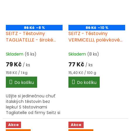
86 Kč
–8 %
86 Kč
–10 %
SEITZ - Těstoviny
SEITZ - Těstoviny
TAGLIATELLE - široké
VERMICELLI, polévkové
nudle bez lepku, 500g
nudle, bez lepku, 500g
Skladem
(6 ks)
Skladem
(8 ks)
79 Kč
77 Kč
/ ks
/ ks
Měrná
Měrná
158 Kč / 1 kg
15,40 Kč / 100 g
cena:
cena:
Do košíku
Do košíku
Užijte si jedinečnou chuť
italských těstovin bez
lepku! S těstovinami
Tagliatelle od firmy Seitz si
připravíte lahodné jídlo,
které ohromí vaši rodinu i
Akce
Akce
přátele.