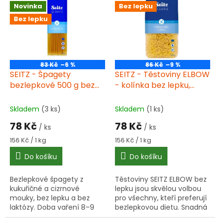
r
Novinka
Bez lepku
p
o
i
Bez lepku
d
s
u
p
k
r
t
o
ů
83 Kč
–6 %
86 Kč
–9 %
d
SEITZ - Špagety
SEITZ - Těstoviny ELBOW
u
bezlepkové 500 g bez
- kolínka bez lepku,
k
lepku
500g
t
Skladem
(3 ks)
Skladem
(1 ks)
ů
78 Kč
78 Kč
/ ks
/ ks
Měrná
Měrná
156 Kč / 1 kg
156 Kč / 1 kg
cena:
cena:
Do košíku
Do košíku
Bezlepkové špagety z
Těstoviny SEITZ ELBOW bez
kukuřičné a cizrnové
lepku jsou skvělou volbou
mouky, bez lepku a bez
pro všechny, kteří preferují
laktózy. Doba vaření 8–9
bezlepkovou dietu. Snadná
minut. Vhodné k
a rychlá příprava, ideální