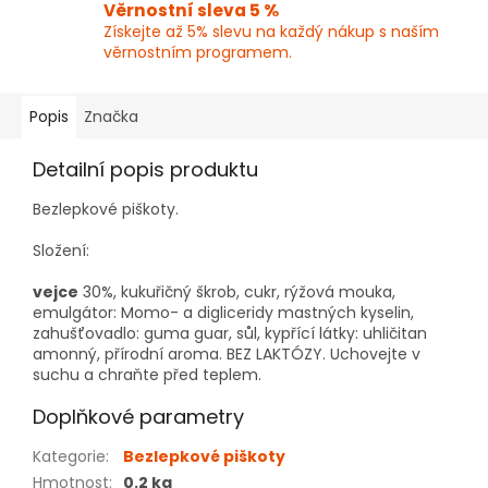
Věrnostní sleva 5 %
Získejte až 5% slevu na každý nákup s naším
věrnostním programem.
Popis
Značka
Detailní popis produktu
Bezlepkové piškoty.
Složení:
vejce
30%, kukuřičný škrob, cukr, rýžová mouka,
emulgátor: Momo- a digliceridy mastných kyselin,
zahušťovadlo: guma guar, sůl, kypřící látky: uhličitan
amonný, přírodní aroma. BEZ LAKTÓZY. Uchovejte v
suchu a chraňte před teplem.
Doplňkové parametry
Kategorie
:
Bezlepkové piškoty
Hmotnost
:
0.2 kg