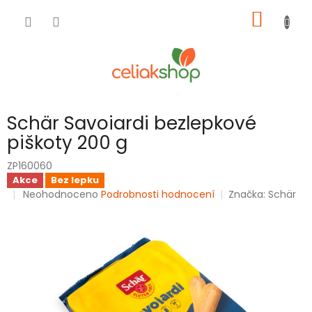
Přejít
NÁKUP
na
obsah
KOŠÍK
Schär Savoiardi bezlepkové
piškoty 200 g
ZP160060
Akce
Bez lepku
Průměrné
Neohodnoceno
Podrobnosti hodnocení
Značka:
Schär
hodnocení
produktu
je
0,0
z
5
hvězdiček.