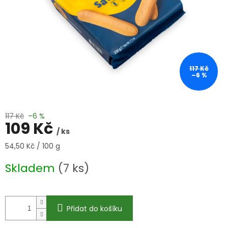
117 Kč
–6 %
117 Kč
–6 %
109 Kč
/ ks
Měrná
54,50 Kč / 100 g
cena:
Skladem
(7 ks)
Přidat do košíku