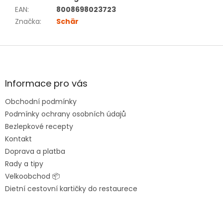
EAN
:
8008698023723
Značka
:
Schär
Z
á
p
a
Informace pro vás
t
Obchodní podmínky
í
Podmínky ochrany osobních údajů
Bezlepkové recepty
Kontakt
Doprava a platba
Rady a tipy
Velkoobchod 📦
Dietní cestovní kartičky do restaurece