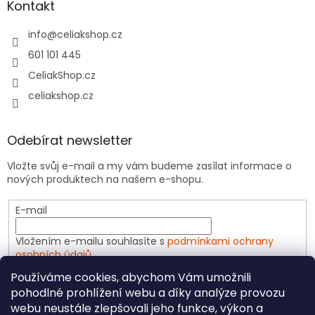
Kontakt
info
@
celiakshop.cz
601 101 445
CeliakShop.cz
celiakshop.cz
Odebírat newsletter
Vložte svůj e-mail a my vám budeme zasílat informace o
nových produktech na našem e-shopu.
E-mail
Vložením e-mailu souhlasíte s
podmínkami ochrany
osobních údajů
Používáme cookies, abychom Vám umožnili
PŘIHLÁSIT SE
pohodlné prohlížení webu a díky analýze provozu
webu neustále zlepšovali jeho funkce, výkon a