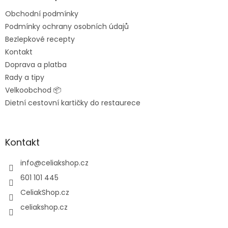
t
Obchodní podmínky
í
Podmínky ochrany osobních údajů
Bezlepkové recepty
Kontakt
Doprava a platba
Rady a tipy
Velkoobchod 📦
Dietní cestovní kartičky do restaurece
Kontakt
info
@
celiakshop.cz
601 101 445
CeliakShop.cz
celiakshop.cz