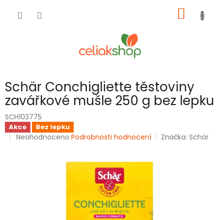
Přejít
NÁKUP
na
obsah
KOŠÍK
Schär Conchigliette těstoviny
zavářkové mušle 250 g bez lepku
SCH103775
Akce
Bez lepku
Průměrné
Neohodnoceno
Podrobnosti hodnocení
Značka:
Schär
hodnocení
produktu
je
0,0
z
5
hvězdiček.