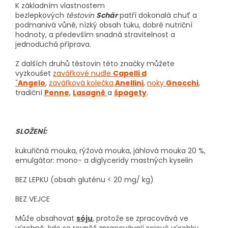
K základním vlastnostem
bezlepkových
těstovin
Schär
patří dokonalá chuť a
podmanivá vůně, nízký obsah tuku, dobré nutriční
hodnoty, a především snadná stravitelnost a
jednoduchá příprava.
Z dalších druhů těstovin této značky můžete
vyzkoušet
zavářkové nudle
Capelli d
´Angelo
,
zavářková kolečka
Anellini
,
noky
Gnocchi
,
tradiční
Penne
,
Lasagně
a
špagety
.
SLOŽENÍ:
kukuřičná mouka, rýžová mouka, jáhlová mouka 20 %,
emulgátor: mono- a diglyceridy mastných kyselin
BEZ LEPKU (obsah gluténu < 20 mg/ kg)
BEZ VEJCE
Může obsahovat
sóju
, protože se zpracovává ve
výrobně, kde se rovněž zpracovávají sojové výrobky.