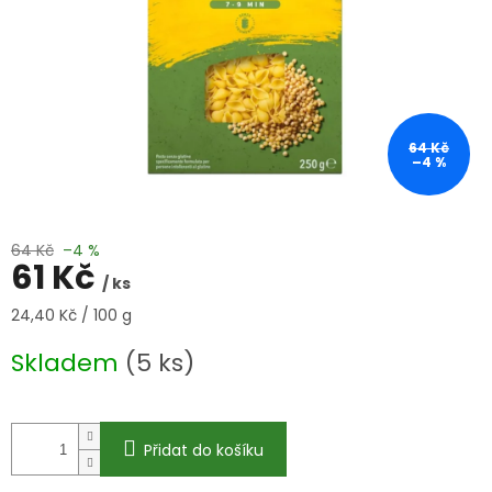
64 Kč
–4 %
64 Kč
–4 %
61 Kč
/ ks
Měrná
24,40 Kč / 100 g
cena:
Skladem
(5 ks)
Přidat do košíku