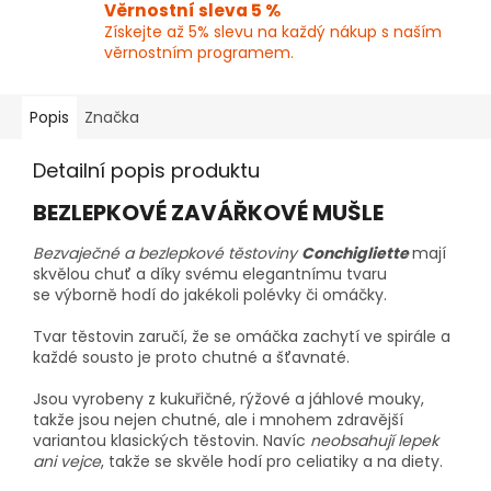
Věrnostní sleva 5 %
Získejte až 5% slevu na každý nákup s naším
věrnostním programem.
Popis
Značka
Detailní popis produktu
BEZLEPKOVÉ ZAVÁŘKOVÉ MUŠLE
Bezvaječné a bezlepkové těstoviny
Conchigliette
mají
skvělou chuť a díky svému elegantnímu tvaru
se výborně hodí do jakékoli polévky či omáčky.
Tvar těstovin zaručí, že se omáčka zachytí ve spirále a
každé sousto je proto chutné a šťavnaté.
Jsou vyrobeny z kukuřičné, rýžové a jáhlové mouky,
takže jsou nejen chutné, ale i mnohem zdravější
variantou klasických těstovin. Navíc
neobsahují lepek
ani vejce
, takže se skvěle hodí pro celiatiky a na diety.