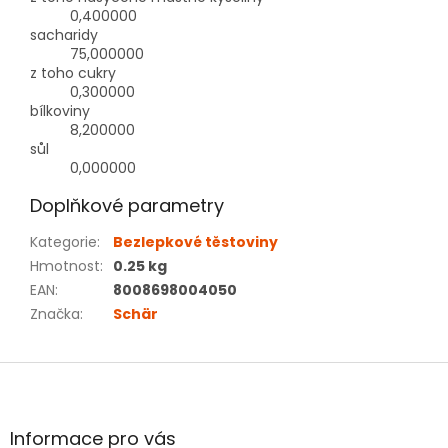
0,400000
sacharidy
75,000000
z toho cukry
0,300000
bílkoviny
8,200000
sůl
0,000000
Doplňkové parametry
Kategorie
:
Bezlepkové těstoviny
Hmotnost
:
0.25 kg
EAN
:
8008698004050
Značka
:
Schär
Z
á
p
a
Informace pro vás