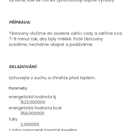
PŘÍPRAVA:
Těstoviny vložíme do osolené vařící vody a vaříme cca
7-9 minut tak, aby byly měkké. Poté těstoviny
scedíme, necháme okapat a podáváme.
SKLADOVÁNÍ:
Uchovejte v suchu a chraňte před teplem.
Parametry
energetická hodnota kj
1522,000000
energetická hodnota kcal
359,000000
tuky
2,300000
z toho nasycené mastné kyseliny