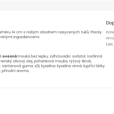
Dop
průměru 14 cm s nízkým obsahem nasycených tuků. Placky
Kate
ovolnými ingrediencemi.
Hmo
EAN
:
á
ovesná
mouka bez lepku, zvlhčovadlo: sorbitol; rostlinná
panenský olivový olej, pohanková mouka, rýžový škrob,
antanová guma; sůl, kyselina: kyselina vinná; kypřící látky:
; přírodní aroma.