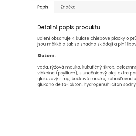
Popis
Značka
Detailní popis produktu
Balení obsahuje 4 kulaté chlebové placky o 
jsou měkké a tak se snadno skládají a plní lib
Složení:
voda, rýžová mouka, kukuřičný škrob, celozrnn
vláknina (psyllium), slunečnicový olej, extra 
glukózový sirup, čočková mouka, zahušťovadlo: x
glukono delta-lakton, hydrogenuhličitan sodný
Z
á
p
a
t