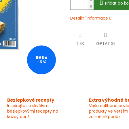
Přidat do ko
Detailní informace
TISK
ZEPTAT SE
99 Kč
–5 %
Bezlepkové recepty
Extra výhodná b
Inspirujte se skvělými
Vaše oblíbené bezl
bezlepkovými recepty na
produkty ve větším
každý den!
za méně peněz!