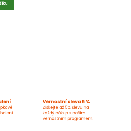
šíku
alení
Věrnostní sleva 5 %
epkové
Získejte až 5% slevu na
 balení
každý nákup s naším
věrnostním programem.