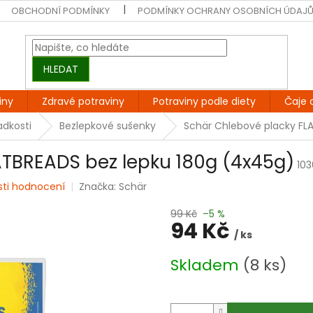
OBCHODNÍ PODMÍNKY
PODMÍNKY OCHRANY OSOBNÍCH ÚDAJ
HLEDAT
iny
Zdravé potraviny
Potraviny podle diety
Čaje 
adkosti
Bezlepkové sušenky
Schär Chlebové placky FL
ATBREADS bez lepku 180g (4x45g)
10
sti hodnocení
Značka:
Schär
99 Kč
–5 %
94 Kč
/ ks
Měrná
Skladem
(8 ks)
cena: