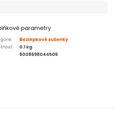
lňkové parametry
gorie
:
Bezlepkové sušenky
tnost
:
0.1 kg
8008698044506