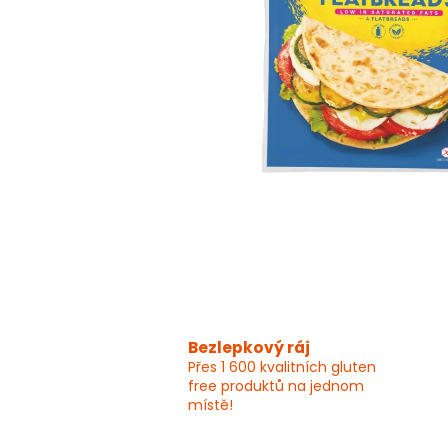
Bezlepkový ráj
Přes 1 600 kvalitních gluten
free produktů na jednom
místě!