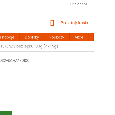
Ů
BEZLEPKOVÉ RECEPTY
KONTAKT
Přihlášení
DOPRAVA A PLATBA
NÁKUPNÍ
Prázdný košík
KOŠÍK
a nápoje
Doplňky
Poukazy
Akce
Dárky
ATBREADS bez lepku 180g (4x45g)
3032-SCHAR-0100