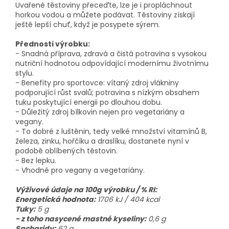
Uvařené těstoviny přeceďte, lze je i propláchnout
horkou vodou a můžete podávat. Těstoviny získají
ještě lepší chuť, když je posypete sýrem.
Přednosti výrobku:
- Snadná příprava, zdravá a čistá potravina s vysokou
nutriční hodnotou odpovídající modernímu životnímu
stylu.
- Benefity pro sportovce: vítaný zdroj vlákniny
podporující růst svalů; potravina s nízkým obsahem
tuku poskytující energii po dlouhou dobu.
- Důležitý zdroj bílkovin nejen pro vegetariány a
vegany.
- To dobré z luštěnin, tedy velké množství vitamínů B,
železa, zinku, hořčíku a draslíku, dostanete nyní v
podobě oblíbených těstovin.
- Bez lepku.
- Vhodné pro vegany a vegetariány.
Výživové údaje na 100g výrobku / % RI:
Energetická hodnota:
1706 kJ / 404 kcal
Tuky:
5 g
- z toho nasycené mastné kyseliny:
0,6 g
Sacharidy:
62 g