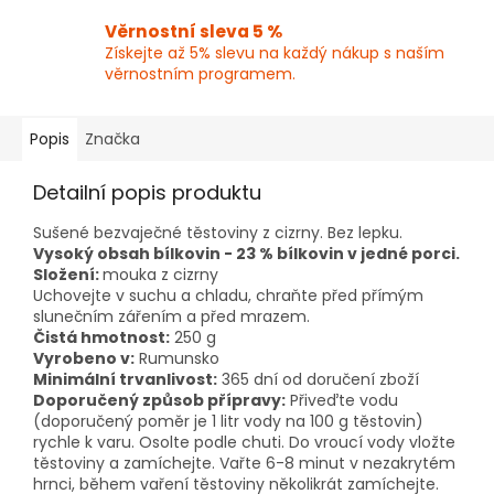
Věrnostní sleva 5 %
Získejte až 5% slevu na každý nákup s naším
věrnostním programem.
Popis
Značka
Detailní popis produktu
Sušené bezvaječné těstoviny z cizrny. Bez lepku.
Vysoký obsah bílkovin - 23 % bílkovin v jedné porci.
Složení:
mouka z cizrny
Uchovejte v suchu a chladu, chraňte před přímým
slunečním zářením a před mrazem.
Čistá hmotnost:
250 g
Vyrobeno v:
Rumunsko
Minimální trvanlivost:
365 dní od doručení zboží
Doporučený způsob přípravy:
Přiveďte vodu
(doporučený poměr je 1 litr vody na 100 g těstovin)
rychle k varu. Osolte podle chuti. Do vroucí vody vložte
těstoviny a zamíchejte. Vařte 6-8 minut v nezakrytém
hrnci, během vaření těstoviny několikrát zamíchejte.