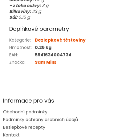
- z toho cukry:
3 g
Bílkoviny:
23 g
Sůl:
0,15 g
Doplňkové parametry
Kategorie
:
Bezlepkové těstoviny
Hmotnost
:
0.25 kg
EAN
:
5941634004734
Značka
:
Sam Mills
Z
á
p
a
Informace pro vás
t
Obchodní podmínky
í
Podmínky ochrany osobních údajů
Bezlepkové recepty
Kontakt