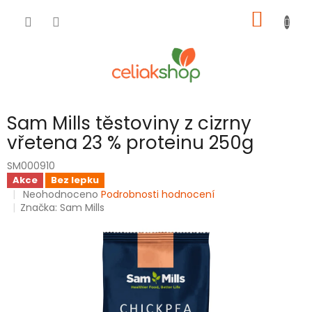
Přejít
NÁKUP
na
obsah
KOŠÍK
Sam Mills těstoviny z cizrny
vřetena 23 % proteinu 250g
SM000910
Akce
Bez lepku
Průměrné
Neohodnoceno
Podrobnosti hodnocení
hodnocení
Značka:
Sam Mills
produktu
je
0,0
z
5
hvězdiček.