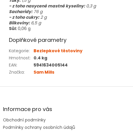
Tuky:
1,5 g
- z toho nasycené mastné kyseliny:
0,3 g
Sacharidy:
76 g
- z toho cukry:
2 g
Bílkoviny:
6,5 g
Sůl:
0,06 g
Doplňkové parametry
Kategorie
:
Bezlepkové těstoviny
Hmotnost
:
0.4 kg
EAN
:
5941634005144
Značka
:
Sam Mills
Z
á
p
a
Informace pro vás
t
Obchodní podmínky
í
Podmínky ochrany osobních údajů