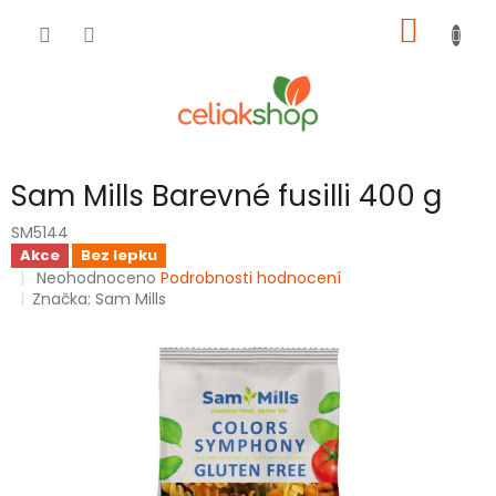
Přejít
NÁKUP
na
obsah
KOŠÍK
Sam Mills Barevné fusilli 400 g
SM5144
Akce
Bez lepku
Průměrné
Neohodnoceno
Podrobnosti hodnocení
hodnocení
Značka:
Sam Mills
produktu
je
0,0
z
5
hvězdiček.