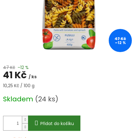
47 Kč
–12 %
47 Kč
–12 %
41 Kč
/ ks
Měrná
10,25 Kč / 100 g
cena:
Skladem
(24 ks)
Přidat do košíku