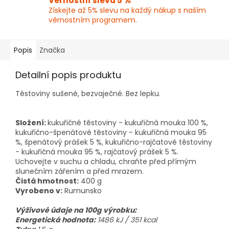
Věrnostní sleva 5 %
Získejte až 5% slevu na každý nákup s naším
věrnostním programem.
Popis
Značka
Detailní popis produktu
Těstoviny sušené, bezvaječné. Bez lepku.
Složení:
kukuřičné těstoviny - kukuřičná mouka 100 %,
kukuřično-špenátové těstoviny - kukuřičná mouka 95
%, špenátový prášek 5 %, kukuřično-rajčatové těstoviny
- kukuřičná mouka 95 %, rajčatový prášek 5 %.
Uchovejte v suchu a chladu, chraňte před přímým
slunečním zářením a před mrazem.
Čistá hmotnost:
400 g
Vyrobeno v:
Rumunsko
Výživové údaje na 100g výrobku:
Energetická hodnota:
1486 kJ
/ 351 kcal