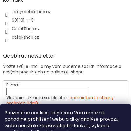
info
@
celiakshop.cz
601 101 445
CeliakShop.cz
celiakshop.cz
Odebírat newsletter
Vložte svůj e-mail a my vám budeme zasílat informace o
nových produktech na našem e-shopu.
E-mail
Vložením e-mailu souhlasíte s
podmínkami ochrany
osobních údajů
Používáme cookies, abychom Vám umožnili
PŘIHLÁSIT SE
pohodlné prohlížení webu a díky analýze provozu
webu neustále zlepšovali jeho funkce, výkon a