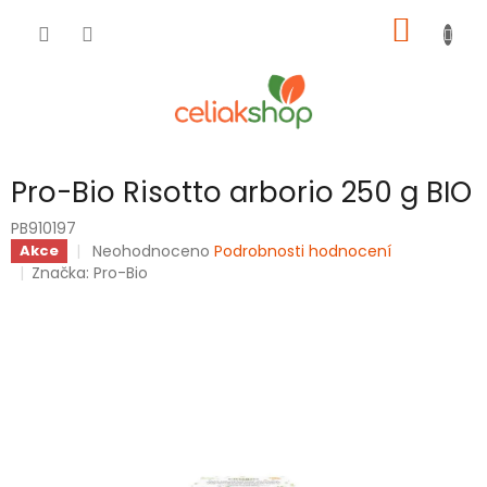
Přejít
NÁKUP
na
obsah
KOŠÍK
Pro-Bio Risotto arborio 250 g BIO
PB910197
Průměrné
Neohodnoceno
Podrobnosti hodnocení
Akce
hodnocení
Značka:
Pro-Bio
produktu
je
0,0
z
5
hvězdiček.