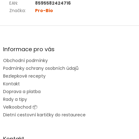
EAN
:
8595582424716
Značka
:
Pro-Bio
Z
á
p
a
Informace pro vás
t
Obchodní podmínky
í
Podmínky ochrany osobních údajů
Bezlepkové recepty
Kontakt
Doprava a platba
Rady a tipy
Velkoobchod 📦
Dietní cestovní kartičky do restaurece
Kontakt