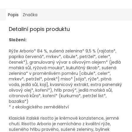
Popis
Značka
Detailní popis produktu
Složení:
Rýže Arborio* 84 %, sušená zelenina* 9,5 % (rajčata*,
paprika červená*, mrkev*, cibule*, petržel*, celer*,
česnek*), granulovaný vývar s olivovým olejem* (jedlá
mořská sůl, rýžová mouka*, kukuřičný škrob*, sušená
zelenina* v proměnlivém poměru [cibule*, celer*,
mrkev*, petržel*, pórek*] miso* [sója*, rýže*, pitná
voda, jedlá sůl, koji], kvasnicový extrakt, extra panenský
olivový olej*, koření*), hřib pravý*, jedlá mořská sůl,
citronová kůra*, koření* (kurkuma*, petržel list*,
bazalka*)
* z ekologického zemědělství
Klasické italské risotto je krémové konzistence, jemné
chuti. Risotto Arborio je namícháno z kvalitní rýže,
sušeného hřibu pravého, sušené zeleniny, bylinek