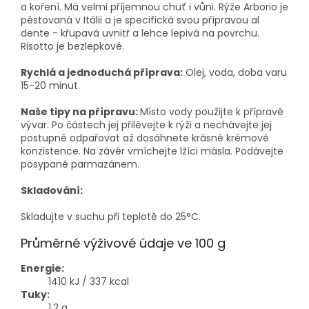
a koření. Má velmi příjemnou chuť i vůni. Rýže Arborio je
pěstovaná v Itálii a je specifická svou přípravou al
dente - křupavá uvnitř a lehce lepivá na povrchu.
Risotto je bezlepkové.
Rychlá a jednoduchá příprava:
Olej, voda, doba varu
15-20 minut.
Naše tipy na přípravu:
Místo vody použijte k přípravě
vývar. Po částech jej přilévejte k rýži a nechávejte jej
postupně odpařovat až dosáhnete krásně krémové
konzistence. Na závěr vmíchejte lžíci másla. Podávejte
posypané parmazánem.
Skladování:
Skladujte v suchu při teplotě do 25°C.
Průměrné výživové údaje ve 100 g
Energie:
1410 kJ / 337 kcal
Tuky:
1,2 g