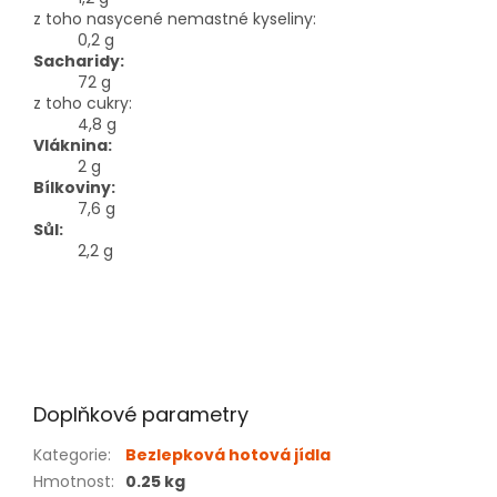
z toho nasycené nemastné kyseliny:
0,2 g
Sacharidy:
72 g
z toho cukry:
4,8 g
Vláknina:
2 g
Bílkoviny:
7,6 g
Sůl:
2,2 g
Doplňkové parametry
Kategorie
:
Bezlepková hotová jídla
Hmotnost
:
0.25 kg