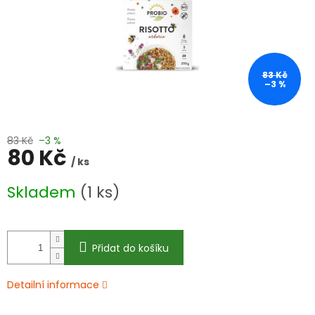
83 Kč
–3 %
83 Kč
–3 %
80 Kč
/ ks
Měrná
Skladem
(1 ks)
cena:
Přidat do košíku
Detailní informace