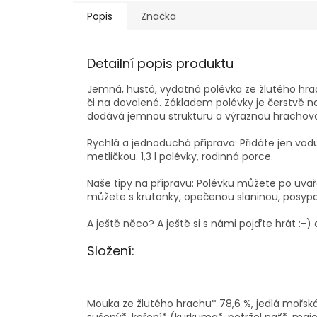
Popis
Značka
Detailní popis produktu
Jemná, hustá, vydatná polévka ze žlutého hr
či na dovolené. Základem polévky je čerstvě 
dodává jemnou strukturu a výraznou hrachovo
Rychlá a jednoduchá příprava: Přidáte jen vod
metličkou. 1,3 l polévky, rodinná porce.
Naše tipy na přípravu: Polévku můžete po uva
můžete s krutonky, opečenou slaninou, posyp
A ještě něco? A ještě si s námi pojďte hrát :-)
Složení:
Mouka ze žlutého hrachu* 78,6 %, jedlá mořská