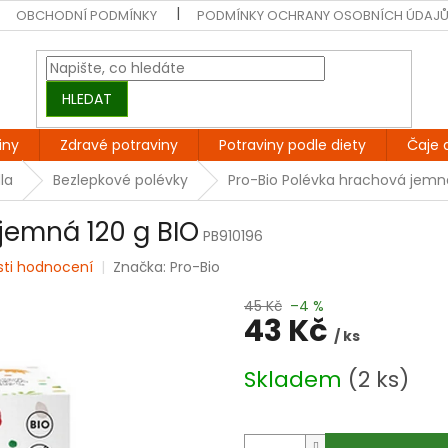
OBCHODNÍ PODMÍNKY
PODMÍNKY OCHRANY OSOBNÍCH ÚDAJ
HLEDAT
iny
Zdravé potraviny
Potraviny podle diety
Čaje 
la
Bezlepkové polévky
Pro-Bio Polévka hrachová jemná
jemná 120 g BIO
PB910196
sti hodnocení
Značka:
Pro-Bio
45 Kč
–4 %
43 Kč
/ ks
Měrná
Skladem
(2 ks)
cena: