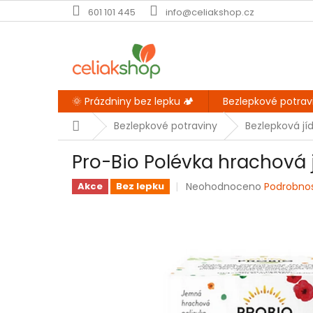
Přejít
601 101 445
info@celiakshop.cz
na
obsah
🌞 Prázdniny bez lepku 🏕️
Bezlepkové potrav
Domů
Bezlepkové potraviny
Bezlepková jíd
Pro-Bio Polévka hrachová 
Průměrné
Neohodnoceno
Podrobno
Akce
Bez lepku
hodnocení
produktu
je
0,0
z
5
hvězdiček.