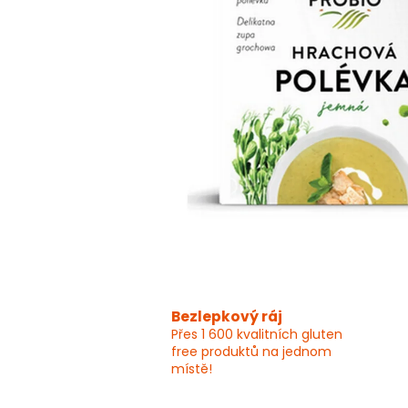
Bezlepkový ráj
Přes 1 600 kvalitních gluten
free produktů na jednom
místě!