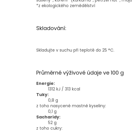
sušený*, koření* (kurkuma*, petržel nať*, majo
*z ekologického zemědělství
Skladování:
Skladujte v suchu při teplotě do 25 °C.
Průměrné výživové údaje ve 100 g
Energie:
1312 kJ / 313 kcal
Tuky:
0,8 g
z toho nasycené mastné kyseliny:
0,1 g
Sacharidy:
52 g
z toho cukry: