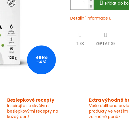
Přidat do ko
Detailní informace
TISK
ZEPTAT SE
45 Kč
–4 %
Bezlepkové recepty
Extra výhodná b
Inspirujte se skvělými
Vaše oblíbené bezl
bezlepkovými recepty na
produkty ve větším
každý den!
za méně peněz!