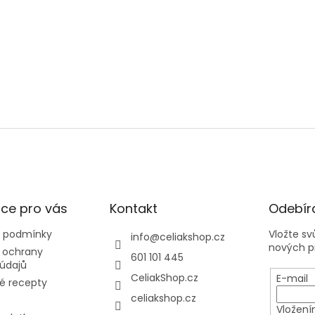
ce pro vás
Kontakt
Odebíra
 podmínky
Vložte s
info
@
celiakshop.cz
nových p
 ochrany
601 101 445
údajů
CeliakShop.cz
E-mail
é recepty
celiakshop.cz
Vložení