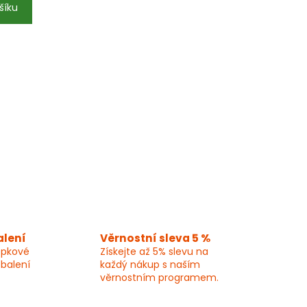
šíku
alení
Věrnostní sleva 5 %
epkové
Získejte až 5% slevu na
 balení
každý nákup s naším
věrnostním programem.