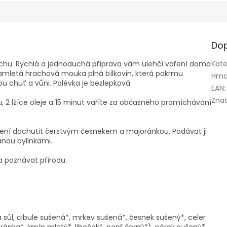
Dop
achu. Rychlá a jednoduchá příprava vám ulehčí vaření doma
Kate
namletá hrachová mouka plná bílkovin, která pokrmu
Hmo
u chuť a vůni. Polévka je bezlepková.
EAN
:
Zna
u, 2 lžíce oleje a 15 minut vaříte za občasného promíchávání
ření dochutit čerstvým česnekem a majoránkou. Podávat ji
anou bylinkami.
 a poznávat přírodu.
 sůl, cibule sušená*, mrkev sušená*, česnek sušený*, celer