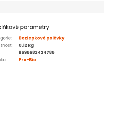
lňkové parametry
gorie
:
Bezlepkové polévky
tnost
:
0.12 kg
8595582424785
čka
:
Pro-Bio