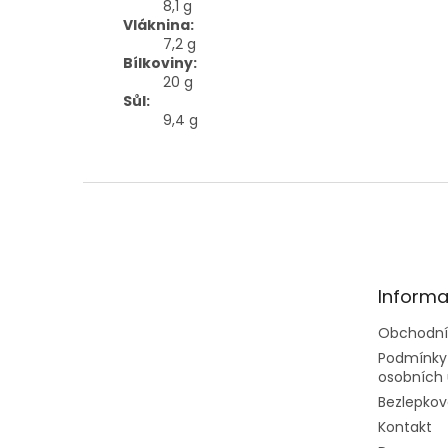
8,1 g
Vláknina:
7,2 g
Bílkoviny:
20 g
Sůl:
9,4 g
Z
á
p
a
t
Informa
í
Obchodní
Podmínky
osobních 
Bezlepkov
Kontakt