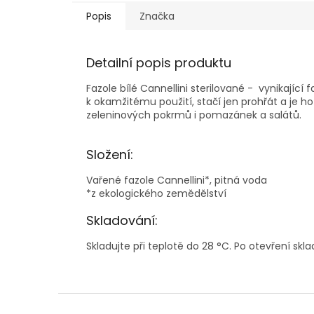
Popis
Značka
Detailní popis produktu
Fazole bílé Cannellini sterilované - vynikající
k okamžitému použití, stačí jen prohřát a je ho
zeleninových pokrmů i pomazánek a salátů.
Složení:
Vařené fazole Cannellini*, pitná voda
*z ekologického zemědělství
Skladování:
Skladujte při teplotě do 28 °C. Po otevření sk
Z