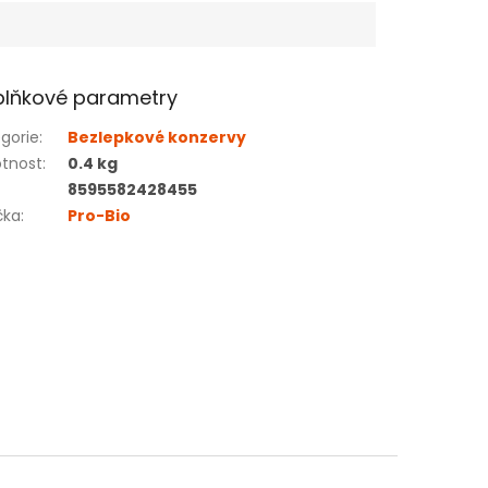
lňkové parametry
gorie
:
Bezlepkové konzervy
tnost
:
0.4 kg
8595582428455
čka
:
Pro-Bio