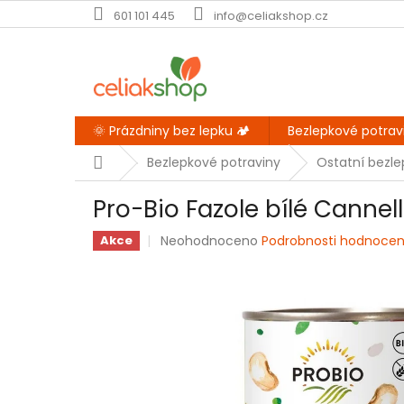
Přejít
601 101 445
info@celiakshop.cz
na
obsah
🌞 Prázdniny bez lepku 🏕️
Bezlepkové potrav
Domů
Bezlepkové potraviny
Ostatní bezl
Pro-Bio Fazole bílé Cannell
Průměrné
Neohodnoceno
Podrobnosti hodnocen
Akce
hodnocení
produktu
je
0,0
z
5
hvězdiček.