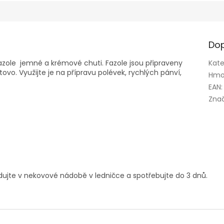
Dop
 fazole jemné a krémové chuti. Fazole jsou připraveny
Kate
tovo. Využijte je na přípravu polévek, rychlých pánví,
Hmo
EAN
:
Zna
ladujte v nekovové nádobě v ledničce a spotřebujte do 3 dnů.