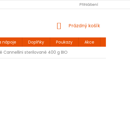
Ů
BEZLEPKOVÉ RECEPTY
KONTAKT
Přihlášení
DOPRAVA A PLATBA
NÁKUPNÍ
Prázdný košík
KOŠÍK
a nápoje
Doplňky
Poukazy
Akce
Dárky
lé Cannellini sterilované 400 g BIO