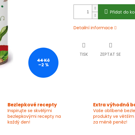
Přidat do ko
Detailní informace
TISK
ZEPTAT SE
44 Kč
–2 %
Bezlepkové recepty
Extra výhodná b
Inspirujte se skvělými
Vaše oblíbené bezl
bezlepkovými recepty na
produkty ve větším
každý den!
za méně peněz!