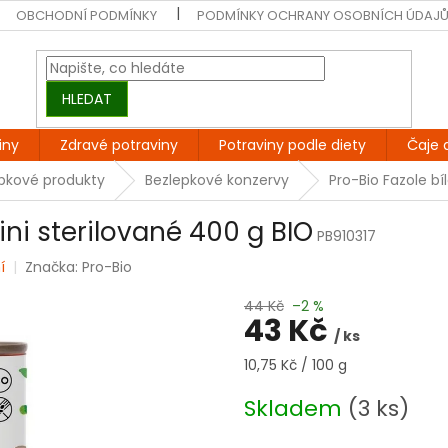
OBCHODNÍ PODMÍNKY
PODMÍNKY OCHRANY OSOBNÍCH ÚDAJ
HLEDAT
iny
Zdravé potraviny
Potraviny podle diety
Čaje 
epkové produkty
Bezlepkové konzervy
Pro-Bio Fazole bí
ini sterilované 400 g BIO
PB910317
í
Značka:
Pro-Bio
44 Kč
–2 %
43 Kč
/ ks
Měrná
10,75 Kč / 100 g
cena:
Skladem
(3 ks)