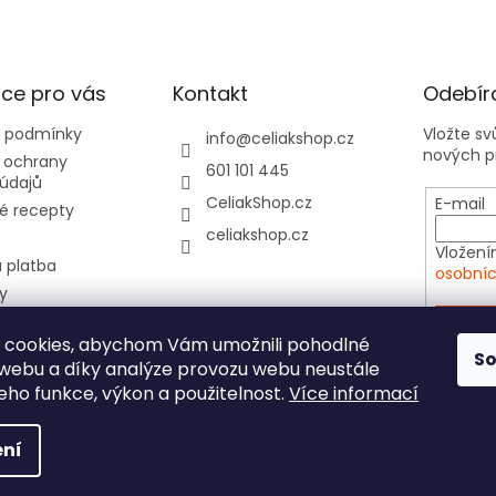
ce pro vás
Kontakt
Odebíra
 podmínky
Vložte s
info
@
celiakshop.cz
nových p
 ochrany
601 101 445
údajů
CeliakShop.cz
E-mail
é recepty
celiakshop.cz
Vložení
 platba
osobníc
y
hod 📦
PŘIHL
 cookies, abychom Vám umožnili pohodlné
tovní kartičky do
S
 webu a díky analýze provozu webu neustále
e
jeho funkce, výkon a použitelnost.
Více informací
ní
yhrazena.