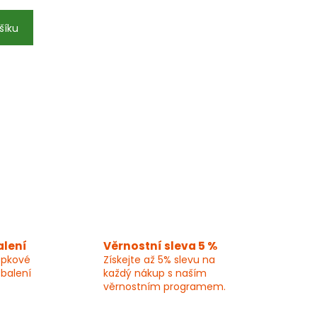
šíku
alení
Věrnostní sleva 5 %
epkové
Získejte až 5% slevu na
 balení
každý nákup s naším
věrnostním programem.