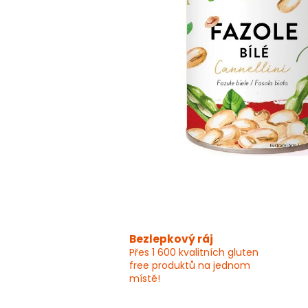
Bezlepkový ráj
Přes 1 600 kvalitních gluten
free produktů na jednom
místě!