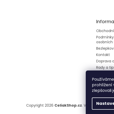
á
p
a
t
Informa
í
Obchodní
Podmínky
osobních 
Bezlepkov
Kontakt
Doprava a
Rady a tip
Velkoobc
Používáme
Dietní ces
prohlížení
restaurec
zlepšovali 
Nastave
Copyright 2026
CeliakShop.cz
. Všechna práva v