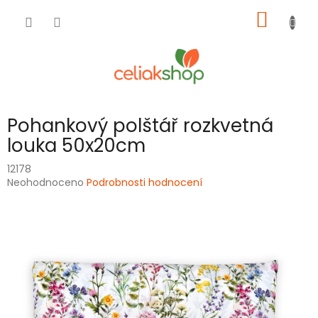
Přejít
NÁKUP
na
obsah
KOŠÍK
Pohankový polštář rozkvetná
louka 50x20cm
12178
Průměrné
Neohodnoceno
Podrobnosti hodnocení
hodnocení
produktu
je
0,0
z
5
hvězdiček.