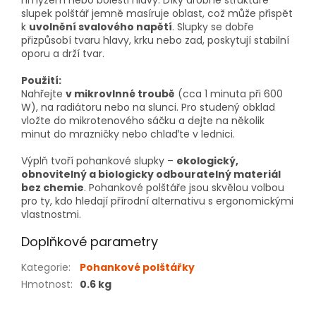
hmyzem nebo bolesti hlavy. Díky drobné struktuře
slupek polštář jemně masíruje oblast, což může přispět
k
uvolnění svalového napětí
. Slupky se dobře
přizpůsobí tvaru hlavy, krku nebo zad, poskytují stabilní
oporu a drží tvar.
Použití:
Nahřejte
v mikrovlnné troubě
(cca 1 minuta při 600
W), na radiátoru nebo na slunci. Pro studený obklad
vložte do mikrotenového sáčku a dejte na několik
minut do mrazničky nebo chlaďte v lednici.
Výplň tvoří pohankové slupky –
ekologický,
obnovitelný a biologicky odbouratelný materiál
bez chemie
. Pohankové polštáře jsou skvělou volbou
pro ty, kdo hledají přírodní alternativu s ergonomickými
vlastnostmi.
Doplňkové parametry
Kategorie
:
Pohankové polštářky
Hmotnost
:
0.6 kg