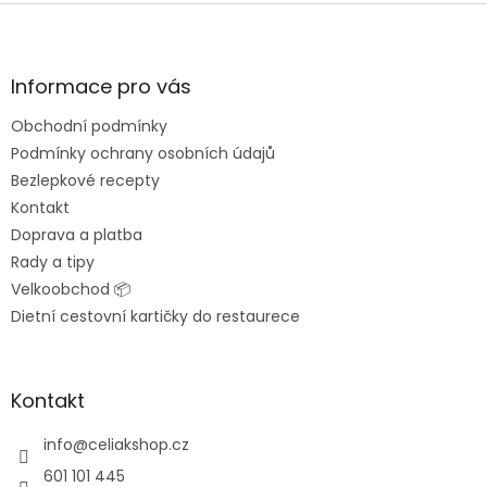
Z
á
p
a
Informace pro vás
t
Obchodní podmínky
í
Podmínky ochrany osobních údajů
Bezlepkové recepty
Kontakt
Doprava a platba
Rady a tipy
Velkoobchod 📦
Dietní cestovní kartičky do restaurece
Kontakt
info
@
celiakshop.cz
601 101 445