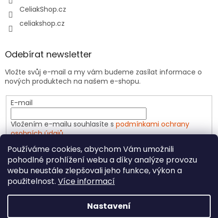
CeliakShop.cz
celiakshop.cz
Odebírat newsletter
Vložte svůj e-mail a my vám budeme zasílat informace o
nových produktech na našem e-shopu.
E-mail
Vložením e-mailu souhlasíte s
podmínkami ochrany
osobních údajů
Používáme cookies, abychom Vám umožnili
PŘIHLÁSIT SE
pohodlné prohlížení webu a díky analýze provozu
webu neustále zlepšovali jeho funkce, výkon a
použitelnost.
Více informací
Vytvořil Shoptet
Nastavení