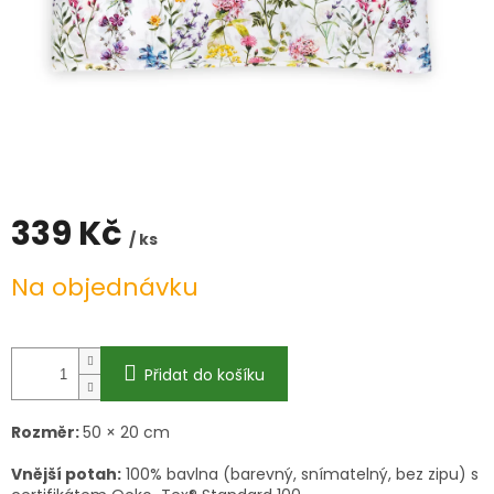
339 Kč
/ ks
Měrná
Na objednávku
cena:
Přidat do košíku
Rozměr:
50 × 20 cm
Vnější potah:
100% bavlna (barevný, snímatelný, bez zipu) s