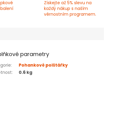
epkové
Získejte až 5% slevu na
 balení
každý nákup s naším
věrnostním programem.
lňkové parametry
gorie
:
Pohankové polštářky
tnost
:
0.6 kg