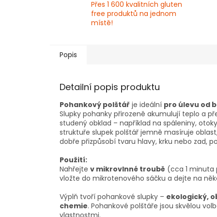
Přes 1 600 kvalitních gluten
free produktů na jednom
místě!
Popis
Detailní popis produktu
Pohankový polštář
je ideální
pro úlevu od b
Slupky pohanky přirozeně akumulují teplo a pře
studený obklad – například na spáleniny, otok
struktuře slupek polštář jemně masíruje oblas
dobře přizpůsobí tvaru hlavy, krku nebo zad, pos
Použití:
Nahřejte
v mikrovlnné troubě
(cca 1 minuta p
vložte do mikrotenového sáčku a dejte na něko
Výplň tvoří pohankové slupky –
ekologický, o
chemie
. Pohankové polštáře jsou skvělou volb
vlastnostmi.