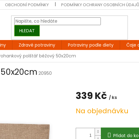
OBCHODNÍ PODMÍNKY
PODMÍNKY OCHRANY OSOBNÍCH ÚDAJ
HLEDAT
iny
Zdravé potraviny
Potraviny podle diety
Čaje 
Pohankový polštář béžový 50x20cm
ý 50x20cm
20950
339 Kč
/ ks
Měrná
Na objednávku
cena:
Přidat do ko