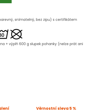
arevný, snímatelný, bez zipu) s certifikátem
na + výplň 600 g slupek pohanky (nelze prát ani
alení
Věrnostní sleva 5 %