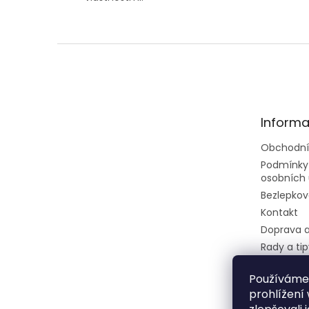
Z
á
p
a
t
Informa
í
Obchodní
Podmínky
osobních 
Bezlepkov
Kontakt
Doprava a
Rady a tip
Velkoobc
Používáme
Dietní ces
prohlížení
restaurec