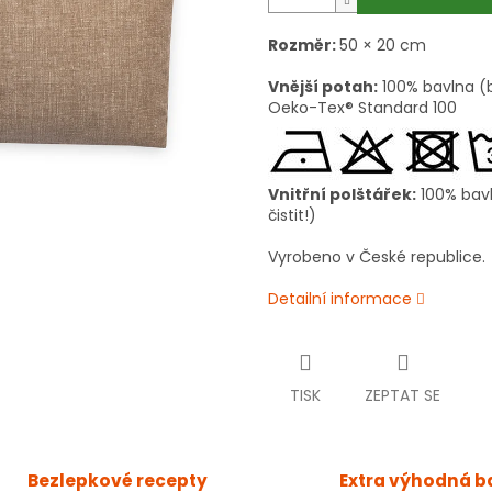
Rozměr:
50 × 20 cm
Vnější potah:
100% bavlna (b
Oeko-Tex® Standard 100
Vnitřní polštářek:
100% bavl
čistit!)
Vyrobeno v České republice.
Detailní informace
TISK
ZEPTAT SE
Bezlepkové recepty
Extra výhodná b