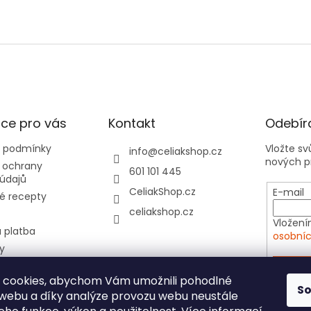
ce pro vás
Kontakt
Odebíra
 podmínky
Vložte s
info
@
celiakshop.cz
nových p
 ochrany
601 101 445
údajů
CeliakShop.cz
E-mail
é recepty
celiakshop.cz
Vložení
 platba
osobníc
y
hod 📦
PŘIHL
 cookies, abychom Vám umožnili pohodlné
tovní kartičky do
S
 webu a díky analýze provozu webu neustále
e