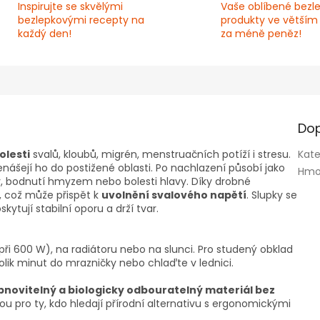
Inspirujte se skvělými
Vaše oblíbené bezl
bezlepkovými recepty na
produkty ve větším
každý den!
za méně peněz!
Dop
olesti
svalů, kloubů, migrén, menstruačních potíží i stresu.
Kate
nášejí ho do postižené oblasti. Po nachlazení působí jako
Hmo
y, bodnutí hmyzem nebo bolesti hlavy. Díky drobné
t, což může přispět k
uvolnění svalového napětí
. Slupky se
kytují stabilní oporu a drží tvar.
ři 600 W), na radiátoru nebo na slunci. Pro studený obklad
lik minut do mrazničky nebo chlaďte v lednici.
bnovitelný a biologicky odbouratelný materiál bez
ou pro ty, kdo hledají přírodní alternativu s ergonomickými