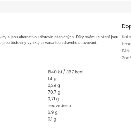
Dop
Kate
iny a jsou alternativou těstovin pšeničných. Díky svému složení jsou
 jsou těstoviny vynikající variantou zdravého stravování.
Hmo
EAN
:
Zna
1540 kJ / 367 kcal
1,4 g
0,29 g
78,7 g
0,71 g
neuvedeno
6,9 g
0,1 g