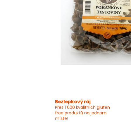
Bezlepkový ráj
Přes 1 600 kvalitních gluten
free produktů na jednom
místě!