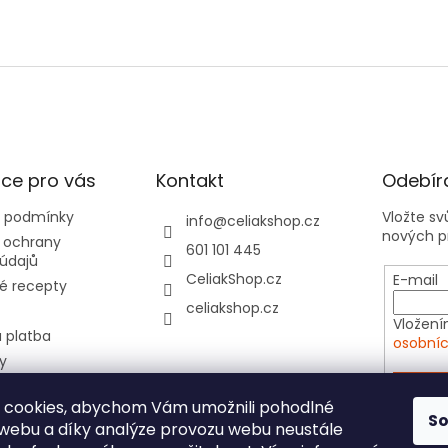
ce pro vás
Kontakt
Odebíra
 podmínky
Vložte s
info
@
celiakshop.cz
nových p
 ochrany
601 101 445
údajů
CeliakShop.cz
E-mail
é recepty
celiakshop.cz
Vložení
 platba
osobníc
y
hod 📦
PŘIHL
 cookies, abychom Vám umožnili pohodlné
tovní kartičky do
S
 webu a díky analýze provozu webu neustále
e