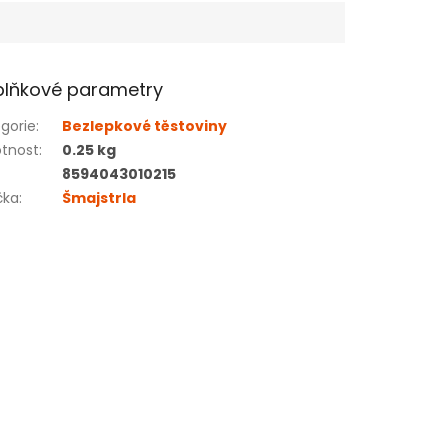
lňkové parametry
gorie
:
Bezlepkové těstoviny
tnost
:
0.25 kg
8594043010215
čka
:
Šmajstrla