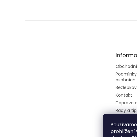
Z
á
p
a
t
Informa
í
Obchodní
Podmínky
osobních 
Bezlepkov
Kontakt
Doprava a
Rady a tip
Velkoobc
Používáme
Dietní ces
prohlížení
restaurec