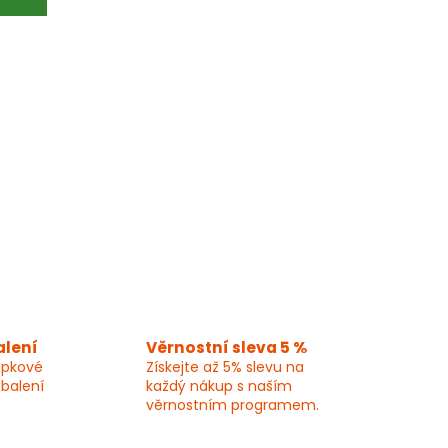
alení
Věrnostní sleva 5 %
epkové
Získejte až 5% slevu na
 balení
každý nákup s naším
věrnostním programem.