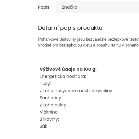
Popis
Značka
Detailní popis produktu
Pohankové těstoviny jsou bezvaječné bezlepkové těstov
vhodné pro bezlepkovou dietu a obsahu rutinu v pohance
Výživové údaje na 100 g:
Energetická hodnota:
Tuky:
z toho nasycené mastné kyseliny:
Sacharidy:
z toho cukry:
Vláknina:
Bílkoviny:
Sůl: