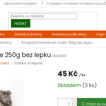
OBCHODNÍ PODMÍNKY
PODMÍNKY OCHRANY OSOBNÍCH ÚDAJ
HLEDAT
iny
Zdravé potraviny
Potraviny podle diety
Čaje 
stoviny
Šmajstrla Pohankové mušle 250g bez lepku
e 250g bez lepku
SA140013
ocení
Značka:
Šmajstrla
45 Kč
/ ks
Měrná
Skladem
(3 ks)
cena:
Přidat do ko