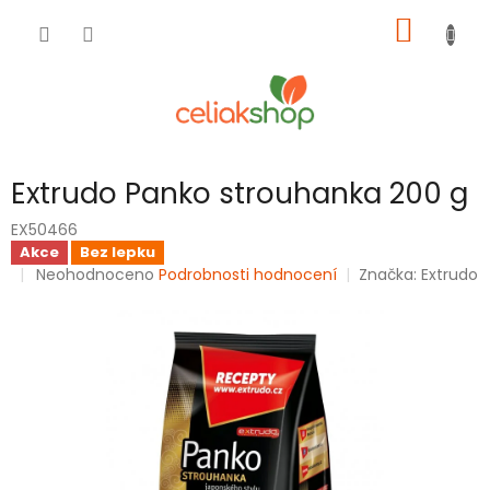
Přejít
NÁKUP
na
obsah
KOŠÍK
Extrudo Panko strouhanka 200 g
EX50466
Akce
Bez lepku
Průměrné
Neohodnoceno
Podrobnosti hodnocení
Značka:
Extrudo
hodnocení
produktu
je
0,0
z
5
hvězdiček.