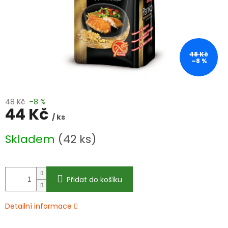
48 Kč
–8 %
48 Kč
–8 %
44 Kč
/ ks
Měrná
Skladem
(42 ks)
cena:
Přidat do košíku
Detailní informace