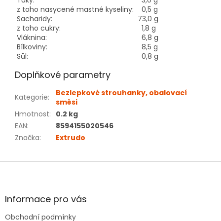
Tuky:
3,0 g
z toho nasycené mastné kyseliny:
0,5 g
Sacharidy:
73,0 g
z toho cukry:
1,8 g
Vláknina:
6,8 g
Bílkoviny:
8,5 g
Sůl:
0,8 g
Doplňkové parametry
Bezlepkové strouhanky, obalovací
Kategorie
:
směsi
Hmotnost
:
0.2 kg
EAN
:
8594155020546
Značka
:
Extrudo
Z
á
p
a
Informace pro vás
t
Obchodní podmínky
í