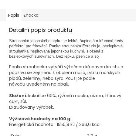
Popis
Značka
Detailní popis produktu
Strouhanka japonského stylu - je lehká, šupinatá a křupavá, tedy
perfektní pro fritování. Panko strouhanka Extrudo je bezlepková
strouhanka inspirovaná japonskou kuchyní, složená z
bezlepkových surovinách. Bez lepku, pšenice a sóji.
Panko strouhanka vytváří výtečnou křupavou krustu a
používá se zejména k obalení masa, ryb a mořských
plodů, zeleniny, nebo sýra. Použijte podle
návodu uvedeném na obalu.
Složení:
kukuřice 60%, rýžová mouka, cizrna, třtinový
cukr, sůl.
Extrudovaný výrobek.
Výživové hodnoty na 100 g:
Energetická hodnota: 1550,9 kJ / 366,6 kcal