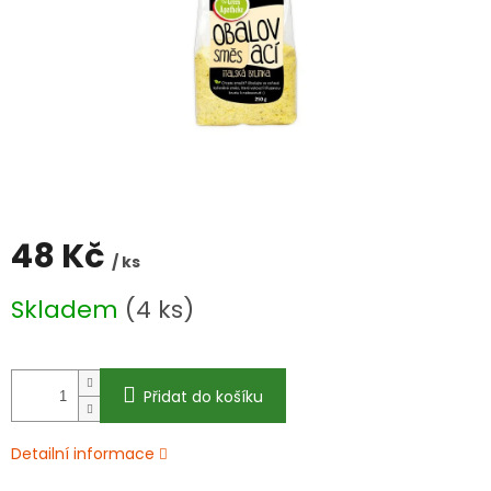
48 Kč
/ ks
Měrná
Skladem
(4 ks)
cena:
Přidat do košíku
Detailní informace