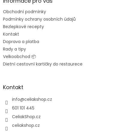
a
Informace pro vás
t
Obchodní podmínky
í
Podmínky ochrany osobních údajů
Bezlepkové recepty
Kontakt
Doprava a platba
Rady a tipy
Velkoobchod 📦
Dietní cestovní kartičky do restaurece
Kontakt
info
@
celiakshop.cz
601 101 445
CeliakShop.cz
celiakshop.cz