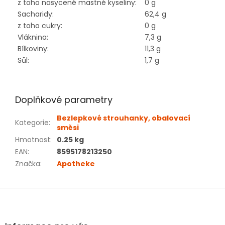
z toho nasycené mastné kyseliny:
0 g
Sacharidy:
62,4 g
z toho cukry:
0 g
Vláknina:
7,3 g
Bílkoviny:
11,3 g
Sůl:
1,7 g
Doplňkové parametry
Bezlepkové strouhanky, obalovací
Kategorie
:
směsi
Hmotnost
:
0.25 kg
EAN
:
8595178213250
Značka
:
Apotheke
Z
á
p