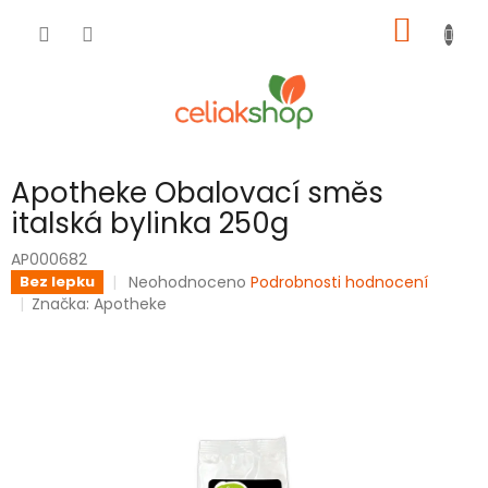
Přejít
NÁKUP
na
obsah
KOŠÍK
Apotheke Obalovací směs
italská bylinka 250g
AP000682
Průměrné
Neohodnoceno
Podrobnosti hodnocení
Bez lepku
hodnocení
Značka:
Apotheke
produktu
je
0,0
z
5
hvězdiček.