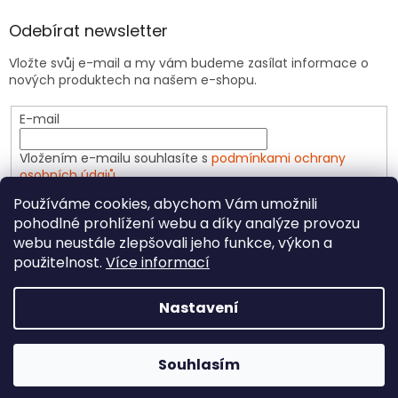
Odebírat newsletter
Vložte svůj e-mail a my vám budeme zasílat informace o
nových produktech na našem e-shopu.
E-mail
Vložením e-mailu souhlasíte s
podmínkami ochrany
osobních údajů
Používáme cookies, abychom Vám umožnili
PŘIHLÁSIT SE
pohodlné prohlížení webu a díky analýze provozu
webu neustále zlepšovali jeho funkce, výkon a
použitelnost.
Více informací
Vytvořil Shoptet
Nastavení
Copyright 2026
CeliakShop.cz
. Všechna práva
Souhlasím
vyhrazena.