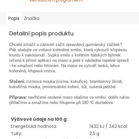
věrnostním programem.
Popis
Značka
Detailní popis produktu
Chcete smažit a zároveň zažít opravdový gurmánský zážitek?
Pak obalujte ve voňavé kořeněné směsi, která vykouzlí křupavou
krustu k nakousnutí. Sypká směs s kořením italských bylinek
určená k přímé aplikaci na maso a poté k následné tepelné úpravě
- ke smažení nebo fritování. Na mase se vytvoří tenká, lehce
kořeněná, křupavá vrstva.
Složení:
cizrnová mouka (cizrna, kukuřice), bramborový škrob,
kukuřičná mouka, provensálské koření, sůl, sušená petržel.
Příprava:
navlhčené osolené maso obalíme ve směsi, dobře rukou
přitlačíme a smažíme nebo fritujeme při 180 °C dozlatova.
Výživové údaje na 100 g:
Energetická hodnota:
1432 kJ / 342 kcal
Tuky:
2,5 g