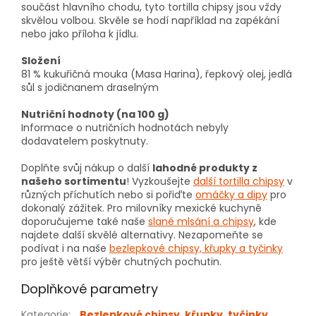
součást hlavního chodu, tyto tortilla chipsy jsou vždy
skvělou volbou. Skvěle se hodí například na zapékání
nebo jako příloha k jídlu.
Složení
81 % kukuřičná mouka (Masa Harina), řepkový olej, jedlá
sůl s jodičnanem draselným
Nutriční hodnoty (na 100 g)
Informace o nutričních hodnotách nebyly
dodavatelem poskytnuty.
Doplňte svůj nákup o další
lahodné produkty z
našeho sortimentu
! Vyzkoušejte
další tortilla chipsy
v
různých příchutích nebo si pořiďte
omáčky a dipy
pro
dokonalý zážitek. Pro milovníky mexické kuchyně
doporučujeme také naše
slané mlsání a chipsy
, kde
najdete další skvělé alternativy. Nezapomeňte se
podívat i na naše
bezlepkové chipsy, křupky a tyčinky
pro ještě větší výběr chutných pochutin.
Doplňkové parametry
Kategorie
:
Bezlepkové chipsy, křupky, tyčinky