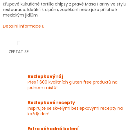
Křupavé kukuřičné tortilla chipsy z pravé Masa Hariny ve stylu
restaurace. Ideální k dipům, zapékání nebo jako příloha k
mexickým jídlům.
Detailní informace
ZEPTAT SE
Bezlepkový ráj
Přes 1 600 kvalitních gluten free produktů na
jednom místě!
Bezlepkové recepty
Inspirujte se skvělými bezlepkovými recepty na
každý den!
Extra výhodná balení