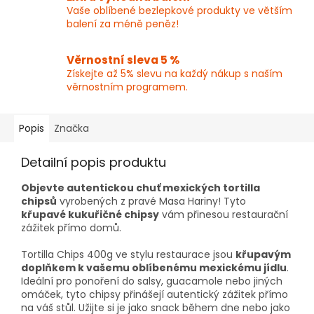
Vaše oblíbené bezlepkové produkty ve větším
balení za méně peněz!
Věrnostní sleva 5 %
Získejte až 5% slevu na každý nákup s naším
věrnostním programem.
Popis
Značka
Detailní popis produktu
Objevte autentickou chuť mexických tortilla
chipsů
vyrobených z pravé Masa Hariny! Tyto
křupavé kukuřičné chipsy
vám přinesou restaurační
zážitek přímo domů.
Tortilla Chips 400g ve stylu restaurace jsou
křupavým
doplňkem k vašemu oblíbenému mexickému jídlu
.
Ideální pro ponoření do salsy, guacamole nebo jiných
omáček, tyto chipsy přinášejí autentický zážitek přímo
na váš stůl. Užijte si je jako snack během dne nebo jako