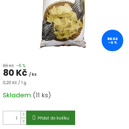
86 Kč
–6 %
86 Kč
–6 %
80 Kč
/ ks
Měrná
0,20 Kč / 1 g
cena:
Skladem
(11 ks)
Přidat do košíku