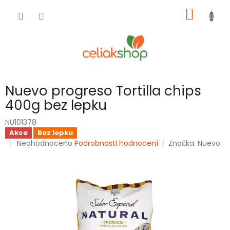
Přejít
NÁKUP
na
obsah
KOŠÍK
Nuevo progreso Tortilla chips
400g bez lepku
NU101378
Akce
Bez lepku
Průměrné
Neohodnoceno
Podrobnosti hodnocení
Značka:
Nuevo
hodnocení
produktu
je
0,0
z
5
hvězdiček.