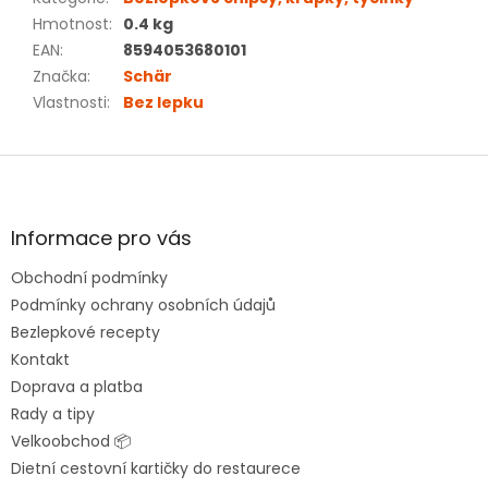
Hmotnost
:
0.4 kg
EAN
:
8594053680101
Značka
:
Schär
Vlastnosti
:
Bez lepku
Z
á
p
a
Informace pro vás
t
Obchodní podmínky
í
Podmínky ochrany osobních údajů
Bezlepkové recepty
Kontakt
Doprava a platba
Rady a tipy
Velkoobchod 📦
Dietní cestovní kartičky do restaurece