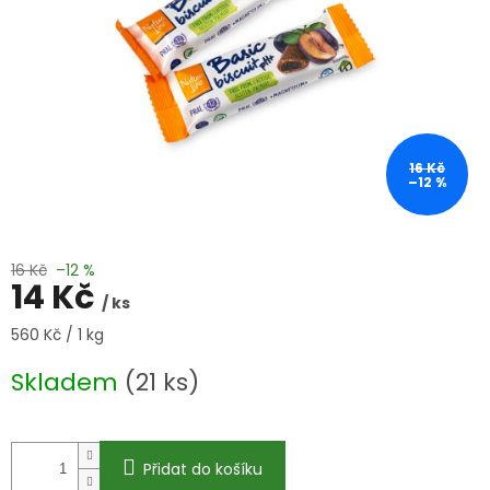
16 Kč
–12 %
16 Kč
–12 %
14 Kč
/ ks
Měrná
560 Kč / 1 kg
cena:
Skladem
(21 ks)
Přidat do košíku