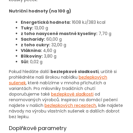
Nutriční hodnoty (na 100 g)
Energetická hodnota:
1608 kJ/383 kcal
Tuky:
13,00 g
z toho nasycené mastné kyseliny:
7,70 g
Sacharidy:
60,00 g
z toho cukry:
32,00 g
Vláknina:
4,60 g
Bílkoviny:
3,80 g
Sůl:
0,02 g
Pokud hledáte další
bezlepkové sladkosti
, určitě si
prohlédněte naši širokou nabídku
bezlepkových
sušenek
, které nabízíme v mnoha příchutích a
variantách. Pro milovníky tradičních chutí
doporučujeme také
bezlepkové sladkosti
od
renomovaných výrobců. Inspiraci na domácí pečení
najdete v našich
bezlepkových receptech
, kde najdete
návody na výrobu vlastních sušenek a dalších dobrot
bez lepku.
Doplňkové parametry