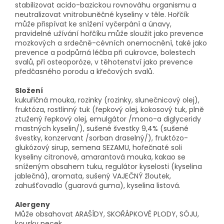
stabilizovat acido-bazickou rovnováhu organismu a
neutralizovat vnitrobuněčné kyseliny v těle. Hořčík
může přispívat ke snížení vyčerpání a únavy,
pravidelné užívání hořčíku může sloužit jako prevence
mozkových a srdečně-cévních onemocnění, také jako
prevence a podpůrná léčba při cukrovce, bolestech
svalů, při osteoporóze, v těhotenství jako prevence
předčasného porodu a křečových svalů.
Složení
kukuřičná mouka, rozinky (rozinky, slunečnicový olej),
fruktóza, rostlinný tuk (řepkový olej, kokosový tuk, plně
ztužený řepkový olej, emulgátor /mono-a diglyceridy
mastných kyselin/), sušené švestky 9,4% (sušené
švestky, konzervant /sorban draselný/), fruktózo-
glukózový sirup, semena SEZAMU, hořečnaté soli
kyseliny citronové, amarantová mouka, kakao se
sníženým obsahem tuku, regulátor kyselosti (kyselina
jablečná), aromata, sušený VAJEČNÝ žloutek,
zahušťovadlo (guarová guma), kyselina listová.
Alergeny
Může obsahovat ARAŠÍDY, SKOŘÁPKOVÉ PLODY, SÓJU,
kousky pecek.