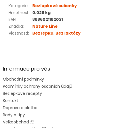
Kategorie
:
Bezlepkové sušenky
Hmotnost
:
0.025 kg
EAN
:
8586021152031
Značka
:
Nature Line
Vlastnosti
:
Bez lepku
,
Bez laktózy
Z
á
p
a
Informace pro vás
t
Obchodní podmínky
í
Podmínky ochrany osobních údajů
Bezlepkové recepty
Kontakt
Doprava a platba
Rady a tipy
Velkoobchod 📦