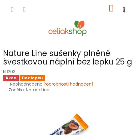
Přejít
NÁKUP
na
obsah
KOŠÍK
Nature Line sušenky plněné
švestkovou náplní bez lepku 25 g
NJ2031
Akce
Bez lepku
Průměrné
Neohodnoceno
Podrobnosti hodnocení
hodnocení
Značka:
Nature Line
produktu
je
0,0
z
5
hvězdiček.