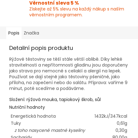
Věrnostní sleva 5 %
Získejte až 5% slevu na každý nákup s naším
věrnostním programem.
Popis
Značka
Detailní popis produktu
Rýžové těstoviny se těší stále větší oblibě. Díky lehké
stravitelnosti a nepřítomnosti gliadinu jsou doporučeny
jako strava pro nemocné s celiakií a alergií na lepek.
Používat se dají stejně jako těstoviny pšeničné, jako
příloha, na zapečení nebo do salátu. Příprava: vaříme 9
minut, poté scedíme a podáváme.
Složení: rýžová mouka, tapiokový škrob, sůl
Nutriční hodnoty
Energetická hodnota
1432kJ/347kcal
Tuky
0,61g
z toho nasycené mastné kyseliny
0,30g
Sacharidy
80,00g