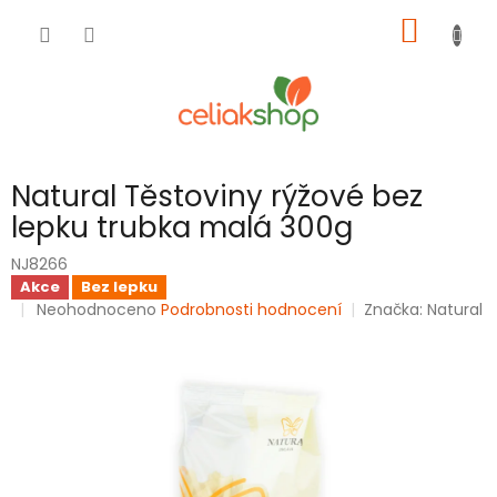
Přejít
NÁKUP
na
obsah
KOŠÍK
Natural Těstoviny rýžové bez
lepku trubka malá 300g
NJ8266
Akce
Bez lepku
Průměrné
Neohodnoceno
Podrobnosti hodnocení
Značka:
Natural
hodnocení
produktu
je
0,0
z
5
hvězdiček.