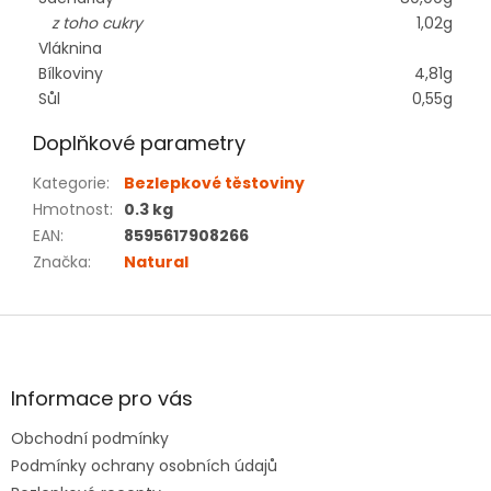
z toho cukry
1,02g
Vláknina
Bílkoviny
4,81g
Sůl
0,55g
Doplňkové parametry
Kategorie
:
Bezlepkové těstoviny
Hmotnost
:
0.3 kg
EAN
:
8595617908266
Značka
:
Natural
Z
á
p
a
Informace pro vás
t
Obchodní podmínky
í
Podmínky ochrany osobních údajů