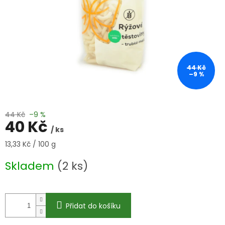
44 Kč
–9 %
44 Kč
–9 %
40 Kč
/ ks
Měrná
13,33 Kč / 100 g
cena:
Skladem
(2 ks)
Přidat do košíku