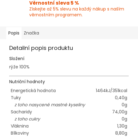
Věrnostní sleva 5 %
Získejte až 5% slevu na každý nákup s naším
věrnostním programem.
Popis
Značka
Detailní popis produktu
Složení
rýže 100%
Nutriční hodnoty
Energetická hodnota
1464kJ/351kcal
Tuky
0,40g
z toho nasycené mastné kyseliny
0g
Sacharidy
74,00g
z toho cukry
0g
Vláknina
1,30g
Bílkoviny
8,80g