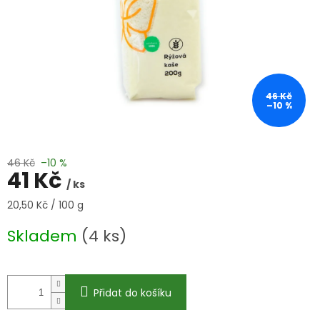
46 Kč
–10 %
46 Kč
–10 %
41 Kč
/ ks
Měrná
20,50 Kč / 100 g
cena:
Skladem
(4 ks)
Přidat do košíku