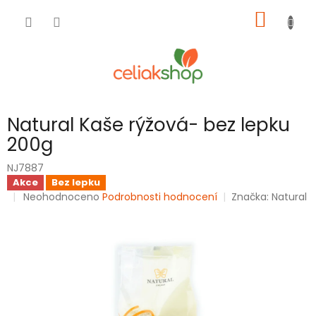
Přejít
NÁKUP
na
obsah
KOŠÍK
Natural Kaše rýžová- bez lepku
200g
NJ7887
Akce
Bez lepku
Průměrné
Neohodnoceno
Podrobnosti hodnocení
Značka:
Natural
hodnocení
produktu
je
0,0
z
5
hvězdiček.