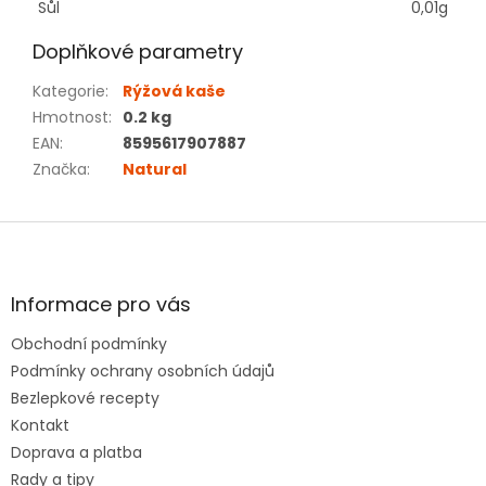
Sůl
0,01g
Doplňkové parametry
Kategorie
:
Rýžová kaše
Hmotnost
:
0.2 kg
EAN
:
8595617907887
Značka
:
Natural
Z
á
p
a
Informace pro vás
t
Obchodní podmínky
í
Podmínky ochrany osobních údajů
Bezlepkové recepty
Kontakt
Doprava a platba
Rady a tipy