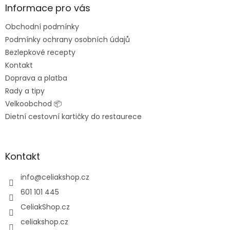
a
Informace pro vás
t
Obchodní podmínky
í
Podmínky ochrany osobních údajů
Bezlepkové recepty
Kontakt
Doprava a platba
Rady a tipy
Velkoobchod 📦
Dietní cestovní kartičky do restaurece
Kontakt
info
@
celiakshop.cz
601 101 445
CeliakShop.cz
celiakshop.cz