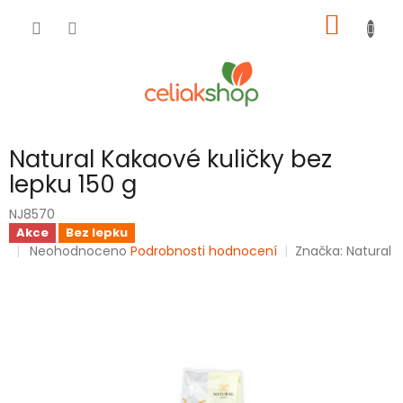
Přejít
NÁKUP
na
obsah
KOŠÍK
Natural Kakaové kuličky bez
lepku 150 g
NJ8570
Akce
Bez lepku
Průměrné
Neohodnoceno
Podrobnosti hodnocení
Značka:
Natural
hodnocení
produktu
je
0,0
z
5
hvězdiček.