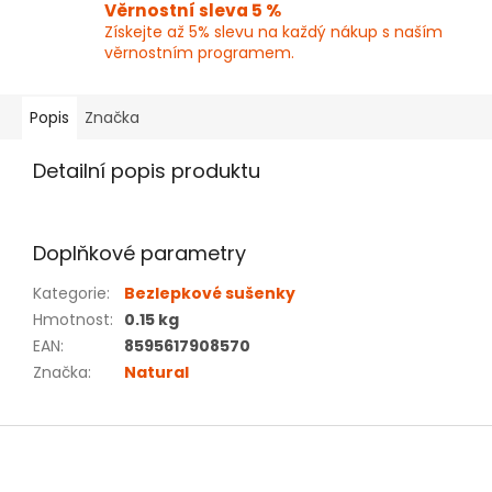
Věrnostní sleva 5 %
Získejte až 5% slevu na každý nákup s naším
věrnostním programem.
Popis
Značka
Detailní popis produktu
Doplňkové parametry
Kategorie
:
Bezlepkové sušenky
Hmotnost
:
0.15 kg
EAN
:
8595617908570
Značka
:
Natural
Z
á
p