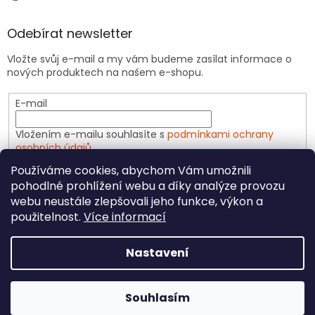
Odebírat newsletter
Vložte svůj e-mail a my vám budeme zasílat informace o
nových produktech na našem e-shopu.
E-mail
Vložením e-mailu souhlasíte s
podmínkami ochrany
osobních údajů
Používáme cookies, abychom Vám umožnili
PŘIHLÁSIT SE
pohodlné prohlížení webu a díky analýze provozu
webu neustále zlepšovali jeho funkce, výkon a
použitelnost.
Více informací
Vytvořil Shoptet
Nastavení
Copyright 2026
CeliakShop.cz
. Všechna práva
Souhlasím
vyhrazena.