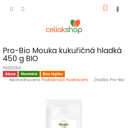
Přejít
NÁKUP
na
obsah
KOŠÍK
Pro-Bio Mouka kukuřičná hladká
450 g BIO
PB910050
Akce
Novinka
Bez lepku
Průměrné
Neohodnoceno
Podrobnosti hodnocení
Značka:
Pro-Bio
hodnocení
produktu
je
0,0
z
5
hvězdiček.