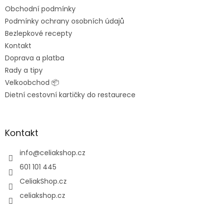
t
Obchodní podmínky
í
Podmínky ochrany osobních údajů
Bezlepkové recepty
Kontakt
Doprava a platba
Rady a tipy
Velkoobchod 📦
Dietní cestovní kartičky do restaurece
Kontakt
info
@
celiakshop.cz
601 101 445
CeliakShop.cz
celiakshop.cz