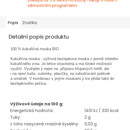
Získejte až 5% slevu na každý nákup s naším
věrnostním programem.
Popis
Značka
Detailní popis produktu
100 % kukuřičná mouka BIO
Kukuřičná mouka - výživná bezlepková mouka z jemně mletého
kukuřičného zrna. Je lehce stravitelná a má široké možnosti
využití. Využijete ji nejen na přípravu křupavých tortill, ale
i na ranní kaše, sušenky, placičky, na zahušťování polévek
a omáček. V kombinaci s jinými moukami ji lze přidat také do
bezlepkového pečiva.
Výživové údaje na 100 g:
Energetická hodnota:
1401 kJ / 330 kcal
Tuky:
2 g
z toho nasycené mastné kyseliny:
0,03 g