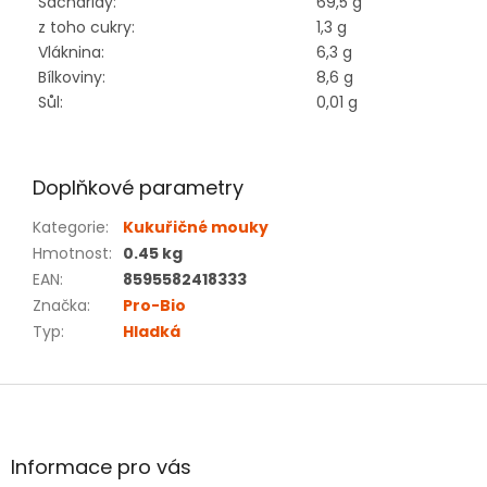
Sacharidy:
69,5 g
z toho cukry:
1,3 g
Vláknina:
6,3 g
Bílkoviny:
8,6 g
Sůl:
0,01 g
Doplňkové parametry
Kategorie
:
Kukuřičné mouky
Hmotnost
:
0.45 kg
EAN
:
8595582418333
Značka
:
Pro-Bio
Typ
:
Hladká
Z
á
p
a
Informace pro vás