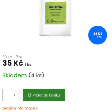
38 Kč
–7 %
38 Kč
–7 %
35 Kč
/ ks
Měrná
Skladem
(4 ks)
cena:
Přidat do košíku
Detailní informace