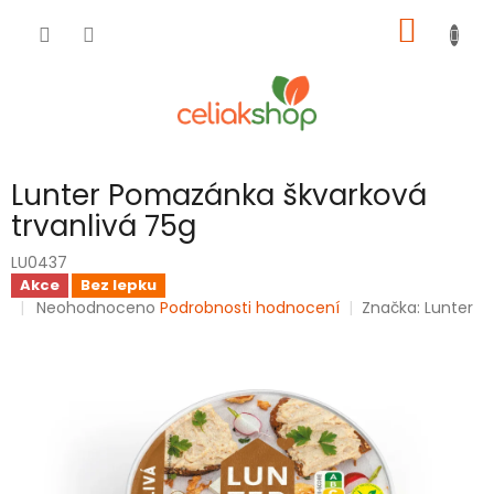
Přejít
NÁKUP
na
obsah
KOŠÍK
Lunter Pomazánka škvarková
trvanlivá 75g
LU0437
Akce
Bez lepku
Průměrné
Neohodnoceno
Podrobnosti hodnocení
Značka:
Lunter
hodnocení
produktu
je
0,0
z
5
hvězdiček.