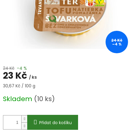
24 Kč
–4 %
24 Kč
–4 %
23 Kč
/ ks
Měrná
30,67 Kč / 100 g
cena:
Skladem
(10 ks)
Přidat do košíku