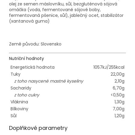
olej ze semen máslovníku, sůl, bezgluténová sójová
omáčka (voda, fermentované sójové boby,
fermentovaná pšenice, sůl), jablečný ocet, stabilizátor
(xantanová guma)
Země původu: Slovensko
Nutriční hodnoty
Energetická hodnota
1057kJ/255kcal
Tuky
22,00g
z toho nasycené mastné kyseliny
2,10g
Sacharidy
6,70g
z toho cukry
<0,50g
Vláknina
1,30g
Bílkoviny
7,00g
Sůl
1,20g
Doplňkové parametry