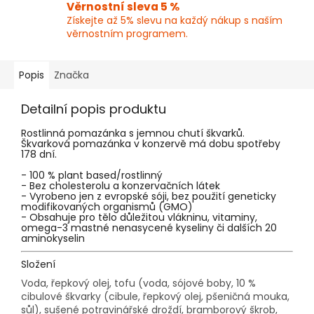
Věrnostní sleva 5 %
Získejte až 5% slevu na každý nákup s naším
věrnostním programem.
Popis
Značka
Detailní popis produktu
Rostlinná pomazánka s jemnou chutí škvarků.
Škvarková pomazánka v konzervě má dobu spotřeby
178 dní.
- 100 % plant based/rostlinný
- Bez cholesterolu a konzervačních látek
- Vyrobeno jen z evropské sóji, bez použití geneticky
modifikovaných organismů (GMO)
- Obsahuje pro tělo důležitou vlákninu, vitaminy,
omega-3 mastné nenasycené kyseliny či dalších 20
aminokyselin
Složení
Voda, řepkový olej, tofu (voda, sójové boby, 10 %
cibulové škvarky (cibule, řepkový olej, pšeničná mouka,
sůl), sušené potravinářské droždí, bramborový škrob,