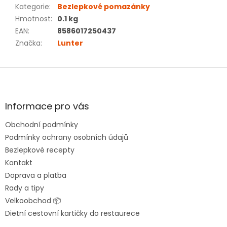
Kategorie
:
Bezlepkové pomazánky
Hmotnost
:
0.1 kg
EAN
:
8586017250437
Značka
:
Lunter
Z
á
p
a
Informace pro vás
t
Obchodní podmínky
í
Podmínky ochrany osobních údajů
Bezlepkové recepty
Kontakt
Doprava a platba
Rady a tipy
Velkoobchod 📦
Dietní cestovní kartičky do restaurece