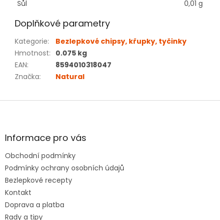
Sůl
0,01 g
Doplňkové parametry
Kategorie
:
Bezlepkové chipsy, křupky, tyčinky
Hmotnost
:
0.075 kg
EAN
:
8594010318047
Značka
:
Natural
Z
á
p
a
Informace pro vás
t
Obchodní podmínky
í
Podmínky ochrany osobních údajů
Bezlepkové recepty
Kontakt
Doprava a platba
Rady a tipy