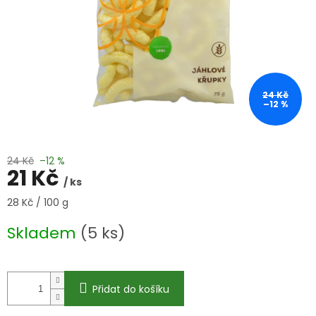
24 Kč
–12 %
24 Kč
–12 %
21 Kč
/ ks
Měrná
28 Kč / 100 g
cena:
Skladem
(5 ks)
Přidat do košíku