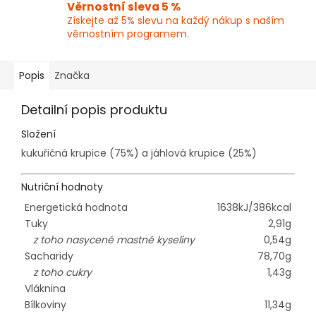
Věrnostní sleva 5 %
Získejte až 5% slevu na každý nákup s naším
věrnostním programem.
Popis
Značka
Detailní popis produktu
Složení
kukuřičná krupice (75%) a jáhlová krupice (25%)
Nutriční hodnoty
Energetická hodnota
1638kJ/386kcal
Tuky
2,91g
z toho nasycené mastné kyseliny
0,54g
Sacharidy
78,70g
z toho cukry
1,43g
Vláknina
Bílkoviny
11,34g