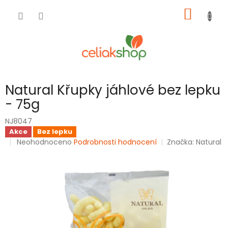
Přejít
NÁKUP
na
obsah
KOŠÍK
Natural Křupky jáhlové bez lepku
- 75g
NJ8047
Akce
Bez lepku
Průměrné
Neohodnoceno
Podrobnosti hodnocení
Značka:
Natural
hodnocení
produktu
je
0,0
z
5
hvězdiček.