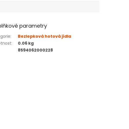
lňkové parametry
gorie
:
Bezlepková hotová jídla
tnost
:
0.06 kg
8594062000228