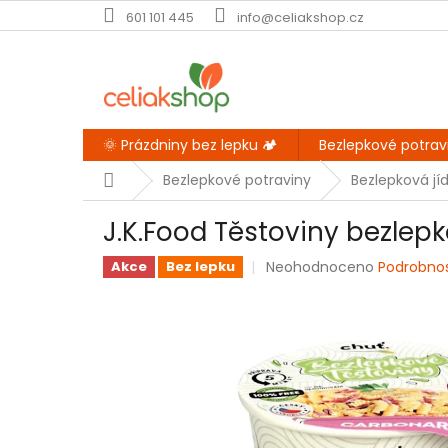
Přejít
601 101 445
info@celiakshop.cz
na
obsah
🌞 Prázdniny bez lepku 🏕️
Bezlepkové potrav
Domů
Bezlepkové potraviny
Bezlepková jíd
J.K.Food Těstoviny bezle
Průměrné
Neohodnoceno
Podrobno
Akce
Bez lepku
hodnocení
produktu
je
0,0
z
5
hvězdiček.