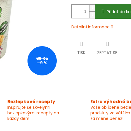
Přidat do ko
Detailní informace
TISK
ZEPTAT SE
65 Kč
–9 %
Bezlepkové recepty
Extra výhodná b
Inspirujte se skvělými
Vaše oblíbené bezl
bezlepkovými recepty na
produkty ve větším
každý den!
za méně peněz!