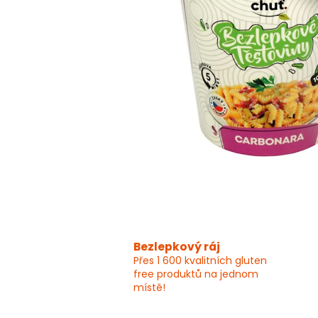
Bezlepkový ráj
Přes 1 600 kvalitních gluten
free produktů na jednom
místě!