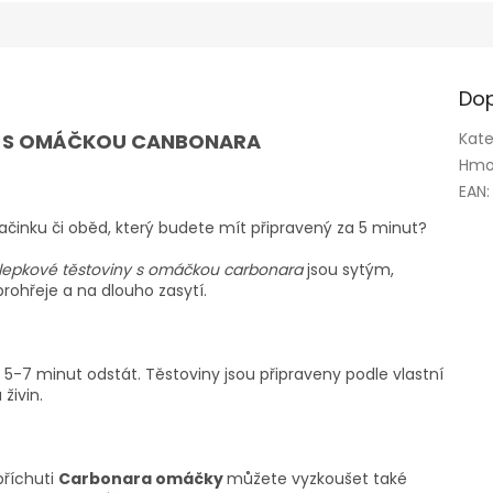
Dop
NY S OMÁČKOU CANBONARA
Kate
Hmo
EAN
:
ačinku či oběd, který budete mít připravený za 5 minut?
zlepkové těstoviny s omáčkou carbonara
jsou sytým,
hřeje a na dlouho zasytí.
5-7 minut odstát. Těstoviny jsou připraveny podle vlastní
 živin.
říchuti
Carbonara omáčky
můžete vyzkoušet také