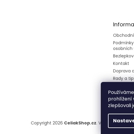
p
a
t
Informa
í
Obchodní
Podmínky
osobních 
Bezlepkov
Kontakt
Doprava a
Rady a tip
Velkoobc
Používáme
Dietní ces
prohlížení
restaurec
zlepšovali 
Nastave
Copyright 2026
CeliakShop.cz
. Všechna práva v