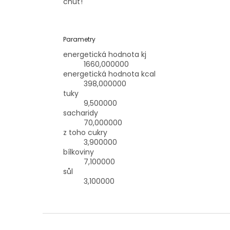
chuť!
Parametry
energetická hodnota kj
1660,000000
energetická hodnota kcal
398,000000
tuky
9,500000
sacharidy
70,000000
z toho cukry
3,900000
bílkoviny
7,100000
sůl
3,100000
Z
á