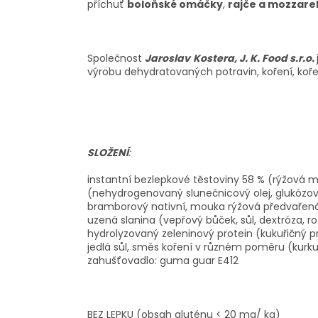
příchuť
boloňské omáčky
,
rajče a mozzarel
Společnost
Jaroslav
Kostera, J. K. Food s.r.o.
výrobu dehydratovaných potravin, koření, koř
SLOŽENÍ
:
instantní bezlepkové těstoviny 58 % (rýžová mo
(nehydrogenovaný slunečnicový olej, glukózový
bramborový nativní, mouka rýžová předvařená,
uzená slanina (vepřový bůček, sůl, dextróza, r
hydrolyzovaný zeleninový protein (kukuřičný pr
jedlá sůl, směs koření v různém poměru (kurku
zahušťovadlo: guma guar E412
BEZ LEPKU (obsah gluténu < 20 mg/ kg)