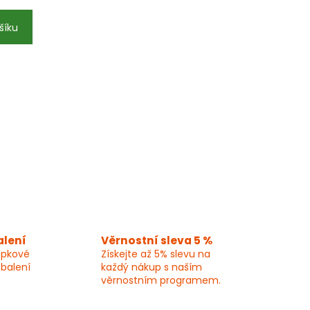
šíku
alení
Věrnostní sleva 5 %
epkové
Získejte až 5% slevu na
 balení
každý nákup s naším
věrnostním programem.