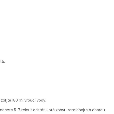
tě.
alijte 180 ml vroucí vody.
a nechte 5-7 minut odstát. Poté znovu zamíchejte a dobrou