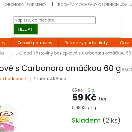
OBCHODNÍ PODMÍNKY
PODMÍNKY OCHRANY OSOBNÍCH ÚDAJ
HLEDAT
iny
Zdravé potraviny
Potraviny podle diety
Čaje 
la
J.K.Food Těstoviny bezlepkové s Carbonara omáčkou 60
pkové s Carbonara omáčkou 60 g
1034
sti hodnocení
Značka:
J.K.Food
65 Kč
–9 %
59 Kč
/ ks
Měrná
0,98 Kč / 1 g
cena:
Skladem
(2 ks)