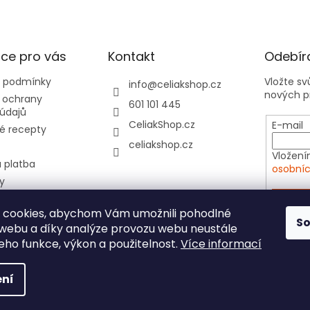
ce pro vás
Kontakt
Odebíra
 podmínky
Vložte s
info
@
celiakshop.cz
nových p
 ochrany
601 101 445
údajů
CeliakShop.cz
E-mail
é recepty
celiakshop.cz
Vložení
 platba
osobníc
y
hod 📦
PŘIHL
 cookies, abychom Vám umožnili pohodlné
tovní kartičky do
S
 webu a díky analýze provozu webu neustále
e
jeho funkce, výkon a použitelnost.
Více informací
ní
yhrazena.