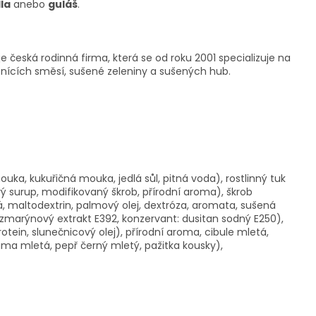
la
anebo
guláš
.
je česká rodinná firma, která se od roku 2001 specializuje na
enících směsí, sušené zeleniny a sušených hub.
uka, kukuřičná mouka, jedlá sůl, pitná voda), rostlinný tuk
 surup, modifikovaný škrob, přírodní aroma), škrob
 maltodextrin, palmový olej, dextróza, aromata, sušená
ozmarýnový extrakt E392, konzervant: dusitan sodný E250),
otein, slunečnicový olej), přírodní aroma, cibule mletá,
ma mletá, pepř černý mletý, pažitka kousky),