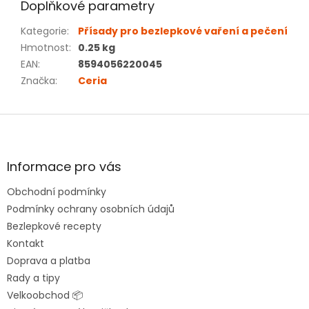
Doplňkové parametry
Kategorie
:
Přísady pro bezlepkové vaření a pečení
Hmotnost
:
0.25 kg
EAN
:
8594056220045
Značka
:
Ceria
Z
á
p
a
Informace pro vás
t
Obchodní podmínky
í
Podmínky ochrany osobních údajů
Bezlepkové recepty
Kontakt
Doprava a platba
Rady a tipy
Velkoobchod 📦