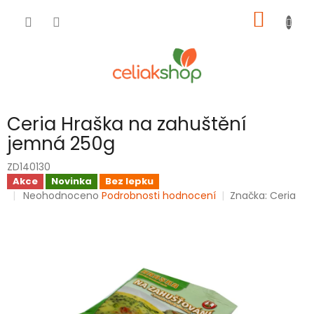
Přejít
NÁKUP
na
obsah
KOŠÍK
Ceria Hraška na zahuštění
jemná 250g
ZD140130
Akce
Novinka
Bez lepku
Průměrné
Neohodnoceno
Podrobnosti hodnocení
Značka:
Ceria
hodnocení
produktu
je
0,0
z
5
hvězdiček.