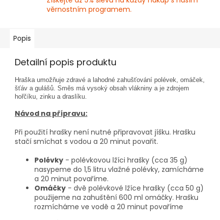
Získejte až 5% slevu na každý nákup s naším
věrnostním programem.
Popis
Detailní popis produktu
Hraška umožňuje zdravé a lahodné zahušťování polévek, omáček,
šťáv a gulášů. Směs má vysoký obsah vlákniny a je zdrojem
hořčíku, zinku a draslíku.
Návod na přípravu:
Při použití hrašky není nutné připravovat jíšku. Hrašku
stačí smíchat s vodou a 20 minut povařit.
Polévky
- polévkovou lžíci hrašky (cca 35 g)
nasypeme do 1,5 litru vlažné polévky, zamícháme
a 20 minut povaříme.
Omáčky
- dvě polévkové lžíce hrašky (cca 50 g)
použijeme na zahuštění 600 ml omáčky. Hrašku
rozmícháme ve vodě a 20 minut povaříme