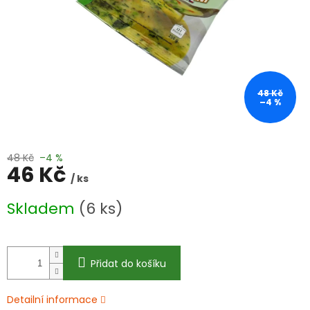
48 Kč
–4 %
48 Kč
–4 %
46 Kč
/ ks
Měrná
Skladem
(6 ks)
cena:
Přidat do košíku
Detailní informace