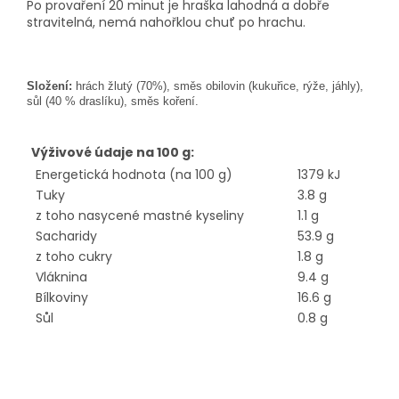
Po provaření 20 minut je hraška lahodná a dobře
stravitelná, nemá nahořklou chuť po hrachu.
Složení:
hrách žlutý (70%), směs obilovin (kukuřice, rýže, jáhly),
sůl (40 % draslíku), směs koření.
Výživové údaje na 100 g:
Energetická hodnota (na 100 g)
1379 kJ
Tuky
3.8 g
z toho nasycené mastné kyseliny
1.1 g
Sacharidy
53.9 g
z toho cukry
1.8 g
Vláknina
9.4 g
Bílkoviny
16.6 g
Sůl
0.8 g