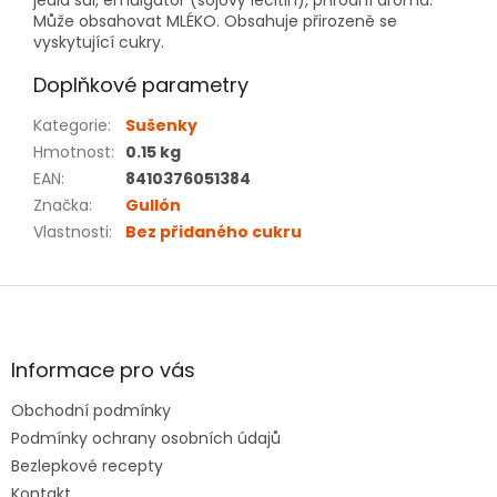
jedlá sůl, emulgátor (sójový lecitin), přírodní aroma.
Může obsahovat MLÉKO. Obsahuje přirozeně se
vyskytující cukry.
Doplňkové parametry
Kategorie
:
Sušenky
Hmotnost
:
0.15 kg
EAN
:
8410376051384
Značka
:
Gullón
Vlastnosti
:
Bez přidaného cukru
Z
á
p
a
Informace pro vás
t
Obchodní podmínky
í
Podmínky ochrany osobních údajů
Bezlepkové recepty
Kontakt