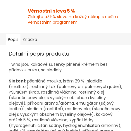
Věrnostní sleva 5 %
Získejte až 5% slevu na každý nákup s naším
věrnostním programem.
Popis
Značka
Detailní popis produktu
Twins jsou kakaové sušenky plněné krémem bez
přídavku cukru, se sladidly.
Složení:
pšeničná mouka, krém 29 % [sladidlo
(maltitol), rostlinný tuk (palmový a z palmových jader),
PŠENIČNÝ škrob, rostlinná vláknina, rostlinný olej
(slunečnicový olej s vysokým obsahem kyseliny
olejové), přírodní aroma/aróma, emulgátor (sójový
lecitin)], sladidlo (maltitol), rostlinný olej (slunečnicový
olej s vysokým obsahem kyseliny olejové), kakaový
prášek 5 %, rostlinná vláknina, kypřicí látky
(hydrogenuhličitan sodný, hydrogenuhličitan amonný),