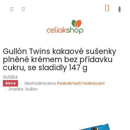
Přejít
NÁKUP
na
obsah
KOŠÍK
Gullón Twins kakaové sušenky
plněné krémem bez přídavku
cukru, se sladidly 147 g
GU1384
Průměrné
Neohodnoceno
Podrobnosti hodnocení
Akce
hodnocení
Značka:
Gullón
produktu
je
0,0
z
5
hvězdiček.