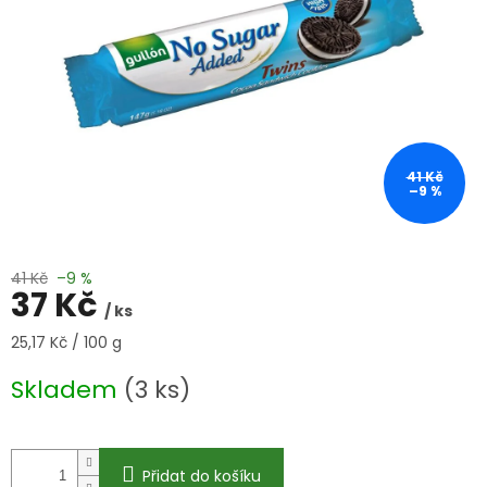
41 Kč
–9 %
41 Kč
–9 %
37 Kč
/ ks
Měrná
25,17 Kč / 100 g
cena:
Skladem
(3 ks)
Přidat do košíku