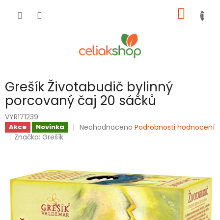
Přejít
NÁKUP
na
obsah
KOŠÍK
Grešík Životabudič bylinný
porcovaný čaj 20 sáčků
VYR171239
Průměrné
Neohodnoceno
Podrobnosti hodnocení
Akce
Novinka
hodnocení
Značka:
Grešík
produktu
je
0,0
z
5
hvězdiček.