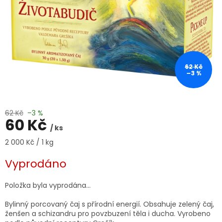
62 Kč
–3 %
62 Kč
–3 %
60 Kč
/ ks
Měrná
2 000 Kč / 1 kg
cena:
Vyprodáno
Položka byla vyprodána…
Bylinný porcovaný čaj s přírodní energií. Obsahuje zelený čaj,
ženšen a schizandru pro povzbuzení těla i ducha. Vyrobeno