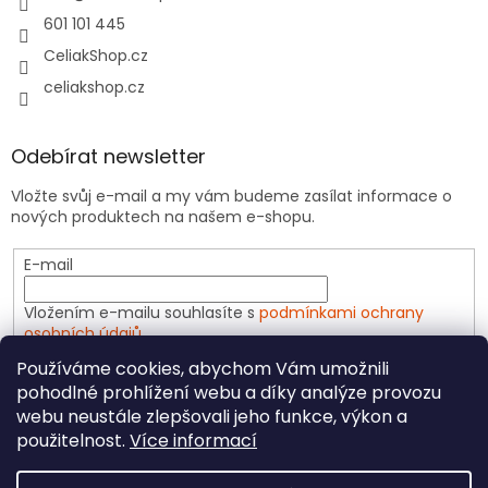
601 101 445
CeliakShop.cz
celiakshop.cz
Odebírat newsletter
Vložte svůj e-mail a my vám budeme zasílat informace o
nových produktech na našem e-shopu.
E-mail
Vložením e-mailu souhlasíte s
podmínkami ochrany
osobních údajů
Používáme cookies, abychom Vám umožnili
PŘIHLÁSIT SE
pohodlné prohlížení webu a díky analýze provozu
webu neustále zlepšovali jeho funkce, výkon a
použitelnost.
Více informací
Vytvořil Shoptet