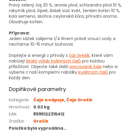
Pravý zelený čaj 20 %, aronie plod, schizandra plod 10 %,
rakytník plod, šípek, ibišek súd. květ, ženšen kořen 10 %,
kola semeno, skořice ceylonská kůra, přírodní aroma.
Obsahuje kofein.
Příprava:
Jeden sáček zalijeme 1/4 litrem právě vroucí vody a
necháme 10-15 minut louhovat.
Dopřejte si energii z přírody s
čaji Grešík
, které vám
nabízejí
široký výběr bylinných čajů
pro každou
příležitost. Objevte také další
porcované čaje
nebo si
vyberte z naší kompletní nabídky
kvalitních čajů
pro
každý den.
Doplňkové parametry
Kategorie
:
Čaje a nápoje
,
Čaje Grešík
Hmotnost
:
0.02 kg
EAN
:
8595122315412
Značka
:
Grešík
Položka byla vyprodána…