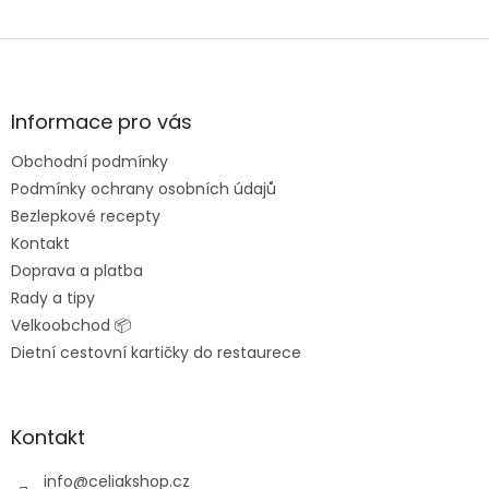
Z
á
p
a
Informace pro vás
t
Obchodní podmínky
í
Podmínky ochrany osobních údajů
Bezlepkové recepty
Kontakt
Doprava a platba
Rady a tipy
Velkoobchod 📦
Dietní cestovní kartičky do restaurece
Kontakt
info
@
celiakshop.cz