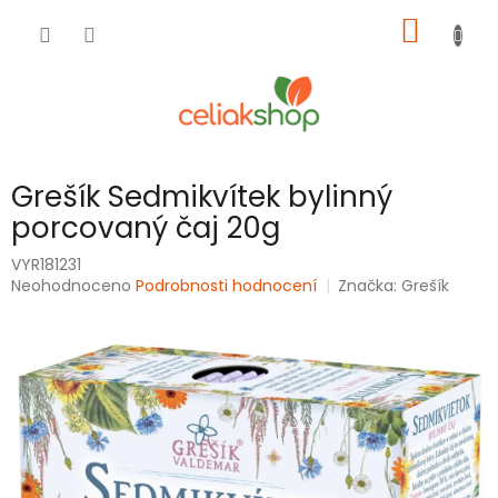
Přejít
NÁKUP
na
obsah
KOŠÍK
Grešík Sedmikvítek bylinný
porcovaný čaj 20g
VYR181231
Průměrné
Neohodnoceno
Podrobnosti hodnocení
Značka:
Grešík
hodnocení
produktu
je
0,0
z
5
hvězdiček.