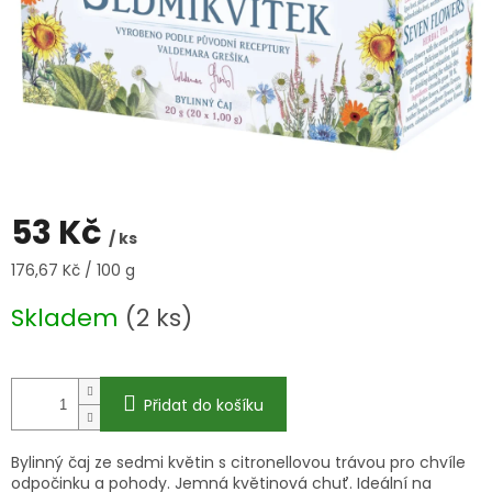
53 Kč
/ ks
Měrná
176,67 Kč / 100 g
cena:
Skladem
(2 ks)
Přidat do košíku
Bylinný čaj ze sedmi květin s citronellovou trávou pro chvíle
odpočinku a pohody. Jemná květinová chuť. Ideální na