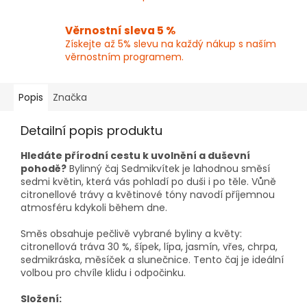
Věrnostní sleva 5 %
Získejte až 5% slevu na každý nákup s naším
věrnostním programem.
Popis
Značka
Detailní popis produktu
Hledáte přírodní cestu k uvolnění a duševní
pohodě?
Bylinný čaj Sedmikvítek je lahodnou směsí
sedmi květin, která vás pohladí po duši i po těle. Vůně
citronellové trávy a květinové tóny navodí příjemnou
atmosféru kdykoli během dne.
Směs obsahuje pečlivě vybrané byliny a květy:
citronellová tráva 30 %, šípek, lípa, jasmín, vřes, chrpa,
sedmikráska, měsíček a slunečnice. Tento čaj je ideální
volbou pro chvíle klidu i odpočinku.
Složení: