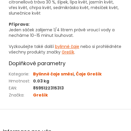
citronellová tráva 30 %, šípek, lípa květ, jasmín květ,
vřes květ, chrpa květ, sedmikráska květ, měsíček květ,
slunečnice květ
Příprava:
Jeden sáček zalijeme 1/4 litrem právě vroucí vody a
necháme 10–15 minut louhovat.
Vyzkoušejte také další
bylinné čaje
nebo si prohlédněte
všechny produkty značky
Grešík
.
Doplňkové parametry
Kategorie
:
Bylinné čaje směsi
,
Čaje Grešík
Hmotnost
:
0.03 kg
EAN
:
8595122315313
Značka
:
Grešík
Z
á
p