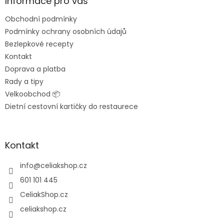
a
Informace pro vás
t
Obchodní podmínky
í
Podmínky ochrany osobních údajů
Bezlepkové recepty
Kontakt
Doprava a platba
Rady a tipy
Velkoobchod 📦
Dietní cestovní kartičky do restaurece
Kontakt
info
@
celiakshop.cz
601 101 445
CeliakShop.cz
celiakshop.cz