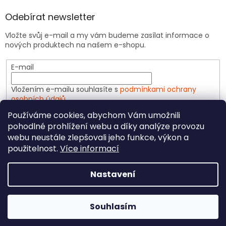
Odebírat newsletter
Vložte svůj e-mail a my vám budeme zasílat informace o
nových produktech na našem e-shopu.
E-mail
Vložením e-mailu souhlasíte s
podmínkami ochrany
osobních údajů
Používáme cookies, abychom Vám umožnili
PŘIHLÁSIT SE
pohodlné prohlížení webu a díky analýze provozu
webu neustále zlepšovali jeho funkce, výkon a
použitelnost.
Více informací
Vytvořil Shoptet
Nastavení
Copyright 2026
CeliakShop.cz
. Všechna práva
Souhlasím
vyhrazena.