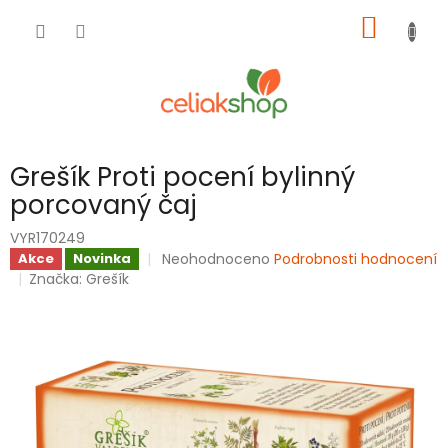
Přejít
NÁKUP
na
obsah
KOŠÍK
Grešík Proti pocení bylinný
porcovaný čaj
VYR170249
Průměrné
Neohodnoceno
Podrobnosti hodnocení
Akce
Novinka
hodnocení
Značka:
Grešík
produktu
je
0,0
z
5
hvězdiček.