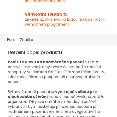
balení za méně peněz!
Věrnostní sleva 5 %
Získejte až 5% slevu na každý nákup s naším
věrnostním programem.
Popis
Značka
Detailní popis produktu
Pocítíte úlevu od nadměrného pocení
s tímto
pečlivě sestaveným bylinným čajem podle tradiční
receptury Valdemara Grešíka. Přirozené řešení pro ty,
kdo hledají účinnou podporu při neurovegetativním
pocení.
Bylinný čaj proti pocení je
vynikající volbou pro
dlouhodobé užívání
nebo v období zvýšené zátěže
organismu. Díky své unikátní směsi devíti pečlivě
vybraných bylin poskytuje přirozenou podporu při
nadměrném pocení, zejména neurovegetativního
původu. Každý sáček obsahuje optimální poměr