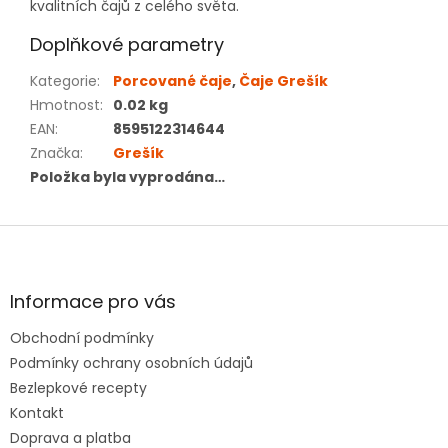
kvalitních čajů z celého světa.
Doplňkové parametry
Kategorie
:
Porcované čaje
,
Čaje Grešík
Hmotnost
:
0.02 kg
EAN
:
8595122314644
Značka
:
Grešík
Položka byla vyprodána…
Z
á
p
a
Informace pro vás
t
Obchodní podmínky
í
Podmínky ochrany osobních údajů
Bezlepkové recepty
Kontakt
Doprava a platba