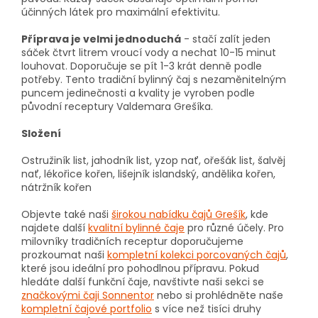
účinných látek pro maximální efektivitu.
Příprava je velmi jednoduchá
- stačí zalít jeden
sáček čtvrt litrem vroucí vody a nechat 10-15 minut
louhovat. Doporučuje se pít 1-3 krát denně podle
potřeby. Tento tradiční bylinný čaj s nezaměnitelným
puncem jedinečnosti a kvality je vyroben podle
původní receptury Valdemara Grešíka.
Složení
Ostružiník list, jahodník list, yzop nať, ořešák list, šalvěj
nať, lékořice kořen, lišejník islandský, andělika kořen,
nátržník kořen
Objevte také naši
širokou nabídku čajů Grešík
, kde
najdete další
kvalitní bylinné čaje
pro různé účely. Pro
milovníky tradičních receptur doporučujeme
prozkoumat naši
kompletní kolekci porcovaných čajů
,
které jsou ideální pro pohodlnou přípravu. Pokud
hledáte další funkční čaje, navštivte naši sekci se
značkovými čaji Sonnentor
nebo si prohlédněte naše
kompletní čajové portfolio
s více než tisíci druhy