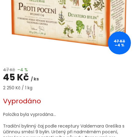
47 Kč
–4 %
47 Kč
–4 %
45 Kč
/ ks
Měrná
2 250 Kč / 1 kg
cena:
Vyprodáno
Položka byla vyprodána…
Tradiční bylinný čaj podle receptury Valdemara Grešíka s
účinnou směsí 9 bylin. Určený při nadměrném pocení,