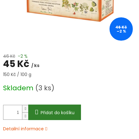
46 Kč
–2 %
46 Kč
–2 %
45 Kč
/ ks
Měrná
150 Kč / 100 g
cena:
Skladem
(3 ks)
Přidat do košíku
Detailní informace