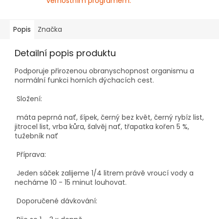
věrnostním programem.
Popis
Značka
Detailní popis produktu
Podporuje přirozenou obranyschopnost organismu a
normální funkci horních dýchacích cest.
Složení:
máta peprná nať, šípek, černý bez květ, černý rybíz list,
jitrocel list, vrba kůra, šalvěj nať, třapatka kořen 5 %,
tužebník nať
Příprava:
Jeden sáček zalijeme 1/4 litrem právě vroucí vody a
necháme 10 - 15 minut louhovat.
Doporučené dávkování: