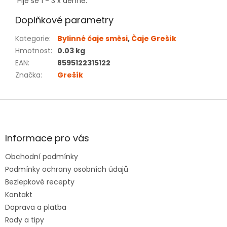
Pije se 1 - 3 x denně.
Doplňkové parametry
Kategorie
:
Bylinné čaje směsi
,
Čaje Grešík
Hmotnost
:
0.03 kg
EAN
:
8595122315122
Značka
:
Grešík
Z
á
p
a
Informace pro vás
t
Obchodní podmínky
í
Podmínky ochrany osobních údajů
Bezlepkové recepty
Kontakt
Doprava a platba
Rady a tipy