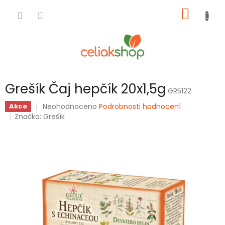
Přejít
NÁKUP
na
obsah
KOŠÍK
Grešík Čaj hepčík 20x1,5g
GR5122
Průměrné
Neohodnoceno
Podrobnosti hodnocení
Akce
hodnocení
Značka:
Grešík
produktu
je
0,0
z
5
hvězdiček.