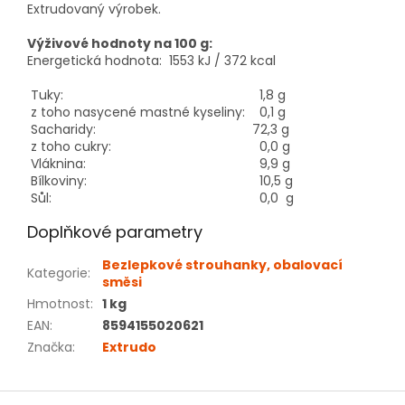
Extrudovaný výrobek.
Výživové hodnoty na 100 g:
Energetická hodnota: 1553 kJ / 372 kcal
Tuky:
1,8 g
z toho nasycené mastné kyseliny:
0,1 g
Sacharidy:
72,3 g
z toho cukry:
0,0 g
Vláknina:
9,9 g
Bílkoviny:
10,5 g
Sůl:
0,0 g
Doplňkové parametry
Bezlepkové strouhanky, obalovací
Kategorie
:
směsi
Hmotnost
:
1 kg
EAN
:
8594155020621
Značka
:
Extrudo
Z