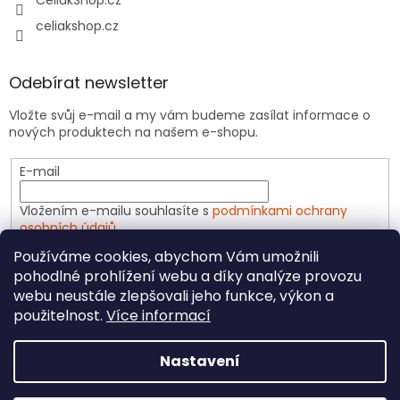
CeliakShop.cz
celiakshop.cz
Odebírat newsletter
Vložte svůj e-mail a my vám budeme zasílat informace o
nových produktech na našem e-shopu.
E-mail
Vložením e-mailu souhlasíte s
podmínkami ochrany
osobních údajů
Používáme cookies, abychom Vám umožnili
PŘIHLÁSIT SE
pohodlné prohlížení webu a díky analýze provozu
webu neustále zlepšovali jeho funkce, výkon a
použitelnost.
Více informací
Vytvořil Shoptet
Nastavení