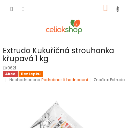
Přejít
NÁKUP
na
obsah
KOŠÍK
Extrudo Kukuřičná strouhanka
křupavá 1 kg
EX0621
Akce
Bez lepku
Průměrné
Neohodnoceno
Podrobnosti hodnocení
Značka:
Extrudo
hodnocení
produktu
je
0,0
z
5
hvězdiček.