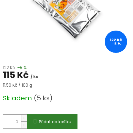
122 Kč
–5 %
122 Kč
–5 %
115 Kč
/ ks
Měrná
11,50 Kč / 100 g
cena:
Skladem
(5 ks)
Přidat do košíku