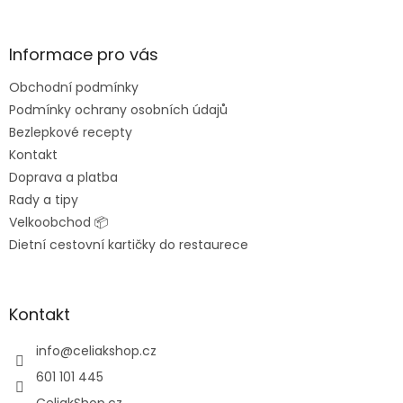
á
p
a
Informace pro vás
t
Obchodní podmínky
í
Podmínky ochrany osobních údajů
Bezlepkové recepty
Kontakt
Doprava a platba
Rady a tipy
Velkoobchod 📦
Dietní cestovní kartičky do restaurece
Kontakt
info
@
celiakshop.cz
601 101 445