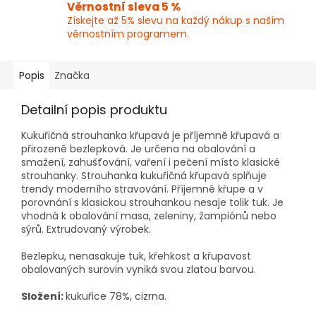
Věrnostní sleva 5 %
Získejte až 5% slevu na každý nákup s naším
věrnostním programem.
Popis
Značka
Detailní popis produktu
Kukuřičná strouhanka křupavá je příjemně křupavá a
přirozeně bezlepková. Je určena na obalování a
smažení, zahušťování, vaření i pečení místo klasické
strouhanky. Strouhanka kukuřičná křupavá splňuje
trendy moderního stravování. Příjemně křupe a v
porovnání s klasickou strouhankou nesaje tolik tuk. Je
vhodná k obalování masa, zeleniny, žampiónů nebo
sýrů. Extrudovaný výrobek.
Bezlepku, nenasakuje tuk, křehkost a křupavost
obalovaných surovin vyniká svou zlatou barvou.
Složení:
kukuřice 78%, cizrna.