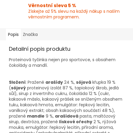
Věrnostní sleva 5 %
Získejte až 5% slevu na každý nákup s naším
věrnostním programem.
Popis
Značka
Detailní popis produktu
Proteinová tyčinka nejen pro sportovce, s obsahem
čokolády a mandlí.
Složení
: Pražené
arašídy
24 %,
sójová
křupka 19 %
(
sójový
proteinový izolát 87 %, tapiokový škrob, jedlá
sůl), sirup z invertního cukru, čokoláda 12 % (cukr,
kakaové máslo, kakaový prášek se sníženým obsahem
tuku, kakaová hmota, emulgátor: řepkový lecitin,
vanilkový extrakt; obsah kakaových součástí 48 %),
pražené
mandle
9 %,
arašídová
pasta, maltózový
sirup, dextróza, pražené
lískové ořechy
2 %, rýžová
mouka, emulgátor: řepkový lecitin, přírodní aroma,