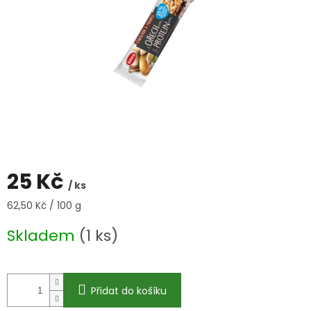
25 Kč
/ ks
Měrná
62,50 Kč / 100 g
cena:
Skladem
(1 ks)
Přidat do košíku