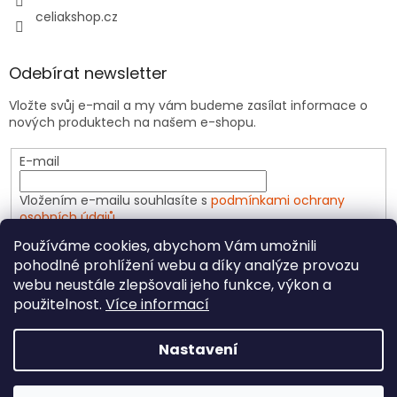
celiakshop.cz
Odebírat newsletter
Vložte svůj e-mail a my vám budeme zasílat informace o
nových produktech na našem e-shopu.
E-mail
Vložením e-mailu souhlasíte s
podmínkami ochrany
osobních údajů
Používáme cookies, abychom Vám umožnili
PŘIHLÁSIT SE
pohodlné prohlížení webu a díky analýze provozu
webu neustále zlepšovali jeho funkce, výkon a
použitelnost.
Více informací
Vytvořil Shoptet
Nastavení
Copyright 2026
CeliakShop.cz
. Všechna práva