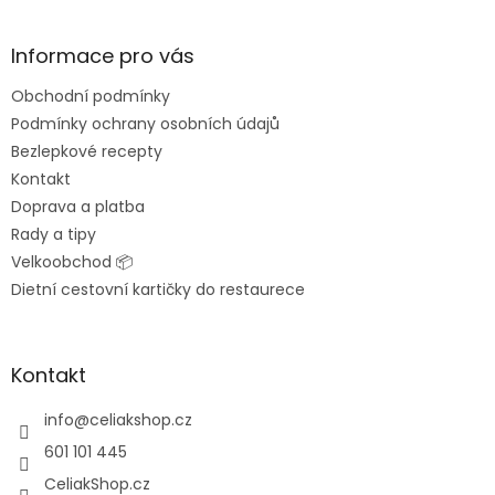
á
p
a
Informace pro vás
t
Obchodní podmínky
í
Podmínky ochrany osobních údajů
Bezlepkové recepty
Kontakt
Doprava a platba
Rady a tipy
Velkoobchod 📦
Dietní cestovní kartičky do restaurece
Kontakt
info
@
celiakshop.cz
601 101 445
CeliakShop.cz