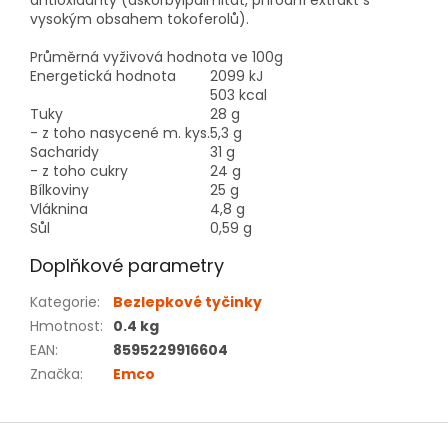
antioxidanty (askorbylpalmitát, přírodní extrakt s
vysokým obsahem tokoferolů).
Průměrná vyživová hodnota ve 100g
Energetická hodnota
2099 kJ
503 kcal
Tuky
28 g
- z toho nasycené m. kys.
5,3 g
Sacharidy
31 g
- z toho cukry
24 g
Bílkoviny
25 g
Vláknina
4,8 g
Sůl
0,59 g
Doplňkové parametry
Kategorie
:
Bezlepkové tyčinky
Hmotnost
:
0.4 kg
EAN
:
8595229916604
Značka
:
Emco
Z