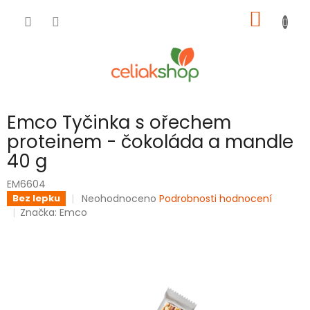
Přejít
NÁKUP
na
obsah
KOŠÍK
Emco Tyčinka s ořechem
proteinem - čokoláda a mandle
40 g
EM6604
Průměrné
Neohodnoceno
Podrobnosti hodnocení
Bez lepku
hodnocení
Značka:
Emco
produktu
je
0,0
z
5
hvězdiček.