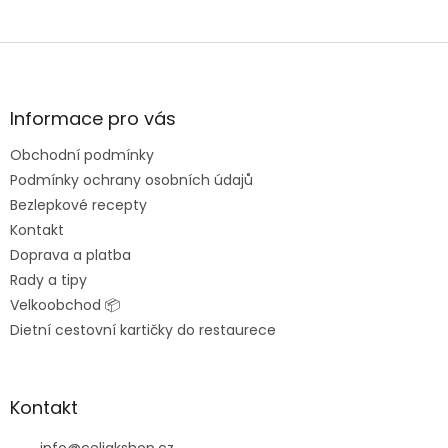
Z
á
p
a
Informace pro vás
t
Obchodní podmínky
í
Podmínky ochrany osobních údajů
Bezlepkové recepty
Kontakt
Doprava a platba
Rady a tipy
Velkoobchod 📦
Dietní cestovní kartičky do restaurece
Kontakt