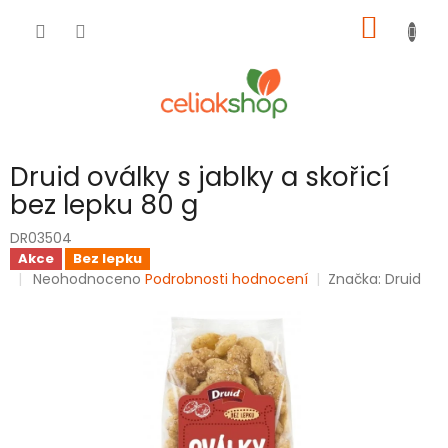
Přejít
NÁKUP
na
obsah
KOŠÍK
Druid oválky s jablky a skořicí
bez lepku 80 g
DR03504
Akce
Bez lepku
Průměrné
Neohodnoceno
Podrobnosti hodnocení
Značka:
Druid
hodnocení
produktu
je
0,0
z
5
hvězdiček.