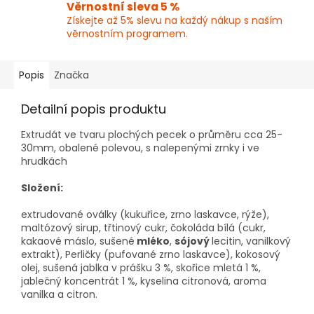
Věrnostní sleva 5 %
Získejte až 5% slevu na každý nákup s naším
věrnostním programem.
Popis
Značka
Detailní popis produktu
Extrudát ve tvaru plochých pecek o průměru cca 25-
30mm, obalené polevou, s nalepenými zrnky i ve
hrudkách
Složení:
extrudované oválky (kukuřice, zrno laskavce, rýže),
maltózový sirup, třtinový cukr, čokoláda bílá (cukr,
kakaové máslo, sušené
mléko
,
sójový
lecitin, vanilkový
extrakt), Perličky (pufované zrno laskavce), kokosový
olej, sušená jablka v prášku 3 %, skořice mletá 1 %,
jablečný koncentrát 1 %, kyselina citronová, aroma
vanilka a citron.