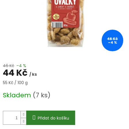
46 Kč
–4 %
46 Kč
–4 %
44 Kč
/ ks
Měrná
55 Kč / 100 g
cena:
Skladem
(7 ks)
Přidat do košíku