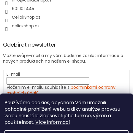
info
@
celiakshop.cz
601 101 445
CeliakShop.cz
celiakshop.cz
Odebírat newsletter
Vložte svůj e-mail a my vám budeme zasílat informace o
nových produktech na našem e-shopu.
E-mail
Vložením e-mailu souhlasíte s
podmínkami ochrany
osobních údajů
Používáme cookies, abychom Vám umožnili
PŘIHLÁSIT SE
pohodlné prohlížení webu a díky analýze provozu
webu neustále zlepšovali jeho funkce, výkon a
použitelnost.
Více informací