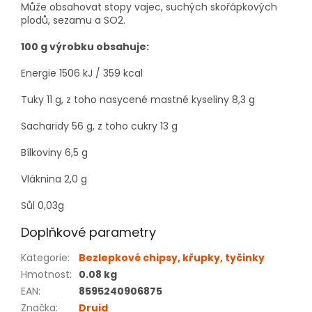
Může obsahovat stopy vajec, suchých skořápkových
plodů, sezamu a SO2.
100 g výrobku obsahuje:
Energie 1506 kJ / 359 kcal
Tuky 11 g, z toho nasycené mastné kyseliny 8,3 g
Sacharidy 56 g, z toho cukry 13 g
Bílkoviny 6,5 g
Vláknina 2,0 g
Sůl 0,03g
Doplňkové parametry
Kategorie
:
Bezlepkové chipsy, křupky, tyčinky
Hmotnost
:
0.08 kg
EAN
:
8595240906875
Značka
:
Druid