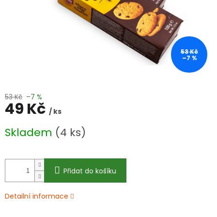
53 Kč
–7 %
53 Kč
–7 %
49 Kč
/ ks
Měrná
Skladem
(4 ks)
cena:
Přidat do košíku
Detailní informace