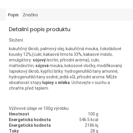
Popis
Značka
Detailní popis produktu
Složení:
kukuřičný škrob, palmový olej, kukuřičná mouka, čokoládové
kousky 12%,(cukr, kakaová hmota 33%, kakaové máslo,
emulgátory:
sójový
lecitin, přírodní aróma), cukr,
maltodextrin,
sójová
mouka, kokosové vločky, modifikovaný
tapiokový škrob, kypřící látky: hydrogenuhličitany amonné,
hydrogenuhličitany sodné, jedlá sůl, přírodní aroma. Může
obsahovat stopy
lupiny
a
mléka
. Uchovejte v suchu a
chraňte před teplem.
Výživové údaje ve 100g výrobku
Hmotnost
100 g
Energetická hodnota
546.5 kcal
Energetická hodnota
2186 kj
Tuky
28 g