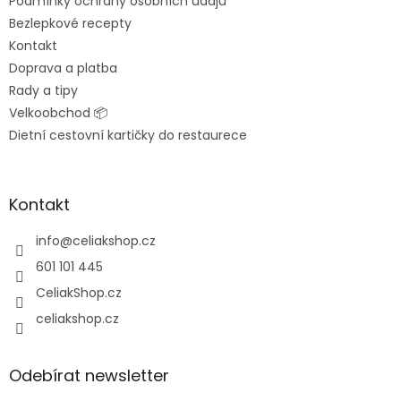
Podmínky ochrany osobních údajů
Bezlepkové recepty
Kontakt
Doprava a platba
Rady a tipy
Velkoobchod 📦
Dietní cestovní kartičky do restaurece
Kontakt
info
@
celiakshop.cz
601 101 445
CeliakShop.cz
celiakshop.cz
Odebírat newsletter