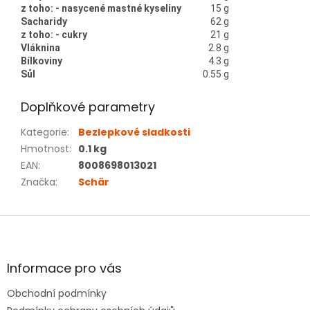
z toho: - nasycené mastné kyseliny
15 g
Sacharidy
62 g
z toho: - cukry
21 g
Vláknina
2.8 g
Bílkoviny
4.3 g
Sůl
0.55 g
Doplňkové parametry
Kategorie
:
Bezlepkové sladkosti
Hmotnost
:
0.1 kg
EAN
:
8008698013021
Značka
:
Schär
Z
á
p
a
Informace pro vás
t
Obchodní podmínky
í