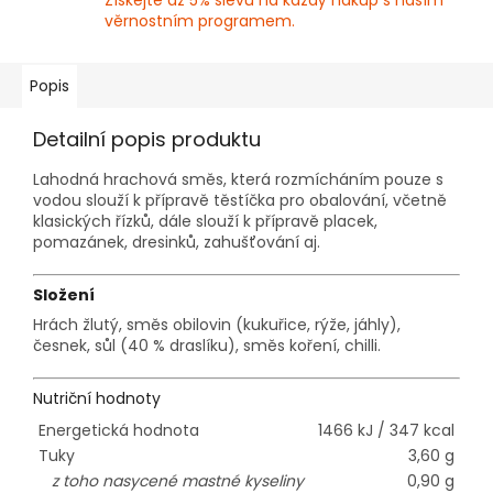
Získejte až 5% slevu na každý nákup s naším
věrnostním programem.
Popis
Detailní popis produktu
Lahodná hrachová směs, která rozmícháním pouze s
vodou slouží k přípravě těstíčka pro obalování, včetně
klasických řízků, dále slouží k přípravě placek,
pomazánek, dresinků, zahušťování aj.
Složení
Hrách žlutý, směs obilovin (kukuřice, rýže, jáhly),
česnek, sůl (40 % draslíku), směs koření, chilli.
Nutriční hodnoty
Energetická hodnota
1466 kJ / 347 kcal
Tuky
3,60 g
z toho nasycené mastné kyseliny
0,90 g