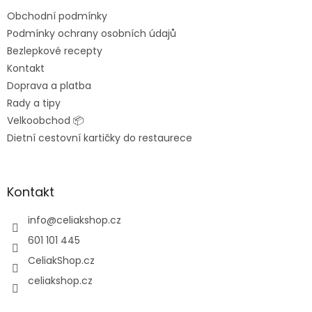
t
Obchodní podmínky
í
Podmínky ochrany osobních údajů
Bezlepkové recepty
Kontakt
Doprava a platba
Rady a tipy
Velkoobchod 📦
Dietní cestovní kartičky do restaurece
Kontakt
info
@
celiakshop.cz
601 101 445
CeliakShop.cz
celiakshop.cz