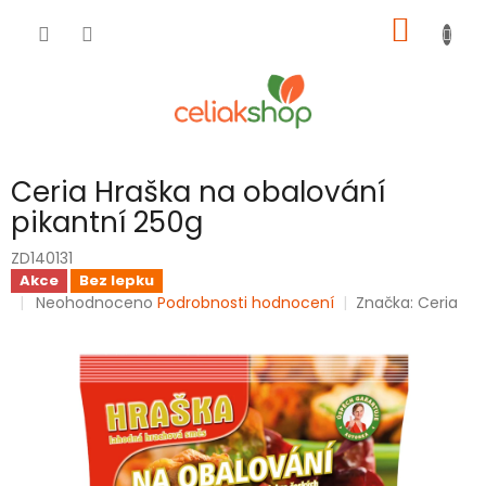
Přejít
NÁKUP
na
obsah
KOŠÍK
Ceria Hraška na obalování
pikantní 250g
ZD140131
Akce
Bez lepku
Průměrné
Neohodnoceno
Podrobnosti hodnocení
Značka:
Ceria
hodnocení
produktu
je
0,0
z
5
hvězdiček.