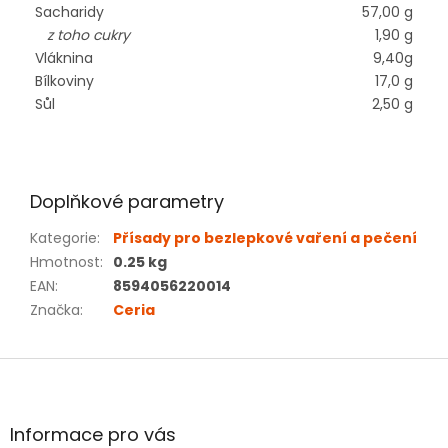
Sacharidy
57,00 g
z toho cukry
1,90 g
Vláknina
9,40g
Bílkoviny
17,0 g
Sůl
2,50 g
Doplňkové parametry
Kategorie
:
Přísady pro bezlepkové vaření a pečení
Hmotnost
:
0.25 kg
EAN
:
8594056220014
Značka
:
Ceria
Z
á
p
a
Informace pro vás