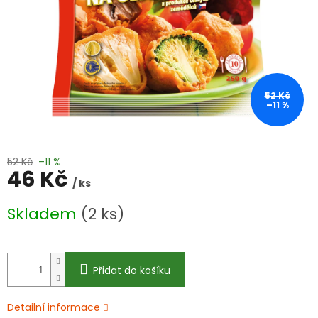
52 Kč
–11 %
52 Kč
–11 %
46 Kč
/ ks
Měrná
Skladem
(2 ks)
cena:
Přidat do košíku
Detailní informace