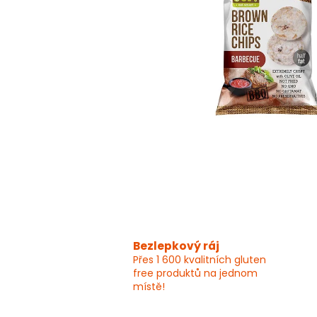
Bezlepkový ráj
Přes 1 600 kvalitních gluten
free produktů na jednom
místě!