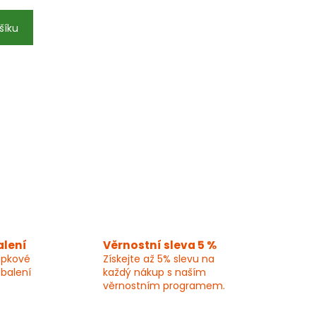
šíku
alení
Věrnostní sleva 5 %
epkové
Získejte až 5% slevu na
 balení
každý nákup s naším
věrnostním programem.