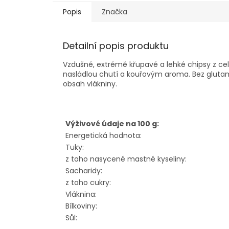
Popis
Značka
Detailní popis produktu
Vzdušné, extrémě křupavé a lehké chipsy z ce
nasládlou chutí a kouřovým aroma. Bez glutam
obsah vlákniny.
Výživové údaje na 100 g:
Energetická hodnota:
Tuky:
z toho nasycené mastné kyseliny:
Sacharidy:
z toho cukry:
Vláknina:
Bílkoviny:
Sůl: