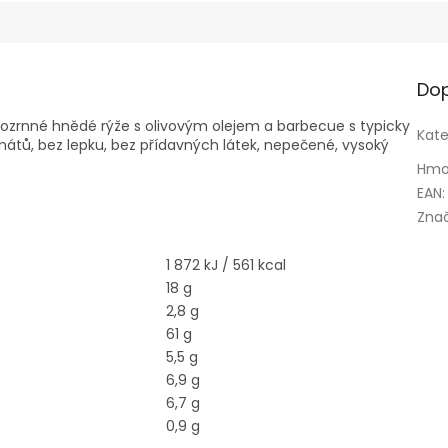
Dop
lozrnné hnědé rýže s olivovým olejem a barbecue s typicky
Kate
átů, bez lepku, bez přídavných látek, nepečené, vysoký
Hmo
EAN
:
Zna
1 872 kJ / 561 kcal
18 g
2,8 g
61 g
5,5 g
6,9 g
6,7 g
0,9 g