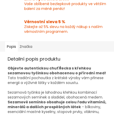
Vaše oblíbené bezlepkové produkty ve větším
balení za méně peněz!
Věrnostní sleva 5 %
Získejte až 5% slevu na každý nákup s naším
věrnostním programem.
Popis
Značka
Detailní popis produktu
Objevte autentickou chuť Řecka s křehkou
sezamovou tyčinkou obohacenou o přírodní med!
Tato tradiční pochoutka z krétské výroby vám přinese
energii a výživné látky v každém soustu.
Sezamová tyčinka je lahodnou křehkou kombinací
sezamových semínek a sladidel, obohacená medem.
Sezamové semínko obsahuje celou řadu vitamínů,
minerálů a dalších prospěšných látek
- bílkoviny,
esenciální mastné kyseliny, stopové prvky, vlákninu,