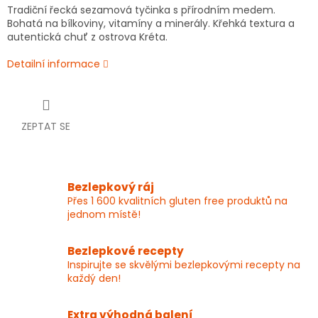
Tradiční řecká sezamová tyčinka s přírodním medem.
Bohatá na bílkoviny, vitamíny a minerály. Křehká textura a
autentická chuť z ostrova Kréta.
Detailní informace
ZEPTAT SE
Bezlepkový ráj
Přes 1 600 kvalitních gluten free produktů na
jednom místě!
Bezlepkové recepty
Inspirujte se skvělými bezlepkovými recepty na
každý den!
Extra výhodná balení