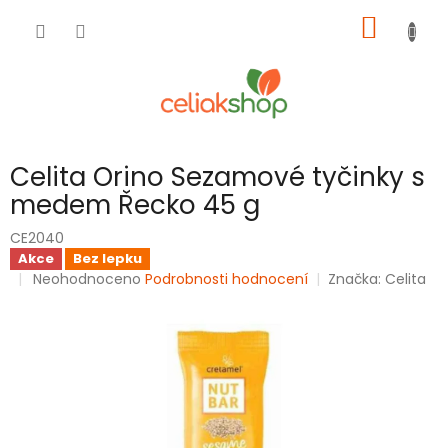
Přejít
NÁKUP
na
obsah
KOŠÍK
Celita Orino Sezamové tyčinky s
medem Řecko 45 g
CE2040
Akce
Bez lepku
Průměrné
Neohodnoceno
Podrobnosti hodnocení
Značka:
Celita
hodnocení
produktu
je
0,0
z
5
hvězdiček.