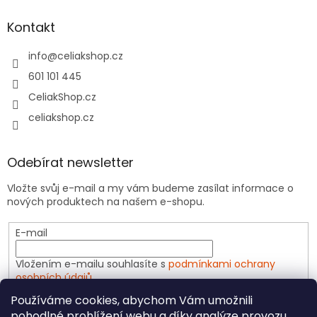
Kontakt
info
@
celiakshop.cz
601 101 445
CeliakShop.cz
celiakshop.cz
Odebírat newsletter
Vložte svůj e-mail a my vám budeme zasílat informace o
nových produktech na našem e-shopu.
E-mail
Vložením e-mailu souhlasíte s
podmínkami ochrany
osobních údajů
Používáme cookies, abychom Vám umožnili
PŘIHLÁSIT SE
pohodlné prohlížení webu a díky analýze provozu