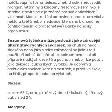
hořčík, vápník, fosfor, železo, zinek, draslík, měď, sodík,
mangan, vitamíny a karoteny. Sezamové semínko je
snadno stravitelné a je známé pro své antioxidační
vlastnosti. Med je tradiční potravinou, produktem včel z
nektaru květů nebo medovice, která má blahodárné
(antibakteriální a protizánětlivé) účinky na lidský
organismus.
Sezamová tyčinka může posloužit jako zdravější
alternativa rychlých svačinek
, při chuti na něco
sladkého nebo jako sladké zakončení po jídle. Lze ji
použít při pohoštění přátel, experimentovat s ní při
přípravě sladkých dezertů a pochutin nebo ji lze použít
jako dekoraci cukrářských výrobků. Je dobrým a
praktickým společníkem na cestách, v práci, ve škole,
na hřišti, při sportu nebo na výletech.
Složení
sezam 65 %, cukr, glukózový sirup (z kukuřice), třtinový
cukr, med 2 %
Alergeny