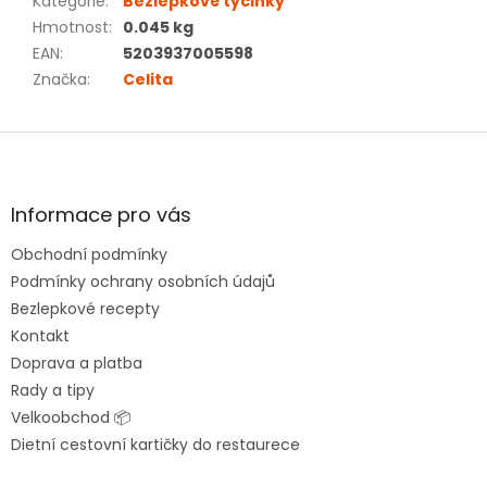
Kategorie
:
Bezlepkové tyčinky
Hmotnost
:
0.045 kg
EAN
:
5203937005598
Značka
:
Celita
Z
á
p
a
Informace pro vás
t
Obchodní podmínky
í
Podmínky ochrany osobních údajů
Bezlepkové recepty
Kontakt
Doprava a platba
Rady a tipy
Velkoobchod 📦
Dietní cestovní kartičky do restaurece