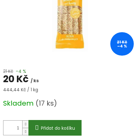
21 Kč
–4 %
21 Kč
–4 %
20 Kč
/ ks
Měrná
444,44 Kč / 1 kg
cena:
Skladem
(17 ks)
Přidat do košíku