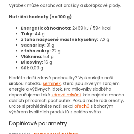
Výrobek může obsahovat arašídy a skořápkové plody.
Nutriční hodnoty (na 100 g)
Energetická hodnota:
2469 kJ / 594 kcal
Tuky:
44 g
z toho nasycené mastné kyseliny:
7,2 g
Sacharidy:
31 g
z toho cukry:
22 g
Vláknina:
5,4 g
Bílkoviny:
16 g
Sůl:
0,09 g
Hledáte další zdravé pochoutky? Vyzkoušejte naši
širokou nabídku
semínek
, která jsou skvělým zdrojem
energie a výživných látek. Pro milovníky sladkého
doporučujeme také
zdravé mlsání
, kde najdete mnoho
dalších přírodních pochoutek. Pokud máte rádi ořechy,
určitě si prohlédněte naši sekci
ořechů
s bohatým
výběrem kvalitních produktů z celého světa.
Doplňkové parametry