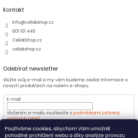
Kontakt
info
@
celiakshop.cz
601 101 445
CeliakShop.cz
celiakshop.cz
Odebírat newsletter
Vložte svůj e-mail a my vám budeme zasílat informace o
nových produktech na našem e-shopu.
E-mail
Vložením e-mailu souhlasíte s
podmínkami ochrany
osobních údajů
Používáme cookies, abychom Vám umožnili
PŘIHLÁSIT SE
pohodlné prohlížení webu a díky analýze provozu