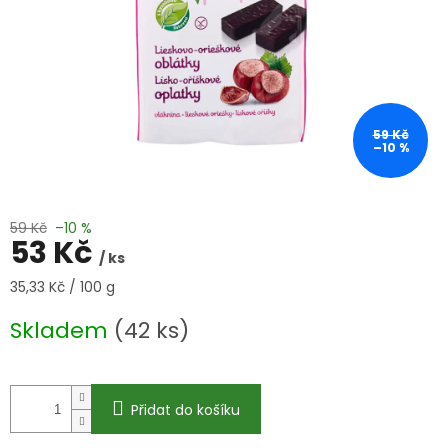
59 Kč
–10 %
59 Kč
–10 %
53 Kč
/ ks
Měrná
35,33 Kč / 100 g
cena:
Skladem
(42 ks)
Přidat do košíku