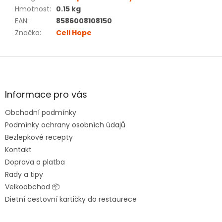
Hmotnost
:
0.15 kg
EAN
:
8586008108150
Značka
:
Celi Hope
Z
á
p
a
Informace pro vás
t
Obchodní podmínky
í
Podmínky ochrany osobních údajů
Bezlepkové recepty
Kontakt
Doprava a platba
Rady a tipy
Velkoobchod 📦
Dietní cestovní kartičky do restaurece