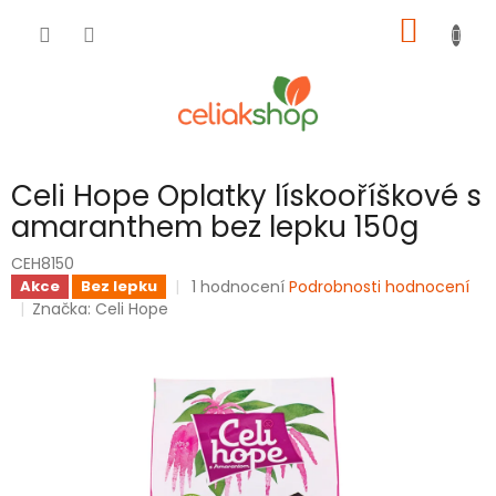
Přejít
NÁKUP
na
obsah
KOŠÍK
Celi Hope Oplatky lískooříškové s
amaranthem bez lepku 150g
CEH8150
Průměrné
1 hodnocení
Podrobnosti hodnocení
Akce
Bez lepku
hodnocení
Značka:
Celi Hope
produktu
je
5,0
z
5
hvězdiček.