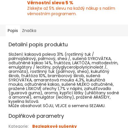
Věrnostní sleva 5 %
Získejte až 5% slevu na každý nákup s naším
věrnostním programem.
Popis
Značka
Detailní popis produktu
Složení: kakaová poleva 31% (rostlinný tuk /
palmojádrový, palmový, shea /, sušená SYROVÁTKA,
odtučněné kakao 14%, fruktóza, LAKTÓZA, maltodextrin,
emulgátory / lecitiny, polyglycerolpolyricinoleát /,
aromata), rostlinný tuk (palmový, shea), kukuřičný
škrob, fruktóza 10%, bramborový škrob, sušená
SYROVÁTKA, amarantová mouka 4,3%, kukuřičná
mouka, odtučněné kakao, sušené MLÉKO odtučněné,
pražené LÍSKOVÉ ořechy 1,7% v náplni, zahušťovadlo
(guarová guma), aroma, kypřící látky (uhličitany sodné
a amonné), emulgátor (lecitiny), pražené ARAŠÍDY,
kyselina listová.
Může obsahovat SÓJU, VEJCE a semena SEZAMU.
Doplňkové parametry
Kategorie
:
Bezlepkové sušenky