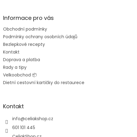
á
p
a
Informace pro vás
t
Obchodní podmínky
í
Podmínky ochrany osobních údajů
Bezlepkové recepty
Kontakt
Doprava a platba
Rady a tipy
Velkoobchod 📦
Dietní cestovní kartičky do restaurece
Kontakt
info
@
celiakshop.cz
601 101 445
CeliakShop.cz