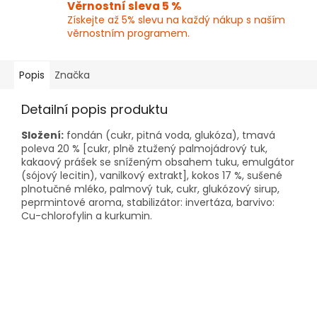
Věrnostní sleva 5 %
Získejte až 5% slevu na každý nákup s naším
věrnostním programem.
Popis
Značka
Detailní popis produktu
Složení:
fondán (cukr, pitná voda, glukóza), tmavá
poleva 20 % [cukr, plně ztužený palmojádrový tuk,
kakaový prášek se sníženým obsahem tuku, emulgátor
(sójový lecitin), vanilkový extrakt], kokos 17 %, sušené
plnotučné mléko, palmový tuk, cukr, glukózový sirup,
peprmintové aroma, stabilizátor: invertáza, barvivo:
Cu-chlorofylin a kurkumin.