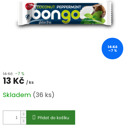
14 Kč
–7 %
14 Kč
–7 %
13 Kč
/ ks
Měrná
Skladem
(36 ks)
cena:
Přidat do košíku