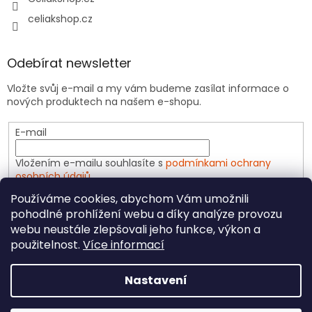
celiakshop.cz
Odebírat newsletter
Vložte svůj e-mail a my vám budeme zasílat informace o
nových produktech na našem e-shopu.
E-mail
Vložením e-mailu souhlasíte s
podmínkami ochrany
osobních údajů
Používáme cookies, abychom Vám umožnili
PŘIHLÁSIT SE
pohodlné prohlížení webu a díky analýze provozu
webu neustále zlepšovali jeho funkce, výkon a
použitelnost.
Více informací
Vytvořil Shoptet
Nastavení