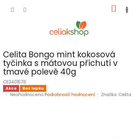
Přejít
NÁKUP
na
obsah
KOŠÍK
Celita Bongo mint kokosová
tyčinka s mátovou příchutí v
tmavé polevě 40g
CE3401576
Akce
Bez lepku
Průměrné
Neohodnoceno
Podrobnosti hodnocení
Značka:
Celita
hodnocení
produktu
je
0,0
z
5
hvězdiček.