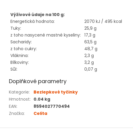
Výživové údaje na 100 g:
Energetická hodnota:
2070 kJ / 495 kcal
Tuky:
25,9 g
z toho nasycené mastné kyseliny:
17,3 g
Sacharidy:
63,5 g
z toho cukry:
48,7 g
Vláknina:
2,3 g
Bílkoviny:
3,2 g
Sůl:
0,07 g
Doplňkové parametry
Kategorie
:
Bezlepkové tyčinky
Hmotnost
:
0.04 kg
EAN
:
8594027770494
Značka
:
Celita
Z