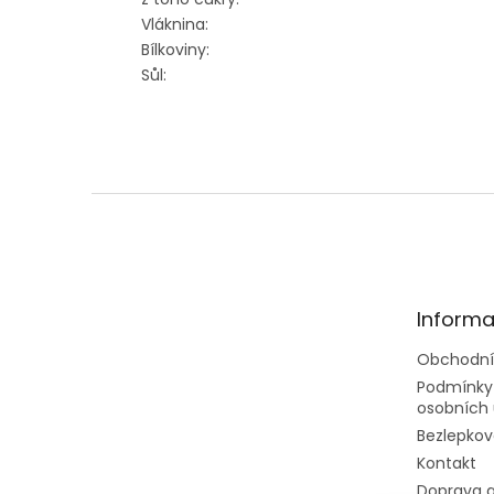
Vláknina:
Bílkoviny:
Sůl:
Z
á
p
a
t
Informa
í
Obchodní
Podmínky
osobních 
Bezlepkov
Kontakt
Doprava a