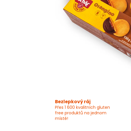
Bezlepkový ráj
Přes 1 600 kvalitních gluten
free produktů na jednom
místě!