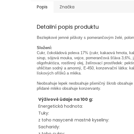
Popis
Značka
Detailní popis produktu
Bezlepkové jemné piškoty s pomerančovým želé, polom
Složení:
Cukr, čokoládová poleva 17% (cukr, kakaová hmota, kak
sirup, sójová mouka, vejce, pomerančová šťáva 3,6%, 
oligofruktóza, rostlinný olej, želírovací prostředek: pekt
uhličitan sodný a amonný, E-450, konzervační látka: ka
lískových oříšků a mléka.
Neobsahuje lepek neobsahuje pšeničný škrob obsahuje l
přidané mléko obsahuje konzervanty.
Výživové údaje na 100 g:
Energetická hodnota:
Tuky:
z toho nasycené mastné kyseliny:
Sacharidy:
z toho cukry: