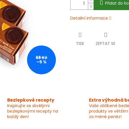
Přidat do ko
Detailní informace
TISK
ZEPTAT SE
68 Kč
–5 %
Bezlepkové recepty
Extra výhodná b
Inspirujte se skvělými
Vaše oblíbené bezl
bezlepkovými recepty na
produkty ve větším
každý den!
za méně peněz!