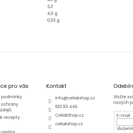
3,3
4,5 g
0,53 g
ce pro vás
Kontakt
Odebíra
 podmínky
Vložte s
info
@
celiakshop.cz
nových p
 ochrany
601 101 445
údajů
CeliakShop.cz
E-mail
é recepty
celiakshop.cz
Vložení
 platba