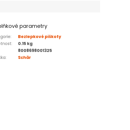
lňkové parametry
gorie
:
Bezlepkové piškoty
tnost
:
0.15 kg
8008698001325
čka
:
Schär