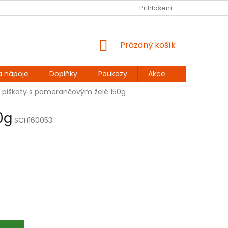
Ů
BEZLEPKOVÉ RECEPTY
KONTAKT
Přihlášení
DOPRAVA A PLATBA
NÁKUPNÍ
Prázdný košík
KOŠÍK
a nápoje
Doplňky
Poukazy
Akce
Dárky
 piškoty s pomerančovým želé 150g
0g
SCH160053