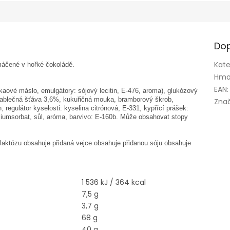
Dop
Kate
áčené v hořké čokoládě.
Hmo
EAN
:
aové máslo, emulgátory: sójový lecitin, E-476, aroma), glukózový
jablečná šťáva 3,6%, kukuřičná mouka, bramborový škrob,
Zna
in, regulátor kyselosti: kyselina citrónová, E-331, kypřící prášek:
liumsorbat, sůl, aróma, barvivo: E-160b. Může obsahovat stopy
aktózu obsahuje přidaná vejce obsahuje přidanou sóju obsahuje
1 536 kJ / 364 kcal
7,5 g
3,7 g
68 g
40 g