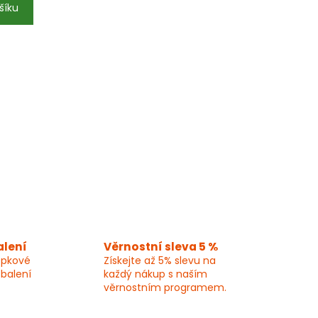
šíku
alení
Věrnostní sleva 5 %
epkové
Získejte až 5% slevu na
 balení
každý nákup s naším
věrnostním programem.