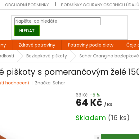
OBCHODNÍ PODMÍNKY
PODMÍNKY OCHRANY OSOBNÍCH ÚDAJ
HLEDAT
iny
Zdravé potraviny
Potraviny podle diety
Čaje 
adkosti
Bezlepkové piškoty
Schär Orangino bezlepkové
é piškoty s pomerančovým želé 15
sti hodnocení
Značka:
Schär
68 Kč
–5 %
64 Kč
/ ks
Měrná
Skladem
(16 ks)
cena: