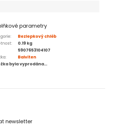
lňkové parametry
gorie
:
Bezlepkový chléb
tnost
:
0.19 kg
5907653104107
čka
:
Balviten
ožka byla vyprodána…
t newsletter