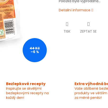
Položka byla vyprodána…
Detailní informace
TISK
ZEPTAT SE
44 Kč
–6 %
Bezlepkové recepty
Extra výhodná b
Inspirujte se skvělými
Vaše oblíbené bezl
bezlepkovými recepty na
produkty ve větším
každý den!
za méně peněz!