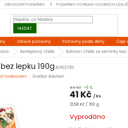
OBCHODNÍ PODMÍNKY
PODMÍNKY OCHRANY OSOBNÍCH ÚDAJ
HLEDAT
iny
Zdravé potraviny
Potraviny podle diety
Čaje 
ečivo
Bezlepkový chléb
Balviten Chléb se semínky bez 
 bez lepku 190g
BV102793
sti hodnocení
Značka:
Balviten
44 Kč
–6 %
41 Kč
/ ks
Měrná
21,58 Kč / 100 g
cena:
Vyprodáno