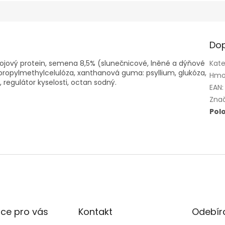
Dop
 sojový protein, semena 8,5% (slunečnicové, lněné a dýňové
Kate
propylmethylcelulóza, xanthanová guma: psyllium, glukóza,
Hmo
 regulátor kyselosti, octan sodný.
EAN
:
Zna
Pol
ce pro vás
Kontakt
Odebíra