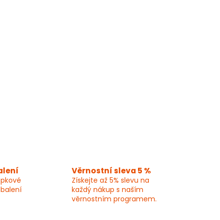
alení
Věrnostní sleva 5 %
epkové
Získejte až 5% slevu na
 balení
každý nákup s naším
věrnostním programem.