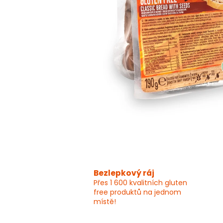
Bezlepkový ráj
Přes 1 600 kvalitních gluten
free produktů na jednom
místě!