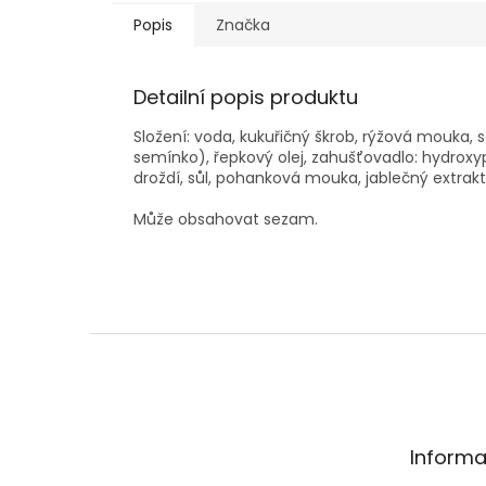
Popis
Značka
Detailní popis produktu
Složení: voda, kukuřičný škrob, rýžová mouka,
semínko), řepkový olej, zahušťovadlo: hydroxy
droždí, sůl, pohanková mouka, jablečný extrakt,
Může obsahovat sezam.
Z
á
p
a
t
Informa
í