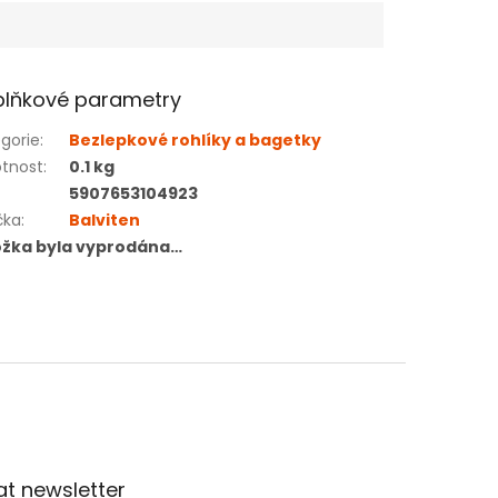
lňkové parametry
gorie
:
Bezlepkové rohlíky a bagetky
tnost
:
0.1 kg
5907653104923
čka
:
Balviten
ožka byla vyprodána…
t newsletter