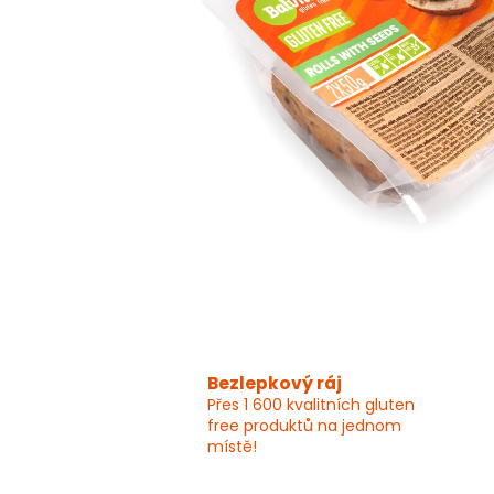
Bezlepkový ráj
Přes 1 600 kvalitních gluten
free produktů na jednom
místě!