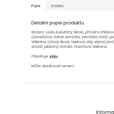
Popis
Značka
Detailní popis produktu
Složení: voda, kukuřičný škrob, přírodní chle
(slunečnice, lněné semínko, semínka chia); p
vláknina, rýžový škrob, řepkový olej, sójový pr
droždí, jablečný extrakt, hrachová vláknina.
Obsahuje
sóju
.
Může obsahovat sezam.
Z
á
p
a
t
Informa
í