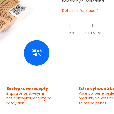
Položka byla vyprodána…
Detailní informace
TISK
ZEPTAT SE
39 Kč
–5 %
Bezlepkové recepty
Extra výhodná b
Inspirujte se skvělými
Vaše oblíbené bezl
bezlepkovými recepty na
produkty ve větším
každý den!
za méně peněz!