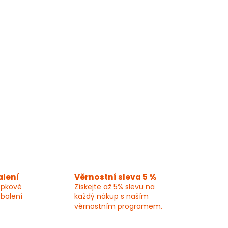
alení
Věrnostní sleva 5 %
epkové
Získejte až 5% slevu na
 balení
každý nákup s naším
věrnostním programem.