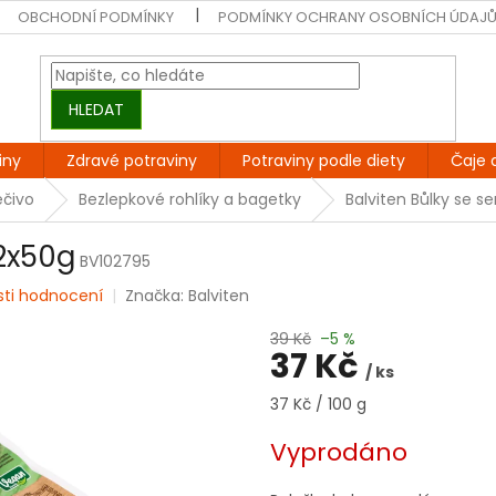
OBCHODNÍ PODMÍNKY
PODMÍNKY OCHRANY OSOBNÍCH ÚDAJ
HLEDAT
iny
Zdravé potraviny
Potraviny podle diety
Čaje 
ečivo
Bezlepkové rohlíky a bagetky
Balviten Bůlky se 
 2x50g
BV102795
sti hodnocení
Značka:
Balviten
39 Kč
–5 %
37 Kč
/ ks
Měrná
37 Kč / 100 g
cena:
Vyprodáno