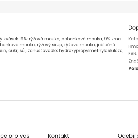
Dop
bový kvásek 19%: rýžová mouka; pohanková mouka, 9% zrna
Kate
ohanková mouka, rýžový sirup, rýžová mouka, jablečná
Hmo
otein, cukr, sůl, zahušťovadlo: hydroxypropylmethylcelulóza;
EAN
:
Zna
Pol
ce pro vás
Kontakt
Odebíra