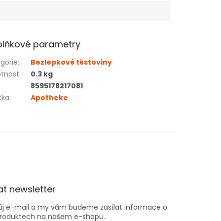
lňkové parametry
gorie
:
Bezlepkové těstoviny
tnost
:
0.3 kg
8595178217081
čka
:
Apotheke
t newsletter
vůj e-mail a my vám budeme zasílat informace o
roduktech na našem e-shopu.