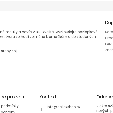
Dop
čné mouky a navíc v BIO kvalitě.
Vyzkoušejte bezlepkové
Kate
eném tvaru se hodí zejména k omáčkám a do studených
Hmo
EAN
:
Zna
topy soji.
ce pro vás
Kontakt
Odebíra
 podmínky
Vložte s
info
@
celiakshop.cz
nových p
 ochrany