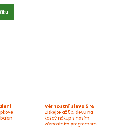
šíku
alení
Věrnostní sleva 5 %
epkové
Získejte až 5% slevu na
 balení
každý nákup s naším
věrnostním programem.