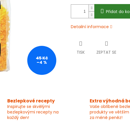
Přidat do ko
Detailní informace
TISK
ZEPTAT SE
45 Kč
–4 %
Bezlepkové recepty
Extra výhodná b
Inspirujte se skvělými
Vaše oblíbené bezl
bezlepkovými recepty na
produkty ve větším
každý den!
za méně peněz!