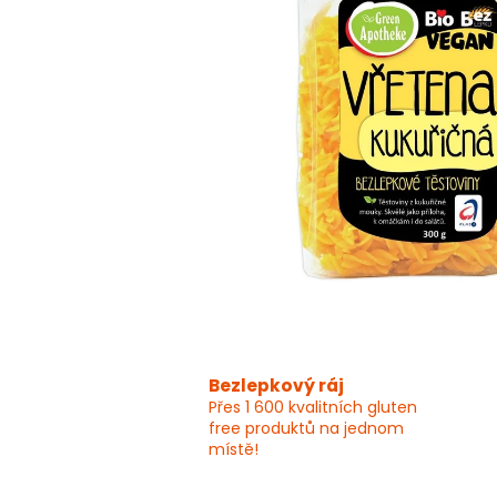
Bezlepkový ráj
Přes 1 600 kvalitních gluten
free produktů na jednom
místě!