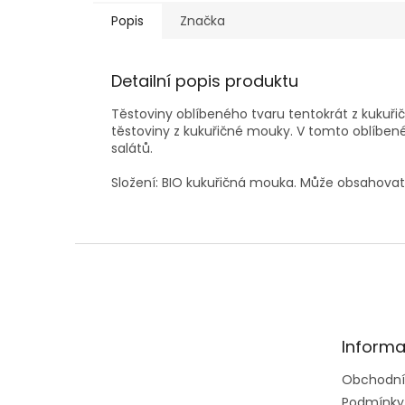
Popis
Značka
Detailní popis produktu
Těstoviny oblíbeného tvaru tentokrát z kukuři
těstoviny z kukuřičné mouky. V tomto oblíb
salátů.
Složení:
BIO kukuřičná mouka. Může obsahovat s
Z
á
p
a
t
Informa
í
Obchodní
Podmínky