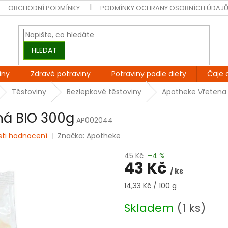
OBCHODNÍ PODMÍNKY
PODMÍNKY OCHRANY OSOBNÍCH ÚDAJ
HLEDAT
iny
Zdravé potraviny
Potraviny podle diety
Čaje 
Těstoviny
Bezlepkové těstoviny
Apotheke Vřetena 
ná BIO 300g
AP002044
sti hodnocení
Značka:
Apotheke
45 Kč
–4 %
43 Kč
/ ks
Měrná
14,33 Kč / 100 g
cena:
Skladem
(1 ks)