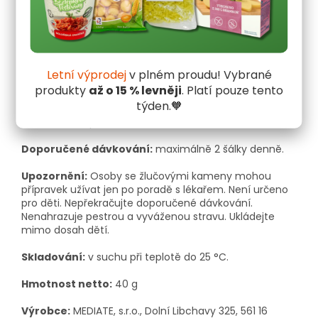
Zařazení:
Doplněk stravy. Bylinný čaj, porcovaný v
nálevových sáčcích.
Složení (v 1 nálevovém sáčku):
ostropestřec
mariánský – plod (Fructus cardui Mariae) 2000 mg.
Letní výprodej
v plném proudu! Vybrané
produkty
až o 15 % levněji
. Platí pouze tento
Příprava:
1 nálevový sáček zalijte 250 ml vroucí vody a
týden.🧡
nechte 15 min vyluhovat. Pro zvýšení účinku čaje je
možné 5 min povařit.
Doporučené dávkování:
maximálně 2 šálky denně.
Upozornění:
Osoby se žlučovými kameny mohou
přípravek užívat jen po poradě s lékařem. Není určeno
pro děti. Nepřekračujte doporučené dávkování.
Nenahrazuje pestrou a vyváženou stravu. Ukládejte
mimo dosah dětí.
Skladování:
v suchu při teplotě do 25 °C.
Hmotnost netto:
40 g
Výrobce:
MEDIATE, s.r.o., Dolní Libchavy 325, 561 16