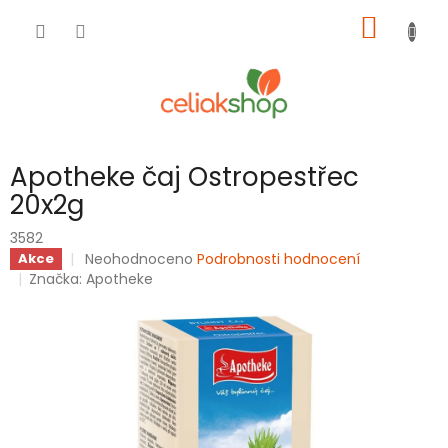
Přejít
NÁKUP
na
obsah
KOŠÍK
Apotheke čaj Ostropestřec
20x2g
3582
Průměrné
Neohodnoceno
Podrobnosti hodnocení
Akce
hodnocení
Značka:
Apotheke
produktu
je
0,0
z
5
hvězdiček.