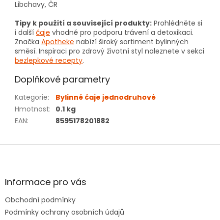
Libchavy, ČR
Tipy k použití a související produkty:
Prohlédněte si
i další
čaje
vhodné pro podporu trávení a detoxikaci.
Značka
Apotheke
nabízí široký sortiment bylinných
směsí. Inspiraci pro zdravý životní styl naleznete v sekci
bezlepkové recepty
.
Doplňkové parametry
Kategorie
:
Bylinné čaje jednodruhové
Hmotnost
:
0.1 kg
EAN
:
8595178201882
Z
á
p
a
Informace pro vás
t
Obchodní podmínky
í
Podmínky ochrany osobních údajů