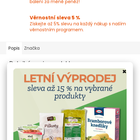
balení za méně peněz!
Věrnostní sleva 5 %
Získejte až 5% slevu na každý nákup s naším
věrnostním programem.
Popis
Značka
Detailní popis produktu
×
Přirozená podpora pro vaše játra a trávení.
Ostropestřec mariánský je známý svými pozitivními
účinky na činnost jater, trávení a detoxikaci organismu.
Bylinný čaj Apotheke vám pomůže pečovat o zdraví
přirozenou cestou.
Ostropestřec přispívá k
normálnímu trávení
,
podporuje
funkci jater
a přirozené
pročištění
organismu
. Zároveň přispívá k
odolnosti a
obranyschopnosti
. Čaj je porcovaný v nálevových
sáčcích a snadno se připravuje.