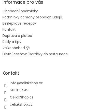
a
Informace pro vás
t
Obchodní podmínky
í
Podmínky ochrany osobních údajů
Bezlepkové recepty
Kontakt
Doprava a platba
Rady a tipy
Velkoobchod 📦
Dietní cestovní kartičky do restaurece
Kontakt
info
@
celiakshop.cz
601 101 445
CeliakShop.cz
celiakshop.cz