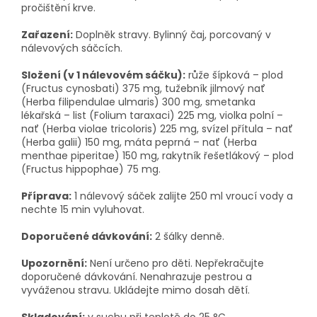
pročištění krve.
Zařazení:
Doplněk stravy. Bylinný čaj, porcovaný v
nálevových sáčcích.
Složení (v 1 nálevovém sáčku):
růže šípková – plod
(Fructus cynosbati) 375 mg, tužebník jilmový nať
(Herba filipendulae ulmaris) 300 mg, smetanka
lékařská – list (Folium taraxaci) 225 mg, violka polní –
nať (Herba violae tricoloris) 225 mg, svízel přítula – nať
(Herba galii) 150 mg, máta peprná – nať (Herba
menthae piperitae) 150 mg, rakytník řešetlákový – plod
(Fructus hippophae) 75 mg.
Příprava:
1 nálevový sáček zalijte 250 ml vroucí vody a
nechte 15 min vyluhovat.
Doporučené dávkování:
2 šálky denně.
Upozornění:
Není určeno pro děti. Nepřekračujte
doporučené dávkování. Nenahrazuje pestrou a
vyváženou stravu. Ukládejte mimo dosah dětí.