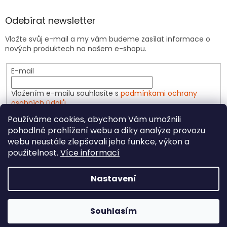
Odebírat newsletter
Vložte svůj e-mail a my vám budeme zasílat informace o
nových produktech na našem e-shopu.
E-mail
Vložením e-mailu souhlasíte s
podmínkami ochrany
osobních údajů
Používáme cookies, abychom Vám umožnili
PŘIHLÁSIT SE
pohodlné prohlížení webu a díky analýze provozu
webu neustále zlepšovali jeho funkce, výkon a
použitelnost.
Více informací
Vytvořil Shoptet
Nastavení
Copyright 2026
CeliakShop.cz
. Všechna práva
Souhlasím
vyhrazena.