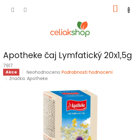
Přejít
NÁKUP
na
obsah
KOŠÍK
Apotheke čaj Lymfatický 20x1,5g
7917
Průměrné
Neohodnoceno
Podrobnosti hodnocení
Akce
hodnocení
Značka:
Apotheke
produktu
je
0,0
z
5
hvězdiček.