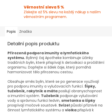
Věrnostní sleva 5 %
Získejte až 5% slevu na každý nákup s naším
věrnostním programem.
Popis
Značka
Detailní popis produktu
Přirozená podpora imunity a lymfatického
systému.
Bylinný čaj Apotheke kombinuje účinky
tradičních bylin, které přispívají k detoxikaci a pročištění
organismu. Dopřejte si šálek čaje, který pomáhá
harmonizovat tělo přirozenou cestou.
Obsahuje směs bylin, které se po generace využívají
pro podporu imunity a vylučovacích funkcí.
Šípky,
tužebník, rakytník a máta
posilují obranyschopnost
a imunitní systém.
Tužebník
podporuje vylučování
vody a správnou funkci ledvin,
smetanka a šípky
prospívají močové soustavě.
Svízel
působí příznivě na
činnost lymfatického systému a
violka
přispívá k