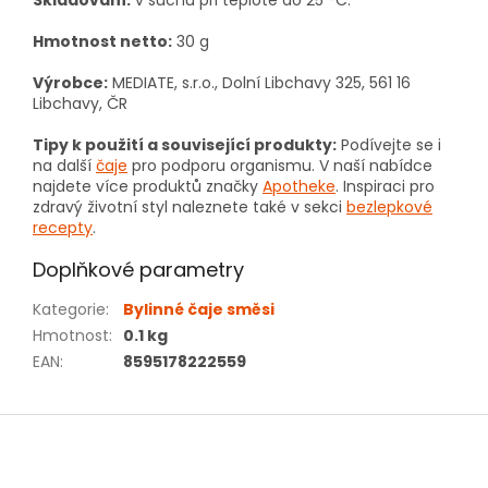
Skladování:
v suchu při teplotě do 25 °C.
Hmotnost netto:
30 g
Výrobce:
MEDIATE, s.r.o., Dolní Libchavy 325, 561 16
Libchavy, ČR
Tipy k použití a související produkty:
Podívejte se i
na další
čaje
pro podporu organismu. V naší nabídce
najdete více produktů značky
Apotheke
. Inspiraci pro
zdravý životní styl naleznete také v sekci
bezlepkové
recepty
.
Doplňkové parametry
Kategorie
:
Bylinné čaje směsi
Hmotnost
:
0.1 kg
EAN
:
8595178222559
Z
á
p