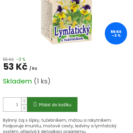
55 Kč
–3 %
55 Kč
–3 %
53 Kč
/ ks
Měrná
Skladem
(1 ks)
cena:
Přidat do košíku
Bylinný čaj s šípky, tužebníkem, mátou a rakytníkem.
Podporuje imunitu, močové cesty, ledviny a lymfatický
systém, přispívá k detoxikaci organismu.