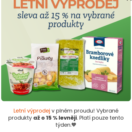
Dop
Kate
kloubů.
Tento bylinný čaj Apotheke spojuje tradiční byliny,
ažívání a celkového zdraví. Je vhodným doplňkem
Hmo
EAN
:
abolismus sacharidů.
Borůvka
příznivě ovlivňuje
vají k normálnímu stavu kloubů, přičemž kopřiva navíc
adičně využíván k podpoře trávení. Čaj je porcovaný v
aný v nálevových sáčcích.
řská – kořen (Radix taraxaci) 525 mg, borůvka černá – list
ať (Herba urticae) 300 mg, bříza bělokorá – list (Folium
Letní výprodej
v plném proudu! Vybrané
Radix calami) 150 mg.
produkty
až o 15 % levněji
. Platí pouze tento
cí vody a nechte 15 min vyluhovat. Pro zvýšení účinku čaje je
týden.🧡