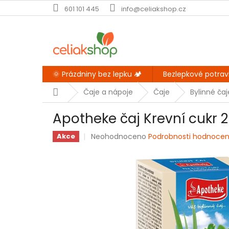
Přejít
601 101 445
info@celiakshop.cz
na
obsah
🌞 Prázdniny bez lepku 🏕️
Bezlepkové potrav
Domů
Čaje a nápoje
Čaje
Bylinné čaj
Apotheke čaj Krevní cukr 2
Průměrné
Neohodnoceno
Podrobnosti hodnocen
Akce
hodnocení
produktu
je
0,0
z
5
hvězdiček.