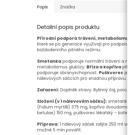
Popis
Značka
Detailní popis produktu
Přírodní podpora trávení, metabolismu a 
které se po generace využívají pro podporu z
každodenního pitného režimu.
Smetanka
podporuje normální trávení a met
metabolismus glukózy.
Bříza a kopřiva
přispí
podporuje obranyschopnost.
Puškvorec
je tr
nálevových sáčcích pro snadnou přípravu.
Zařazení:
Doplněk stravy. Bylinný čaj, porcov
Složení (v 1 nálevovém sáčku):
smetanka léka
(Folium myrtilli) 375 mg, kopřiva dvoudomá – n
betulae) 150 mg, puškvorec lékařský – kořen (
Příprava:
1 nálevový sáček zalijte 250 ml vrou
možné 5 min povařit.