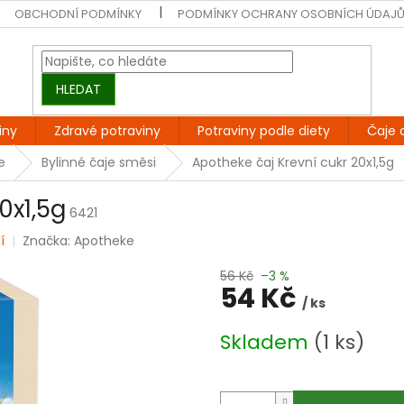
OBCHODNÍ PODMÍNKY
PODMÍNKY OCHRANY OSOBNÍCH ÚDAJ
HLEDAT
iny
Zdravé potraviny
Potraviny podle diety
Čaje 
e
Bylinné čaje směsi
Apotheke čaj Krevní cukr 20x1,5g
0x1,5g
6421
í
Značka:
Apotheke
56 Kč
–3 %
54 Kč
/ ks
Měrná
Skladem
(1 ks)
cena: