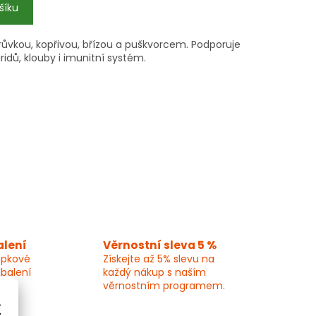
šíku
růvkou, kopřivou, břízou a puškvorcem. Podporuje
idů, klouby i imunitní systém.
alení
Věrnostní sleva 5 %
epkové
Získejte až 5% slevu na
 balení
každý nákup s naším
věrnostním programem.
×