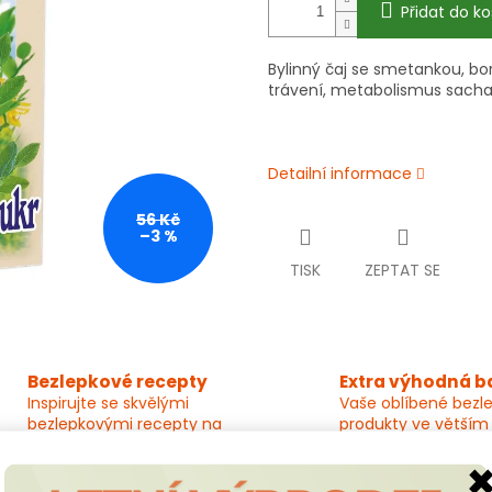
Přidat do ko
Bylinný čaj se smetankou, bo
trávení, metabolismus sachar
Detailní informace
56 Kč
–3 %
TISK
ZEPTAT SE
Bezlepkové recepty
Extra výhodná b
Inspirujte se skvělými
Vaše oblíbené bezl
bezlepkovými recepty na
produkty ve větším
každý den!
za méně peněz!