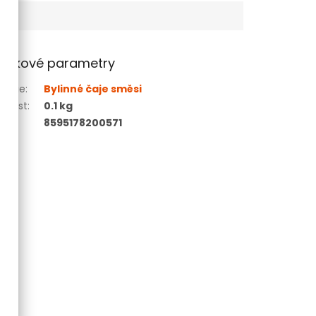
lňkové parametry
gorie
:
Bylinné čaje směsi
tnost
:
0.1 kg
8595178200571