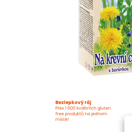
Bezlepkový ráj
Přes 1 600 kvalitních gluten
free produktů na jednom
místě!