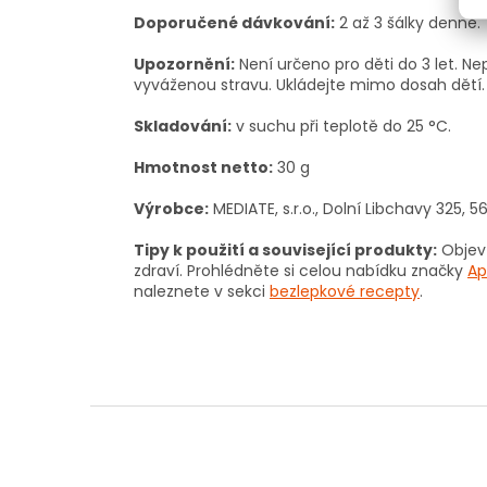
Doporučené dávkování:
2 až 3 šálky denně.
Upozornění:
Není určeno pro děti do 3 let. N
vyváženou stravu. Ukládejte mimo dosah dětí.
Skladování:
v suchu při teplotě do 25 °C.
Hmotnost netto:
30 g
Výrobce:
MEDIATE, s.r.o., Dolní Libchavy 325, 5
Tipy k použití a související produkty:
Objevt
zdraví. Prohlédněte si celou nabídku značky
Ap
naleznete v sekci
bezlepkové recepty
.
Z
á
p