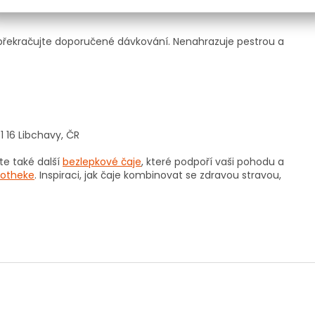
epřekračujte doporučené dávkování. Nenahrazuje pestrou a
61 16 Libchavy, ČR
e také další
bezlepkové čaje
, které podpoří vaši pohodu a
otheke
. Inspiraci, jak čaje kombinovat se zdravou stravou,