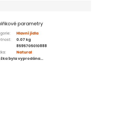
lňkové parametry
gorie
:
Hlavní jídla
tnost
:
0.07 kg
8595705010888
čka
:
Natural
ožka byla vyprodána…