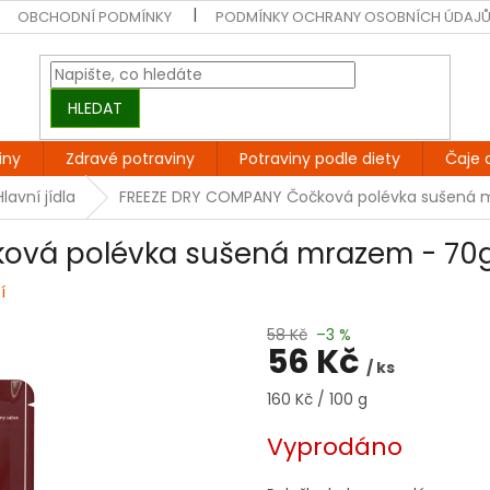
OBCHODNÍ PODMÍNKY
PODMÍNKY OCHRANY OSOBNÍCH ÚDAJ
HLEDAT
iny
Zdravé potraviny
Potraviny podle diety
Čaje 
Hlavní jídla
FREEZE DRY COMPANY Čočková polévka sušená 
ová polévka sušená mrazem - 70
í
58 Kč
–3 %
56 Kč
/ ks
Měrná
160 Kč / 100 g
cena:
Vyprodáno