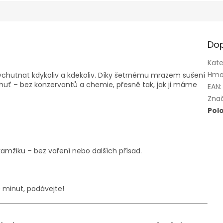
Dop
Kate
Hmo
ychutnat kdykoliv a kdekoliv. Díky šetrnému mrazem sušení
huť – bez konzervantů a chemie, přesně tak, jak ji máme
EAN
:
Zna
Pol
amžiku – bez vaření nebo dalších přísad.
0 minut, podávejte!