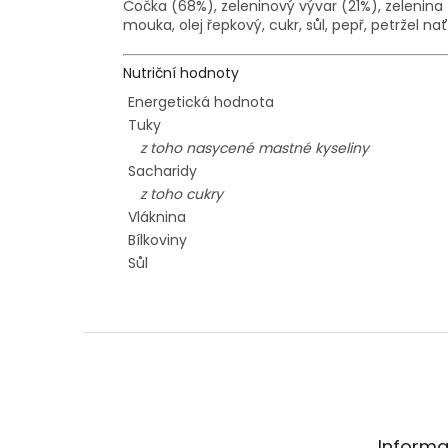
Čočka (68%), zeleninový vývar (21%), zelenina 
mouka, olej řepkový, cukr, sůl, pepř, petržel 
Nutriční hodnoty
Energetická hodnota
Tuky
z toho nasycené mastné kyseliny
Sacharidy
z toho cukry
Vláknina
Bílkoviny
Sůl
Z
á
p
a
t
Informa