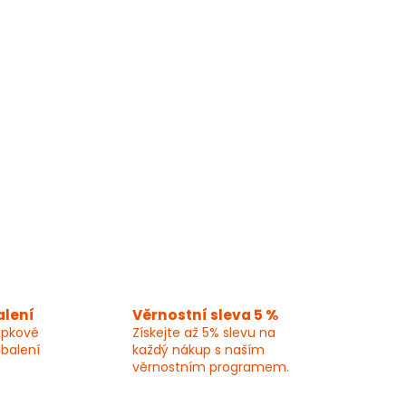
alení
Věrnostní sleva 5 %
epkové
Získejte až 5% slevu na
 balení
každý nákup s naším
věrnostním programem.