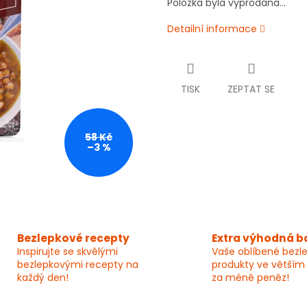
Položka byla vyprodána…
Detailní informace
TISK
ZEPTAT SE
58 Kč
–3 %
Bezlepkové recepty
Extra výhodná b
Inspirujte se skvělými
Vaše oblíbené bezl
bezlepkovými recepty na
produkty ve větším
každý den!
za méně peněz!