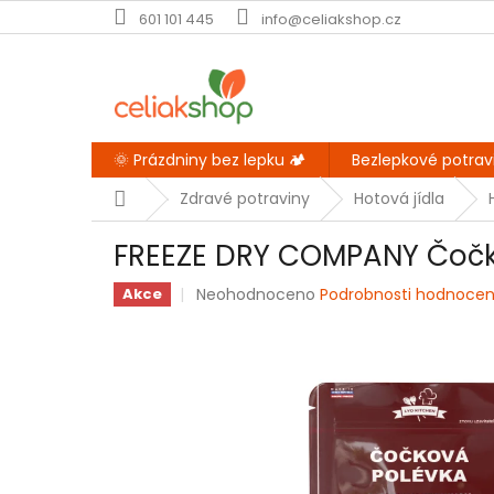
Přejít
601 101 445
info@celiakshop.cz
na
obsah
🌞 Prázdniny bez lepku 🏕️
Bezlepkové potrav
Domů
Zdravé potraviny
Hotová jídla
FREEZE DRY COMPANY Čočk
Průměrné
Neohodnoceno
Podrobnosti hodnocen
Akce
hodnocení
produktu
je
0,0
z
5
hvězdiček.