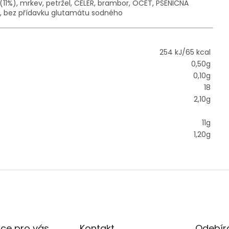
(11%), mrkev, petržel, CELER, brambor, OCET, PŠENIČNÁ
nať, bez přídavku glutamátu sodného
254 kJ/65 kcal
0,50g
0,10g
18
2,10g
11g
1,20g
ce pro vás
Kontakt
Odebíra