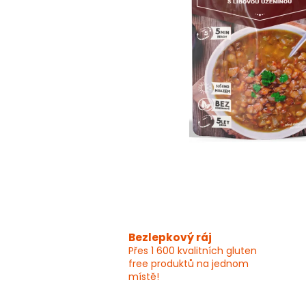
Bezlepkový ráj
Přes 1 600 kvalitních gluten
free produktů na jednom
místě!