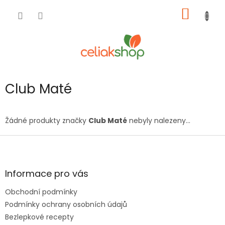
Přejít
NÁKUP
na
obsah
KOŠÍK
Club Maté
Žádné produkty značky
Club Maté
nebyly nalezeny...
Z
á
p
a
Informace pro vás
t
Obchodní podmínky
í
Podmínky ochrany osobních údajů
Bezlepkové recepty