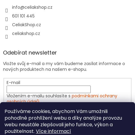
info
@
celiakshop.cz
601 101 445
CeliakShop.cz
celiakshop.cz
Odebírat newsletter
Vložte svůj e-mail a my vám budeme zasílat informace o
nových produktech na našem e-shopu.
E-mail
Vložením e-mailu souhlasíte s
podmínkami ochrany
osobních údajů
Používáme cookies, abychom Vám umožnili
PŘIHLÁSIT SE
pohodlné prohlížení webu a díky analýze provozu
webu neustále zlepšovali jeho funkce, výkon a
použitelnost.
Více informací