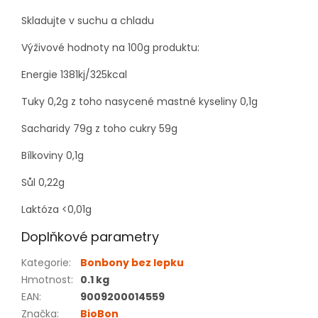
Skladujte v suchu a chladu
Výživové hodnoty na 100g produktu:
Energie 1381kj/325kcal
Tuky 0,2g z toho nasycené mastné kyseliny 0,1g
S
acharidy 79g z toho cukry 59g
Bílkoviny 0,1g
Sůl 0,22g
Laktóza <0,01g
Doplňkové parametry
Kategorie
:
Bonbony bez lepku
Hmotnost
:
0.1 kg
EAN
:
9009200014559
Značka
:
BioBon