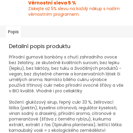
Věrnostní sleva 5 %
Získejte až 5% slevu na každý nákup s naším
věrnostním programem.
Popis
Detailní popis produktu
Přírodní gumové bonbóny s chutí zahradního ovoce
bez želatiny, ze skutečně kvalitních surovin, bez lepku
(lepku), bez laktózy, bez tuku a živočišných produktů -
vegan, bez zbytečné chemie a konzervačních látek či
umělých aroma. Namísto bílého cukru výrobce
používá třtinový cukr nebo přírodní ovocné šťávy a vše
v BIO kvalitě. Vhodné i pro celiaktiky
Složení: glukózový sirup, řepný cukr 33 %, želírovací
látka (pektin), kyselina citronová, regulátor kyselosti,
vinan sodný a draselný, přírodní aroma, citronové a
pomerančové (šťáva z černého rybízu), kurkuma
extrakt, extrakt z řas (Spirulina plantensis), leštící látka:
kamaubský vosk = z ekologického zemědělství