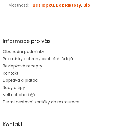
Vlastnosti
:
Bez lepku
,
Bez laktózy
,
Bio
Z
á
p
a
Informace pro vás
t
Obchodní podmínky
í
Podmínky ochrany osobních údajů
Bezlepkové recepty
Kontakt
Doprava a platba
Rady a tipy
Velkoobchod 📦
Dietní cestovní kartičky do restaurece
Kontakt