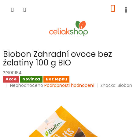
Přejít
NÁKUP
na
obsah
KOŠÍK
Biobon Zahradní ovoce bez
želatiny 100 g BIO
ZP100184
Akce
Novinka
Bez lepku
Průměrné
Neohodnoceno
Podrobnosti hodnocení
Značka:
Biobon
hodnocení
produktu
je
0,0
z
5
hvězdiček.