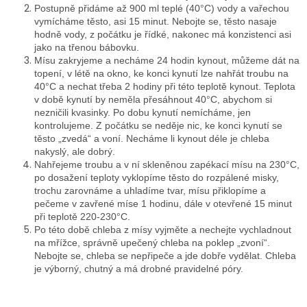
Postupně přidáme až 900 ml teplé (40°C) vody a vařechou
vymícháme těsto, asi 15 minut. Nebojte se, těsto nasaje
hodně vody, z počátku je řídké, nakonec má konzistenci asi
jako na třenou bábovku.
Mísu zakryjeme a necháme 24 hodin kynout, můžeme dát na
topení, v létě na okno, ke konci kynutí lze nahřát troubu na
40°C a nechat třeba 2 hodiny při této teplotě kynout. Teplota
v době kynutí by neměla přesáhnout 40°C, abychom si
nezničili kvasinky. Po dobu kynutí nemícháme, jen
kontrolujeme. Z počátku se neděje nic, ke konci kynutí se
těsto „zvedá“ a voní. Necháme li kynout déle je chleba
nakyslý, ale dobrý.
Nahřejeme troubu a v ní skleněnou zapékací mísu na 230°C,
po dosažení teploty vyklopíme těsto do rozpálené misky,
trochu zarovnáme a uhladíme tvar, mísu přiklopíme a
pečeme v zavřené míse 1 hodinu, dále v otevřené 15 minut
při teplotě 220-230°C.
Po této době chleba z mísy vyjměte a nechejte vychladnout
na mřížce, správně upečený chleba na poklep „zvoní“.
Nebojte se, chleba se nepřipeče a jde dobře vydělat. Chleba
je výborný, chutný a má drobné pravidelné póry.