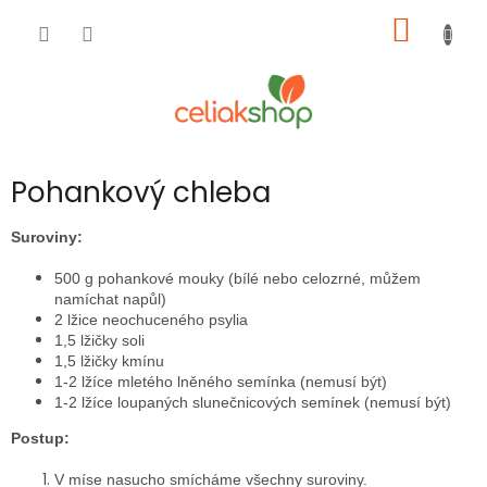
Přejít
NÁKUP
na
obsah
KOŠÍK
Pohankový chleba
Suroviny:
500 g pohankové mouky (bílé nebo celozrné, můžem
namíchat napůl)
2 lžice neochuceného psylia
1,5 lžičky soli
1,5 lžičky kmínu
1-2 lžíce mletého lněného semínka (nemusí být)
1-2 lžíce loupaných slunečnicových semínek (nemusí být)
Postup:
V míse nasucho smícháme všechny suroviny.