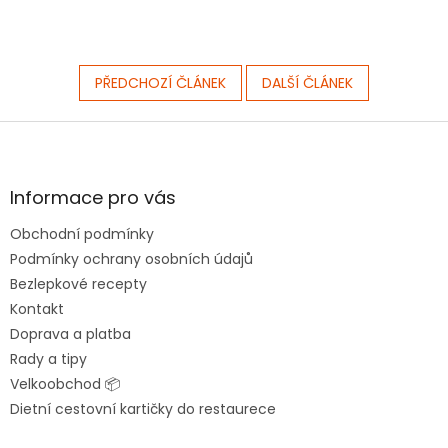
PŘEDCHOZÍ ČLÁNEK
DALŠÍ ČLÁNEK
Z
á
p
a
Informace pro vás
t
Obchodní podmínky
í
Podmínky ochrany osobních údajů
Bezlepkové recepty
Kontakt
Doprava a platba
Rady a tipy
Velkoobchod 📦
Dietní cestovní kartičky do restaurece