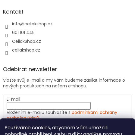
Kontakt
info
@
celiakshop.cz
601 101 445
CeliakShop.cz
celiakshop.cz
Odebírat newsletter
Vložte svůj e-mail a my vám budeme zasílat informace o
nových produktech na našem e-shopu.
E-mail
Vložením e-mailu souhlasíte s
podmínkami ochrany
osobních údajů
Používáme cookies, abychom Vám umožnili
PŘIHLÁSIT SE
pohodlné prohlížení webu a díky analýze provozu